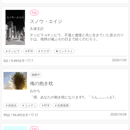
完結
スノウ・エイジ
久保主計
チンピラ→チンピラ。不遜と傲慢と共に生きていた若さのツ
ケは、地球が滅ぶその日まで続くのだろう。
チンピラ
R18
ヤクザ
★コンテスト
2020/1/20
6話 / 9,964文字
/
7
連載中
俺の抱き枕
おかち
「僕、あなたの抱き枕になります!!」「うん………っえ?」
高校生
コメディ
R18
先輩後輩
2020/10/28
99話 / 94,405文字
/
21
完結