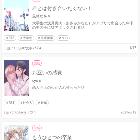
君とは付き合いたくない！
風崎なをき
大学生の浅見奏汰（あさみかなた）がアプリで出会った年下
の男の子に猛アタックされる話
R18
大学生
先輩後輩
リバ
1/17
50話 / 163,682文字
/
4
完結
お互いの感覚
syo☆
恋人同士の心が入れ替わった話
R18
社会人
短編
2021/6/12
1話 / 7,698文字
/
0
完結
もうひとつの卒業