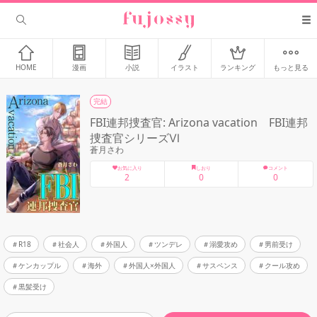
HOME
漫画
小説
イラスト
ランキング
もっと見る
完結
FBI連邦捜査官: Arizona vacation FBI連邦
捜査官シリーズⅥ
蒼月さわ
お気に入り
しおり
コメント
2
0
0
R18
社会人
外国人
ツンデレ
溺愛攻め
男前受け
ケンカップル
海外
外国人×外国人
サスペンス
クール攻め
黒髪受け