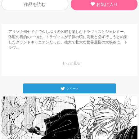
お気に入り
作品を読む
アリゾナ州セドナで久しぶりの休暇を楽しむトラヴィスとジェレミー。

休暇の目的の一つは、トラヴィスが子供の頃に両親と必ず行こうと約束
したグランドキャニオンだった。雄大で壮大な世界屈指の大峡谷に、ト
ラヴ...
    もっと見る

ツイート