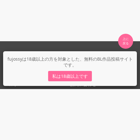
上に

fujossyについて
fujossyは18歳以上の方を対象とした、無料のBL作品投稿サイト
です。
運営会社
fujossy運営ブログ
私は18歳以上です
ヘルプ
お問い合わせ
ガイドライン
ガイドライン（投稿者）
ガイドライン（出版社）