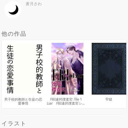
蒼月さわ
他の作品
男子校的教師と生徒の恋
FBI連邦捜査官: file 1
牢獄
愛事情
Liar FBI連邦捜査官シリ
ーズⅠ
イラスト