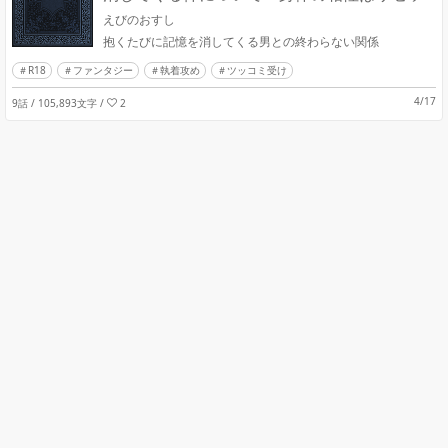
トされないのですが〜
えびのおすし
抱くたびに記憶を消してくる男との終わらない関係
R18
ファンタジー
執着攻め
ツッコミ受け
4/17
9話 / 105,893文字
/
2