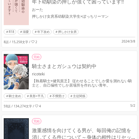
年下幼馴染の押しが強くて困っています!!
おーた
押しかけ女房系幼馴染大学生×ぼっちリーマン
R18
溺愛
年下攻め
押しかけ女房
2024/3/8
8話 / 15,258文字
/
2
完結
騎士さまとガシュウは契約中
ricoteki
【執着騎士×健気貧乏】 従わせることでしか愛を測れない騎
士と、自己犠牲でしか居場所を作れない青年。
騎士攻め
美形×平凡
不憫受け
主従関係
5/2
59話 / 134,274文字
/
4
完結
激重感情を向けてくる男が、毎回俺の記憶を
消してくる件について～身体の相性はリセッ