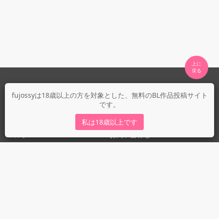
上に

fujossyについて
fujossyは18歳以上の方を対象とした、無料のBL作品投稿サイト
です。
運営会社
fujossy運営ブログ
私は18歳以上です
ヘルプ
お問い合わせ
ガイドライン
ガイドライン（投稿者）
ガイドライン（出版社）