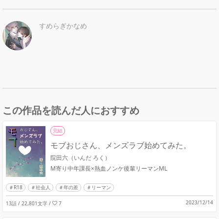
すめらぎかなめ
この作品を読んだ人におすすめ
完結
モブおじさん、メンズラブ始めてみた。
院田六（いんだ ろく）
M寄り中年課長×熱血ノンケ後輩リーマンML
R18
社会人
年の差
リーマン
2023/12/14
13話 / 22,801文字
/
7