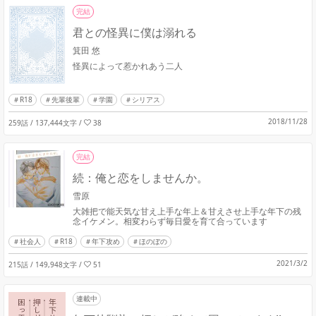
完結
君との怪異に僕は溺れる
箕田 悠
怪異によって惹かれあう二人
R18
先輩後輩
学園
シリアス
2018/11/28
259話 / 137,444文字
/
38
完結
続：俺と恋をしませんか。
雪原
大雑把で能天気な甘え上手な年上＆甘えさせ上手な年下の残
念イケメン。相変わらず毎日愛を育て合っています
社会人
R18
年下攻め
ほのぼの
2021/3/2
215話 / 149,948文字
/
51
連載中