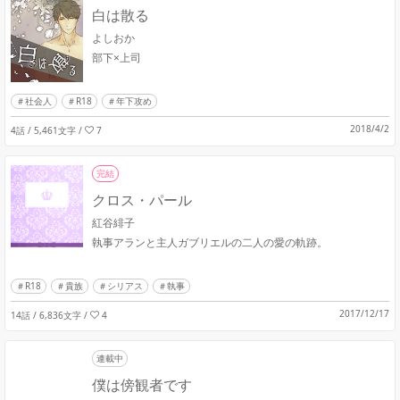
白は散る
よしおか
部下×上司
社会人
R18
年下攻め
2018/4/2
4話 / 5,461文字
/
7
完結
クロス・パール
紅谷緋子
執事アランと主人ガブリエルの二人の愛の軌跡。
R18
貴族
シリアス
執事
2017/12/17
14話 / 6,836文字
/
4
連載中
僕は傍観者です