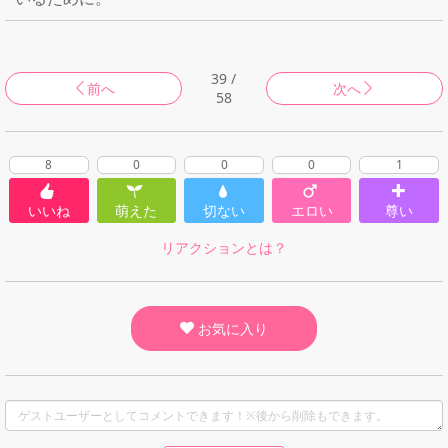
39 /
前へ
次へ
58
8
0
0
0
1
いいね
萌えた
切ない
エロい
尊い
リアクションとは？
お気に入り