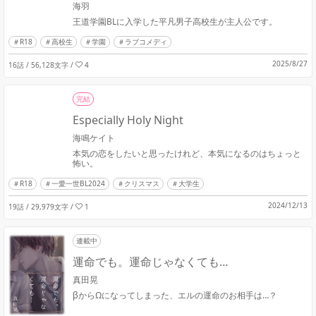
海羽
王道学園BLに入学した平凡男子高校生が主人公です。
R18
高校生
学園
ラブコメディ
2025/8/27
16話 / 56,128文字
/
4
完結
Especially Holy Night
海鳴ケイト
本気の恋をしたいと思ったけれど、本気になるのはちょっと
怖い。
R18
一愛一世BL2024
クリスマス
大学生
2024/12/13
19話 / 29,979文字
/
1
連載中
運命でも。運命じゃなくても…
真田晃
βからΩになってしまった、エルの運命のお相手は…？