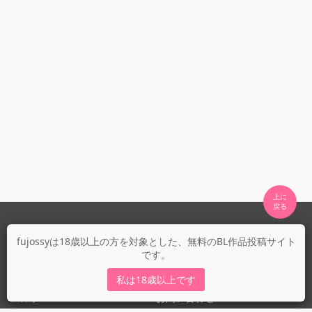
上に

fujossyについて
fujossyは18歳以上の方を対象とした、無料のBL作品投稿サイト
です。
運営会社
fujossy運営ブログ
私は18歳以上です
ヘルプ
お問い合わせ