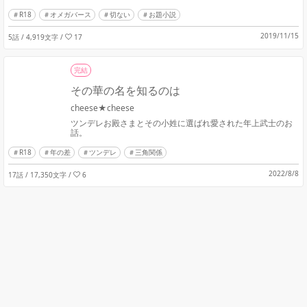
R18
オメガバース
切ない
お題小説
2019/11/15
5話 / 4,919文字
/
17
完結
その華の名を知るのは
cheese★cheese
ツンデレお殿さまとその小姓に選ばれ愛された年上武士のお
話。
R18
年の差
ツンデレ
三角関係
2022/8/8
17話 / 17,350文字
/
6