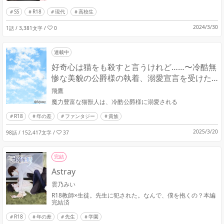
SS
R18
現代
高校生
2024/3/30
1話 / 3,381文字
/
0
連載中
好奇心は猫をも殺すと言うけれど……〜冷酷無
惨な美貌の公爵様の執着、溺愛宣言を受けた
猫の話〜
飛鷹
魔力豊富な猫獣人は、冷酷公爵様に溺愛される
R18
年の差
ファンタジー
貴族
2025/3/20
98話 / 152,417文字
/
37
完結
Astray
雲乃みい
R18教師×生徒。先生に犯された。なんで、僕を抱くの？本編
完結済
R18
年の差
先生
学園