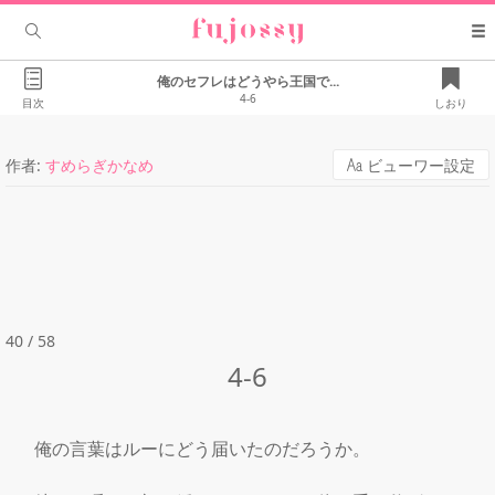
俺のセフレはどうやら王国で...
4-6
目次
しおり
作者:
すめらぎかなめ
ビューワー設定
40 / 58
4-6
　俺の言葉はルーにどう届いたのだろうか。
