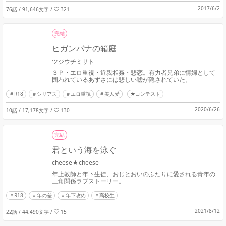
2017/6/2
76話 / 91,646文字
/
321
完結
ヒガンバナの箱庭
ツジウチミサト
３Ｐ・エロ重視・近親相姦・悲恋。有力者兄弟に情婦として
囲われているあずさには悲しい嘘が隠されていた。
R18
シリアス
エロ重視
美人受
★コンテスト
2020/6/26
10話 / 17,178文字
/
130
完結
君という海を泳ぐ
cheese★cheese
年上教師と年下生徒、おじとおいのふたりに愛される青年の
三角関係ラブストーリー。
R18
年の差
年下攻め
高校生
2021/8/12
22話 / 44,490文字
/
15