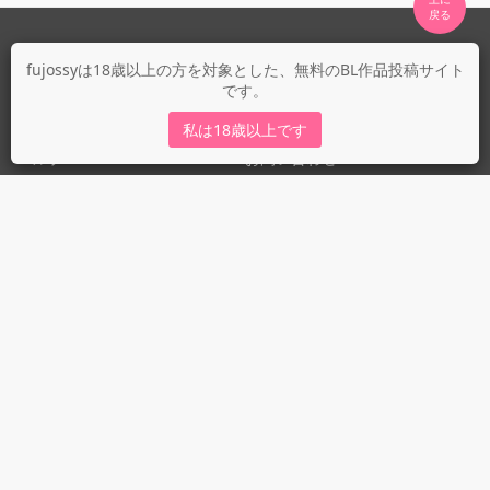
fujossyについて
fujossyは18歳以上の方を対象とした、無料のBL作品投稿サイト
です。
運営会社
fujossy運営ブログ
私は18歳以上です
ヘルプ
お問い合わせ
ガイドライン
ガイドライン（投稿者）
ガイドライン（出版社）
初めての方に／安心安全への取り組み
fujossyをより楽しむために
利用規約とプライバシー