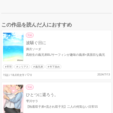
この作品を読んだ人におすすめ
完結
波騒ぐ日に
満月ソーダ
高校生の義兄弟BL/サーフィンが趣味の義弟×真面目な義兄
R18
シリアス
義兄弟
年下攻め
2024/7/13
15話 / 18,035文字
/
0
完結
ひとつに還ろう。
雫川サラ
【執着双子弟×流され双子兄】二人の何気ない日常SS