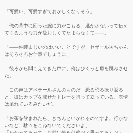
「可愛い、可愛すぎておかしくなりそう」

　俺の背中に回った腕に力がこもる。逃がさないって伝え
てくるような力が愛おしくてたまらなくて――。

「――仲睦まじいのはいいことですが、セザール坊ちゃん
はそろそろお仕事でしょうに」

　後ろから聞こえてきた声に、俺はびくっと肩を跳ねさせ
た。

　この声はアベラールさんのものだ。恐る恐る振り返る
と、彼はカップを載せたトレーを持って立っている。表情
は呆れているみたいだ。

「お茶を飲まれたら、きちんといかれるのですよ。行かな
いなど、駄々をこねないでくださいよ」

「わかってるって。お前は俺を何歳だと思ってるんだ」
