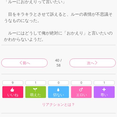
「ルーにおかえりって言いたい」

　目をキラキラとさせて訴えると、ルーの表情が不思議そ
うなものになった。

　ルーにはどうして俺が絶対に「おかえり」と言いたいの
かわからないようだ。
40 /
前へ
次へ
58
9
1
0
0
1
いいね
萌えた
切ない
エロい
尊い
リアクションとは？