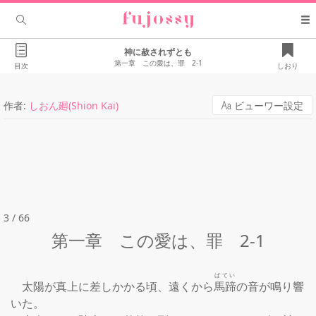
神に赦されずとも
第一章 この愛は、罪 2-1
目次
しおり
作者:
しおん廻(Shion Kai)
ビューワー設定
3 / 66
第一章 この愛は、罪 2-1
ばてい
　太陽が真上に差しかかる頃、遠くから
馬蹄
の音が鳴り響
いた。
