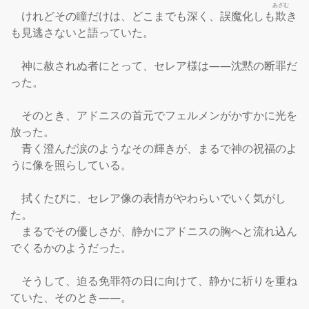
あざむ
　けれどその瞳だけは、どこまでも深く、誤魔化しも
欺
き
も見逃さないと語っていた。

　神に赦されぬ者にとって、セレア様は――沈黙の断罪だ
った。

　そのとき、アドニスの首元でフェルメンがかすかに光を
放った。

　青く澄んだ涙のようなその輝きが、まるで神の祝福のよ
うに像を照らしている。

　拭くたびに、セレア像の表情がやわらいでいく気がし
た。

　まるでその優しさが、静かにアドニスの胸へと流れ込ん
でくるかのようだった。

　そうして、迫る免罪符の日に向けて、静かに祈りを重ね
ていた、そのとき――。
