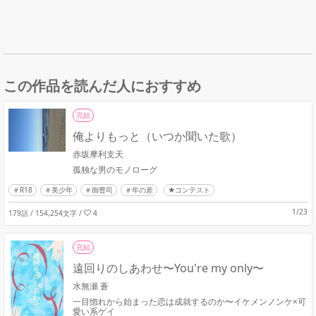
この作品を読んだ人におすすめ
完結
俺よりもっと（いつか聞いた歌）
赤坂摩利支天
孤独な男のモノローグ
R18
美少年
御曹司
年の差
★コンテスト
1/23
179話 / 154,254文字
/
4
完結
遠回りのしあわせ〜You're my only〜
水無瀬 蒼
一目惚れから始まった恋は成就するのか〜イケメンノンケ×可
愛い系ゲイ