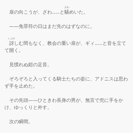
ざわ
　扉の向こうが、ざわ……と
騒
めいた。

　――免罪符の日はまだ先のはずなのに。

いぶか
訝
しむ間もなく、教会の重い扉が、ギィ……と音を立て
て開く。

　見慣れぬ鎧の足音。

　ぞろぞろと入ってくる騎士たちの姿に、アドニスは思わ
ず手を止めた。

　その先頭――ひときわ長身の男が、無言で兜に手をか
け、ゆっくりと外す。

　次の瞬間。
