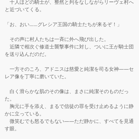
　十人ほどの騎士が、整然と列をなしながらリーヴェ村へ
と近づいてくる。

「お、おい……グレシア王国の騎士たちが来るぞ！」

　その声に村人たちは一斉に外へ飛び出した。

　近隣で相次ぐ修道士襲撃事件に対し、ついに王が騎士団
を送り込んだのだ。

　一方そのころ、アドニスは慈愛と純潔を司る女神――セ
レア像を丁寧に磨いていた。

　白く滑らかな肌のその像は、まさに純潔そのものだっ
た。

　胸元に手を添え、まるで信徒の罪を受け止めるように静
かに立っている。

　微笑むでも怒るでもない――ただ静かに、すべてを見通
す眼。
