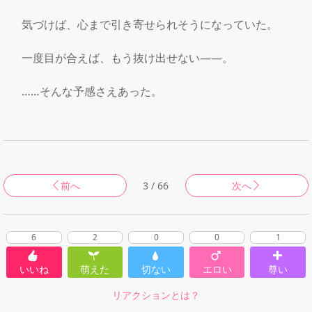
　気づけば、心まで引き寄せられそうになっていた。

　一度目が合えば、もう抜け出せない――。

　……そんな予感さえあった。

前へ
3 / 66
次へ
6
2
0
0
1
いいね
萌えた
切ない
エロい
尊い
リアクションとは？