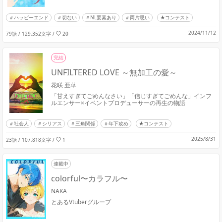
ハッピーエンド
切ない
NL要素あり
両片思い
★コンテスト
2024/11/12
79話 / 129,352文字
/
20
完結
UNFILTERED LOVE ～無加工の愛～
花咲 亜華
「甘えすぎてごめんなさい」「信じすぎてごめんな」インフ
ルエンサー×イベントプロデューサーの再生の物語
社会人
シリアス
三角関係
年下攻め
★コンテスト
2025/8/31
23話 / 107,818文字
/
1
連載中
colorful〜カラフル〜
NAKA
とあるVtuberグループ