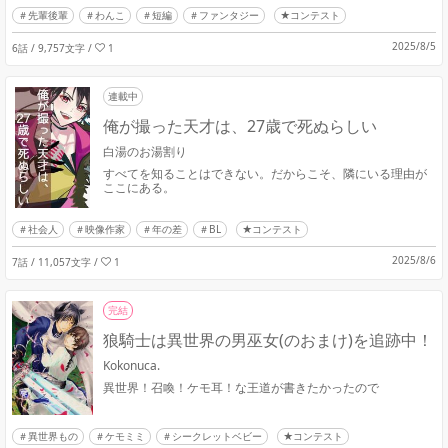
先輩後輩
わんこ
短編
ファンタジー
★コンテスト
2025/8/5
6話 / 9,757文字
/
1
連載中
俺が撮った天才は、27歳で死ぬらしい
白湯のお湯割り
すべてを知ることはできない。だからこそ、隣にいる理由が
ここにある。
社会人
映像作家
年の差
BL
★コンテスト
2025/8/6
7話 / 11,057文字
/
1
完結
狼騎士は異世界の男巫女(のおまけ)を追跡中！
Kokonuca.
異世界！召喚！ケモ耳！な王道が書きたかったので
異世界もの
ケモミミ
シークレットベビー
★コンテスト