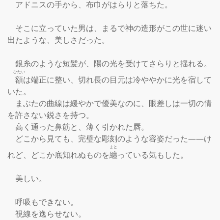
　アドニスの手から、布巾がはらりと落ちた。

　そこに立っていた男は、まるで神の造形がこの世に迷い
出たような、美しさだった。

　銀糸のような短髪が、陽の光を受けてさらりと揺れる。

ひたい
額
は端正に整い、切れ長の目元は冷ややかに光を宿して
いた。

　まぶたの曲線は緩やかで優美なのに、眼差しは一切の情
を許さない鋭さを持つ。

　高く通った鼻筋と、薄く引かれた唇。

　どこから見ても、完璧な彫刻のような容姿だった――け
まと
れど、どこか底知れぬものを
纏
っている気もした。

　美しい。

　呼吸もできない。

　視線を逸らせない。
