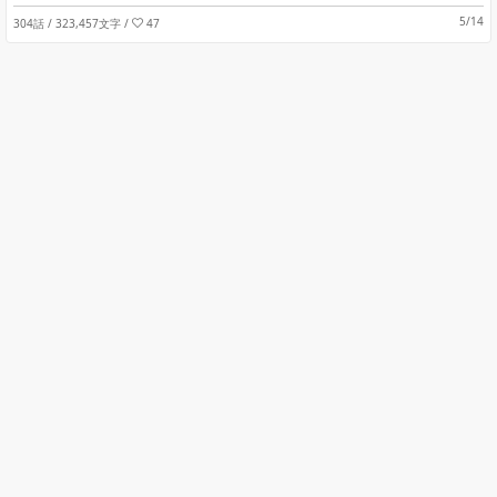
5/14
304話 / 323,457文字
/
47