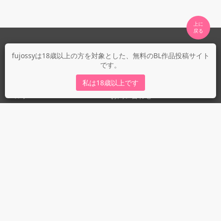
上に

fujossyについて
fujossyは18歳以上の方を対象とした、無料のBL作品投稿サイト
です。
運営会社
fujossy運営ブログ
私は18歳以上です
ヘルプ
お問い合わせ
ガイドライン
ガイドライン（投稿者）
ガイドライン（出版社）
初めての方に／安心安全への取り組み
fujossyをより楽しむために