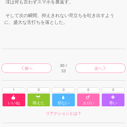
 澪は何も言わずスマホを裏返す。

 そして次の瞬間、抑えきれない苛立ちを吐き出すよう
に、盛大な舌打ちを落とした。

30 /
前へ
次へ
33
1
0
0
0
0
いいね
萌えた
切ない
エロい
尊い
リアクションとは？