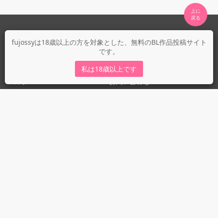
上に

fujossyについて
fujossyは18歳以上の方を対象とした、無料のBL作品投稿サイト
です。
運営会社
fujossy運営ブログ
私は18歳以上です
ヘルプ
お問い合わせ
ガイドライン
ガイドライン（投稿者）
ガイドライン（出版社）
初めての方に／安心安全への取り組み
fujossyをより楽しむために