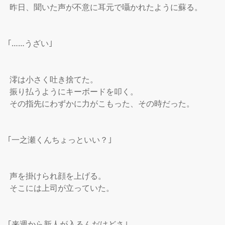
 昨日、聞いた声が不意に耳元で囁かれたように蘇る。

｢……うざい｣

 澪は小さく吐き捨てた。

 振り払うようにキーボードを叩く。

 その指先にわずかに力がこもった、その時だった。

｢一之瀬くんちょっといい？｣

 声を掛けられ顔を上げる。

 そこには上司が立っていた。

｢来週から新人が入るんだけどさ｣
