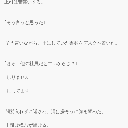
上司は苦笑いする。

｢そう言うと思った｣

 そう言いながら、手にしていた書類をデスクへ置いた。

｢ほら、他の社員だと甘いからさ？｣

｢しりません｣

｢しってます｣

 間髪入れずに返され、澪は嫌そうに顔を顰めた。

 上司は構わず続ける。
