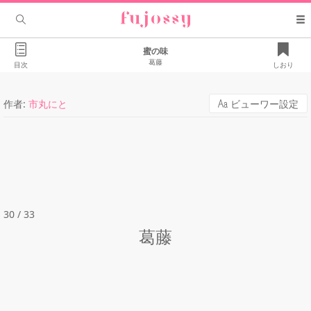
蜜の味
葛藤
目次
しおり
作者:
市丸にと
ビューワー設定
30 / 33
葛藤