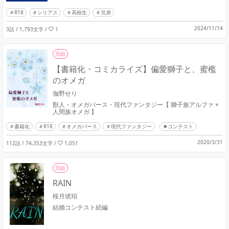
R18
シリアス
高校生
兄弟
2024/11/14
3話 / 1,793文字
/
1
完結
【書籍化・コミカライズ】偏愛獅子と、蜜檻
のオメガ
伽野せり
獣人・オメガバース・現代ファンタジー【 獅子族アルファ ×
人間族オメガ 】
書籍化
R18
オメガバース
現代ファンタジー
★コンテスト
2020/3/31
112話 / 74,353文字
/
1,051
完結
RAIN
桜月琥珀
結婚コンテスト続編