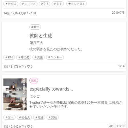
社会人
シリアス
R18
夫夫
★コンテスト
2019/7/8
14話 / 7,824文字
/
38
連載中
教師と生徒
卯月三大
彼の弱さを見たのは初めてだった。
R18
年の差
先生
ヤンキー
1/14
1話 / 3,176文字
/
0
完結
especially towards...
にゃご
Twitterの#一次創作BL版深夜の真剣120分一本勝負 に投稿さ
せていただいた作品です。
甘々
社会人
短編
完結
2019/11/10
1話 / 2,442文字
/
0