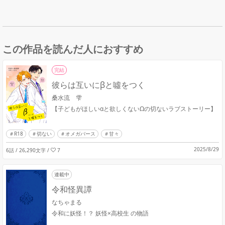
この作品を読んだ人におすすめ
完結
彼らは互いにβと噓をつく
桑水流 雫
【子どもがほしいαと欲しくないΩの切ないラブストーリー】
R18
切ない
オメガバース
甘々
2025/8/29
6話 / 26,290文字
/
7
連載中
令和怪異譚
なちゃまる
令和に妖怪！？ 妖怪×高校生 の物語