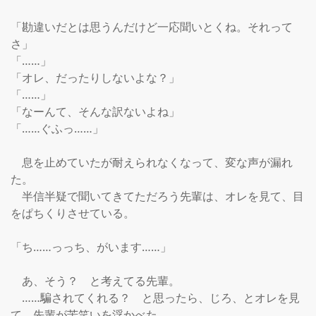
「勘違いだとは思うんだけど一応聞いとくね。それって
さ」

「……」

「オレ、だったりしないよな？」

「……」

「なーんて、そんな訳ないよね」

「……ぐふっ……」

　息を止めていたが耐えられなくなって、変な声が漏れ
た。

　半信半疑で聞いてきてただろう先輩は、オレを見て、目
をぱちくりさせている。

「ち……っっち、がいます……」

　あ、そう？　と考えてる先輩。

　……騙されてくれる？　と思ったら、じろ、とオレを見
て、先輩が苦笑いを浮かべた。
