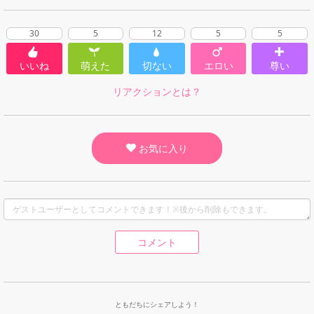
30
5
12
5
5
いいね
萌えた
切ない
エロい
尊い
リアクションとは？
お気に入り
コメント
ともだちにシェアしよう！