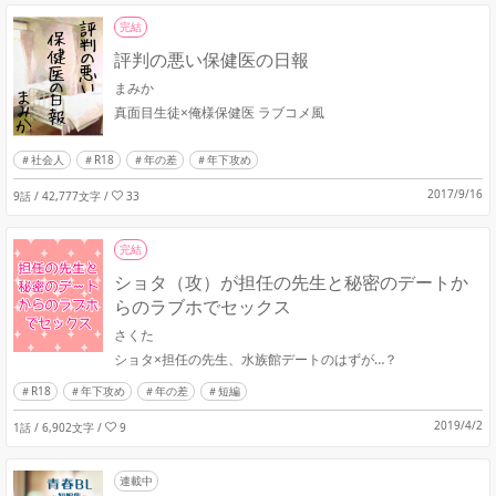
完結
評判の悪い保健医の日報
まみか
真面目生徒×俺様保健医 ラブコメ風
社会人
R18
年の差
年下攻め
2017/9/16
9話 / 42,777文字
/
33
完結
ショタ（攻）が担任の先生と秘密のデートか
らのラブホでセックス
さくた
ショタ×担任の先生、水族館デートのはずが…？
R18
年下攻め
年の差
短編
2019/4/2
1話 / 6,902文字
/
9
連載中