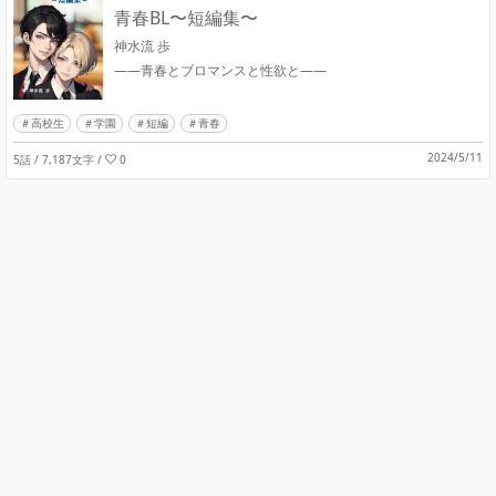
青春BL〜短編集〜
神水流 歩
——青春とブロマンスと性欲と——
高校生
学園
短編
青春
2024/5/11
5話 / 7,187文字
/
0