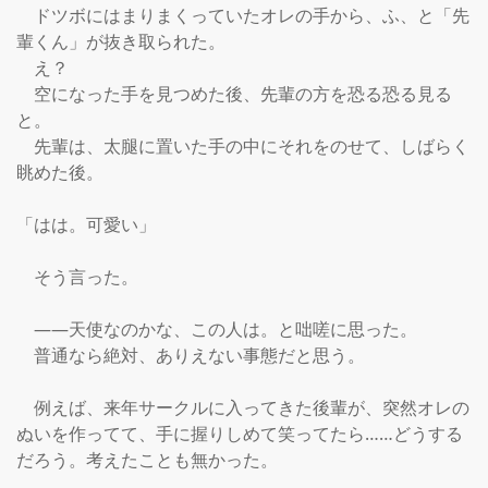
　ドツボにはまりまくっていたオレの手から、ふ、と「先
輩くん」が抜き取られた。

　え？

　空になった手を見つめた後、先輩の方を恐る恐る見る
と。

　先輩は、太腿に置いた手の中にそれをのせて、しばらく
眺めた後。

「はは。可愛い」

　そう言った。

　――天使なのかな、この人は。と咄嗟に思った。

　普通なら絶対、ありえない事態だと思う。

　例えば、来年サークルに入ってきた後輩が、突然オレの
ぬいを作ってて、手に握りしめて笑ってたら……どうする
だろう。考えたことも無かった。
