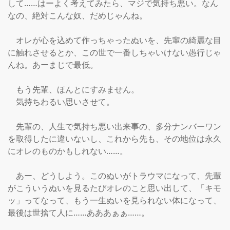
して……はーよく考えてみたら、マジで気持ち悪い。なん
なの、絶対こんな奴、だめじゃんね。

　オレが心を込めて作っちゃったぬいを、先輩の綺麗な目
に触れさせるとか、この世で一番しちゃいけない愚行じゃ
んね。あーまじで最低。

　もう先輩、ほんとにすみません。

　気持ちわるい思いさせて。

　先輩の、人生で気持ち悪い出来事の、多分ナンバーワン
を取得したに違いないし、これから先も、その地位は永久
にオレのものかもしれない……。

　あー、どうしよう。このぬいがトラウマになって、先輩
がこういうぬいを見るたびオレのこと思い出して、「キモ
ッ」ってなって、もう一生ぬいを見られない体になって、
最後は世捨て人に……あああぁぁ……。
