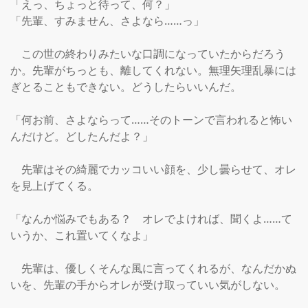
「えっ、ちょっと待って、何？」

「先輩、すみません、さよなら……っ」

　この世の終わりみたいな口調になっていたからだろう
か。先輩がちっとも、離してくれない。無理矢理乱暴には
ぎとることもできない。どうしたらいいんだ。

「何お前、さよならって……そのトーンで言われると怖い
んだけど。どしたんだよ？」

　先輩はその綺麗でカッコいい顔を、少し曇らせて、オレ
を見上げてくる。

「なんか悩みでもある？　オレでよければ、聞くよ……て
いうか、これ置いてくなよ」

　先輩は、優しくそんな風に言ってくれるが、なんだかぬ
いを、先輩の手からオレが受け取っていい気がしない。
