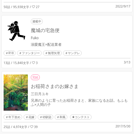
2022/9/17
50話 / 95,938文字
/
27
連載中
魔城の宅急便
Fuko
溺愛魔王×配送業者
R18
ファンタジー
無理矢理
ヤンデレ
3/13
13話 / 15,840文字
/
3
完結
お稲荷さまのお嫁さま
三日月ユキ
兄弟のように育ったお稲荷さまと、家族になるお話。もふも
ふ×人間の子
年下攻め
花嫁
幼馴染
和風
★コンテスト
2017/5/30
25話 / 4,974文字
/
39