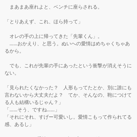
　まあまあ座れよと、ベンチに座らされる。

「とりあえず、これ、ほら持って」

　オレの手の上に帰ってきた「先輩くん」。

　……おかえり、と思う。ぬいへの愛情はめちゃくちゃあ
るから。

　でも、これが先輩の手にあったという衝撃が消えそうに
ない。

「見られたくなかった？　人形もってたとか、別に誰にも
言わないから大丈夫だよ？　てか、そんなの、鞄につけて
る人も結構いるじゃん？」

「……そう、ですね……」

「それにそれ、すげー可愛いし。愛情こもって作られてる
感、あるし」
