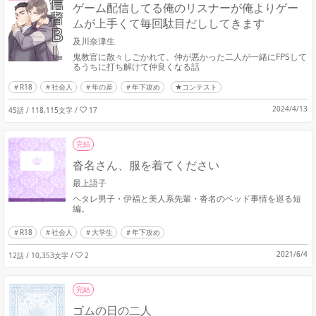
ゲーム配信してる俺のリスナーが俺よりゲー
ムが上手くて毎回駄目だししてきます
及川奈津生
鬼教官に散々しごかれて、仲が悪かった二人が一緒にFPSして
るうちに打ち解けて仲良くなる話
R18
社会人
年の差
年下攻め
★コンテスト
2024/4/13
45話 / 118,115文字
/
17
完結
沓名さん、服を着てください
最上語子
ヘタレ男子・伊福と美人系先輩・沓名のベッド事情を巡る短
編。
R18
社会人
大学生
年下攻め
2021/6/4
12話 / 10,353文字
/
2
完結
ゴムの日の二人