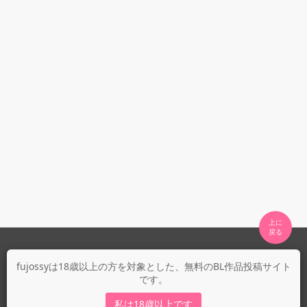
上に

fujossyについて
fujossyは18歳以上の方を対象とした、無料のBL作品投稿サイト
です。
運営会社
fujossy運営ブログ
私は18歳以上です