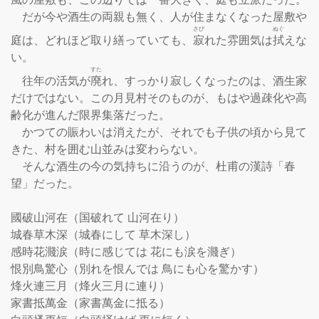
　だが今や酒生の両親も無く、人が住まなくなった屋敷や
さび
ぬぐ
庭は、どれほど取り繕っていても、
寂
れた雰囲気は
拭
えな
い。

すた
　往年の活気が
廃
れ、すっかり寂しくなったのは、酒生家
だけではない。この月見村そのものが、もはや過疎化や高
齢化が進んだ限界集落だった。

　かつての賑わいは消えたが、それでも子供の頃から見て
きた、村を囲む山並みは変わらない。

　そんな酒生の今の気持ちに沿うのが、杜甫の漢詩「春
望」だった。

國破山河在（国破れて 山河在り）

城春草木深（城春にして 草木深し）

感時花濺涙（時に感じては 花にも涙を濺ぎ）

恨別鳥驚心（別れを恨んでは 鳥にも心を驚かす）

烽火連三月（烽火三月に連り）

家書抵萬金（家書萬金に抵る）
