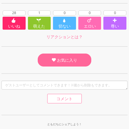
28
1
0
0
0
いいね
萌えた
切ない
エロい
尊い
リアクションとは？
お気に入り
コメント
ともだちにシェアしよう！