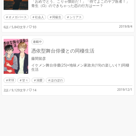
「おめでとう、こりゃ懐妊だ！」「待てよこのヤブ医者！」
青生（Ω）のできちゃった恋の行方はーー？
オメガバース
社会人
同級生
シリアス
2019/8/4
6話 / 5,843文字
/
93
連載中
憑依型舞台俳優との同棲生活
藤間留彦
イケメン舞台俳優(25)×地味メン家政夫(19)の楽しい(？)同棲
生活
R18
甘々
溺愛
ほのぼの
2019/12/1
2話 / 9,129文字
/
14