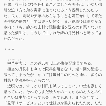
た弟、昇一郎に後を任せることにした有美子は、かなり強
引な迫り方で弟を実家に住まわせるよう説得したのだっ
た。長く、両親や実家のあらゆることを姉任せにして来た
酒生家の長男としては逆らい難く、また退職後は賑やかな
市内よりも、静かな山村で隠棲生活を送るのも悪くないと
思った酒生は、こうして生まれ故郷の月見村へと帰ってき
たのだった。

＊＊＊

なかの
こうし
中埜
幸志
は、この道30年以上の郵便配達員である。

　担当の月見村も今では限界集落となり、週２回の配達に
減ってしまったが、かつては毎日この村へと通い、多くの
村民と交流を持ったものだ。

　近頃では、すっかり村民も減ってしまい、中埜も寂しく
思っていた。それでもまだ幾人かの古くからの村人との付
き合いは中埜にとっても楽しみでもあり、また近年では
「見守りサービス」という仕組みが整えられたため、ただ