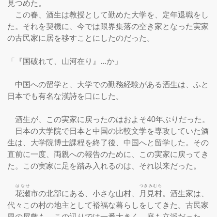
見つめた。

　この春、酒生は教授として勤めた大学を、定年退職をし
た。それを契機に、今では限界集落の空き家となった実家
の古民家に居を移すことにしたのだった。

「『国破れて、山河在り』…か」

　中国への留学と、大学での勤務経験がある酒生は、ふと
日本でも有名な漢詩を口にした。

　酒生が、この実家に戻ったのはおよそ40年ぶりだった。

　日本の大学院で日本と中国の比較文学を専攻していた酒
生は、大学院博士課程を終了後、中国へと留学した。その
直前に一度、両親への報告のために、この実家に戻ってき
た。この実家に足を踏み入れるのは、それ以来だった。

はなせ
つきみむら
花瀬
市の北部にある、小さな山村、
月見村
。酒生家は、
代々この村の地主として裕福な暮らしをしてきた。古民家
風の屋敷も、この辺りでは一番大きく、庭も立派だった。
