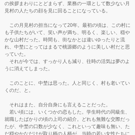
の挨拶まわりにとどまらず、業務の一環として数少ない月
見村の人たちの顔を見に回ることになっている。

　この月見村の担当になって20年。最初の頃は、この村に
も子供たちがいて、笑い声が満ち、明るく、楽しい、穏や
かな山村だった。時間も、街なかとは違いゆったりと流
れ、中埜にとってはまるで桃源郷のように美しい村だと思
っていた。

　それが今では、すっかり人も減り、往時の活気は夢のよ
うに消えてしまった。

　このことに、中埜は思った。人と同じく、村も老いてい
くのだ、と。

　それはまた、自分自身にも言えることだった。

　若い頃には、いくつかの恋もした。学生時代の同級生、
就職したばかりの頃の上司の紹介。どれも無難な交際だっ
たが、中埜の口数が少なく、これといって趣味も無い、た
だ穏やかなだけが取り柄の人柄が、当時の若い女性たちに