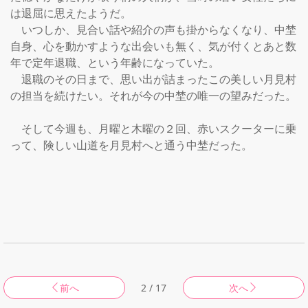
は退屈に思えたようだ。

　いつしか、見合い話や紹介の声も掛からなくなり、中埜
自身、心を動かすような出会いも無く、気が付くとあと数
年で定年退職、という年齢になっていた。

　退職のその日まで、思い出が詰まったこの美しい月見村
の担当を続けたい。それが今の中埜の唯一の望みだった。

　そして今週も、月曜と木曜の２回、赤いスクーターに乗
って、険しい山道を月見村へと通う中埜だった。

前へ
2 / 17
次へ