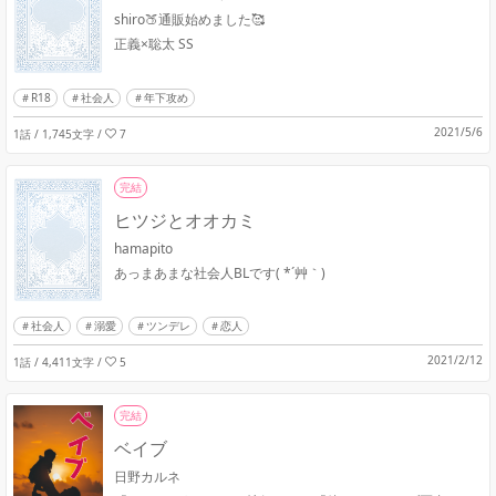
shiro🍑通販始めました🥰
正義×聡太 SS
R18
社会人
年下攻め
2021/5/6
1話 / 1,745文字
/
7
完結
ヒツジとオオカミ
hamapito
あっまあまな社会人BLです( *´艸｀)
社会人
溺愛
ツンデレ
恋人
2021/2/12
1話 / 4,411文字
/
5
完結
ベイブ
日野カルネ