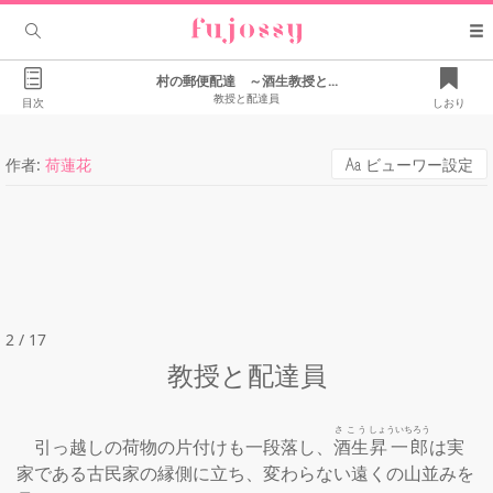
村の郵便配達 ～酒生教授と...
教授と配達員
目次
しおり
作者:
荷蓮花
ビューワー設定
2 / 17
教授と配達員
さこう
しょういちろう
　引っ越しの荷物の片付けも一段落し、
酒生
昇一郎
は実
家である古民家の縁側に立ち、変わらない遠くの山並みを