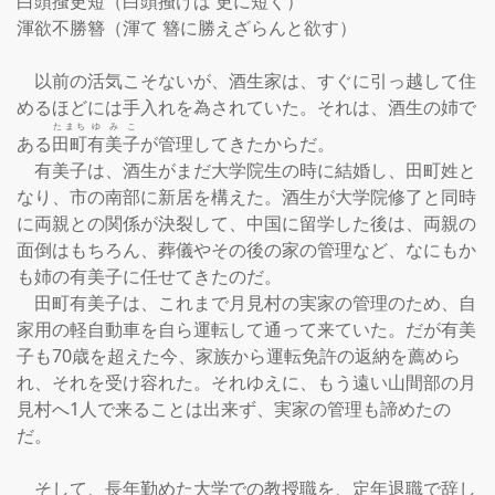
白頭搔更短（白頭掻けば 更に短く）

渾欲不勝簪（渾て 簪に勝えざらんと欲す）

　以前の活気こそないが、酒生家は、すぐに引っ越して住
めるほどには手入れを為されていた。それは、酒生の姉で
たまち
ゆみこ
ある
田町
有美子
が管理してきたからだ。

　有美子は、酒生がまだ大学院生の時に結婚し、田町姓と
なり、市の南部に新居を構えた。酒生が大学院修了と同時
に両親との関係が決裂して、中国に留学した後は、両親の
面倒はもちろん、葬儀やその後の家の管理など、なにもか
も姉の有美子に任せてきたのだ。　

　田町有美子は、これまで月見村の実家の管理のため、自
家用の軽自動車を自ら運転して通って来ていた。だが有美
子も70歳を超えた今、家族から運転免許の返納を薦めら
れ、それを受け容れた。それゆえに、もう遠い山間部の月
見村へ1人で来ることは出来ず、実家の管理も諦めたの
だ。

　そして、長年勤めた大学での教授職を、定年退職で辞し