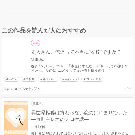
この作品を読んだ人におすすめ
完結
史人さん、俺達って本当に”友達”ですか？
緒川ゆい
好きだった人。でも、「本気にすんな、ガキ」って拒絶して
きた人。なのに……どうしてまた俺を構うの？
年の差
高校生
年上×年下
かわいい
★コンテスト
7/26
68話 / 100,726文字
/
5
連載中
異世界転移は終わらない恋のはじまりでした
―救世主レオのノロケ話―
一条咲穂
異世界に飛ばされて出会った美しい王は、悲しい運命を背負