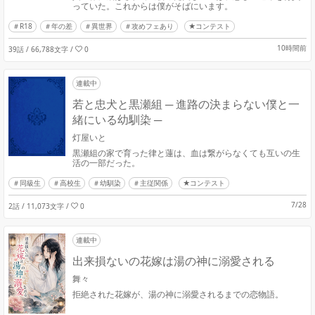
っていた。これからは僕がそばにいます。
R18
年の差
異世界
攻めフェあり
★コンテスト
10時間前
39話 / 66,788文字
/
0
連載中
若と忠犬と黒瀬組 ─ 進路の決まらない僕と一
緒にいる幼馴染 ─
灯屋いと
黒瀬組の家で育った律と蓮は、血は繋がらなくても互いの生
活の一部だった。
同級生
高校生
幼馴染
主従関係
★コンテスト
7/28
2話 / 11,073文字
/
0
連載中
出来損ないの花嫁は湯の神に溺愛される
舞々
拒絶された花嫁が、湯の神に溺愛されるまでの恋物語。