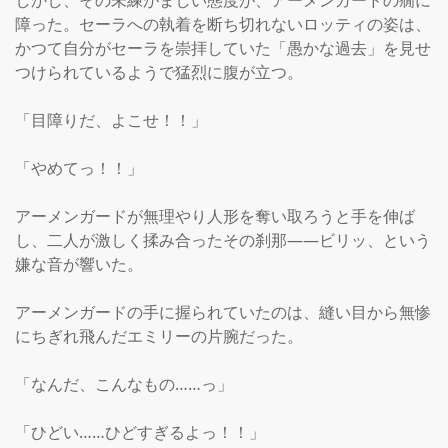
しかし、その未練がましい態度が、アーメンガードの癇に
障った。セーラへの執着を断ち切れないロッティの姿は、
かつて自分がセーラを崇拝していた「愚かな過去」を見せ
つけられているようで猛烈に腹が立つ。

「目障りだ、よこせ！！」

「やめてっ！！」

アーメンガードが無理やり人形を奪い取ろうと手を伸ば
し、二人が激しく揉み合ったその刹那——ビリッ、という
嫌な音が響いた。

アーメンガードの手に握られていたのは、縫い目から無惨
にちぎれ飛んだエミリーの片腕だった。

「なんだ、こんなもの……っ」

「ひどい……ひどすぎるよっ！！」
