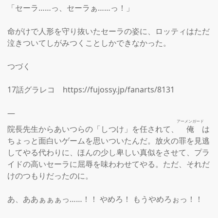
「セーラ……っ、セーラぁ……っ！」

命がけで人形を守り抜いたセーラの姿に、ロッティはただ
泣きついてしがみつくことしかできなかった。

つづく

17話グラレコ　https://fujossy.jp/fanarts/8131

—

アーメンガード
院長先生からあいつらの「しつけ」を任されて、
俺
は
ちょっと面白いゲームを思いついたんだ。放火の罪を見逃
してやる代わりに、ほんの少し卑しい真似をさせて、プラ
イドの高いセーラに屈辱を味わわせてやる。ただ、それだ
けのつもりだったのに。

あ、ああぁぁぁっ……！！ やめろ！ もうやめろぉっ！！
