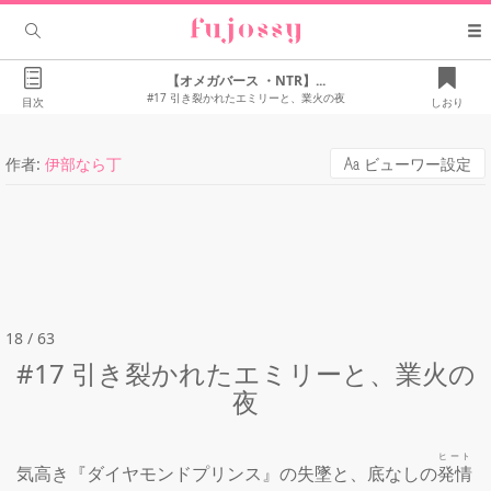
【オメガバース ・NTR】...
#17 引き裂かれたエミリーと、業火の夜
目次
しおり
作者:
伊部なら丁
ビューワー設定
18 / 63
#17 引き裂かれたエミリーと、業火の
夜
ヒート
気高き『ダイヤモンドプリンス』の失墜と、底なしの
発情