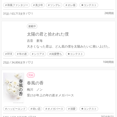
和風ファンタジー
美少年
ツンデレ
オレ様
★コンテスト
2時間前
31話 / 63,713文字
/
1
連載中
太陽の君と拾われた僕
吉音 蒼海
大きくなった君は、どん底の僕を太陽みたいに救い上げた。
R18
年の差
シリアス
純愛墜ち
★コンテスト
16時間前
25話 / 34,806文字
/
2
完結
春風の香
梅川 ノン
受けが年上の年の差オメガバース
ハッピーエンド
幼い恋
オメガバース
溺愛
★コンテスト
2024/8/21