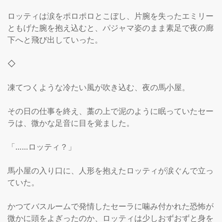
ロッティは涙をポロポロとこぼし、片腕を失ったエミリー
ともげた腕を抱え込むと、パジャマ姿のまま素足で夜の廊
下へと飛び出していった。

◇

凍てつくような冷たい風が吹き込む、夜の馬小屋。

その日の仕事を終え、藁の上で泥のように眠っていたセー
ラは、微かな足音に目を覚ました。

「……ロッティ？」

馬小屋の入り口に、人形を抱えたロッティが涙ぐんで立っ
ていた。

かつてバスルームで発情したセーラに噛み付かれた恐怖が
微かに頭をよぎったのか、ロッティは少しおずおずと身を