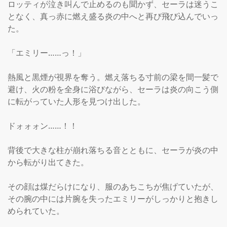
ロッティが泣き叫んで止めるのも聞かず、セーラは迷うこ
となく、真っ赤に燃え盛る炎の中へと再び飛び込んでいっ
た。

「エミリー……っ！」

熱風と黒煙が視界を奪う。燃え落ちる寸前の梁を間一髪で
避け、火の粉を全身に浴びながら、セーラは炎の向こう側
に転がっていた人形を見つけ出した。

ドォォォン……！！

背後で大きな柱が崩れ落ちる音とともに、セーラが炎の中
から転がり出てきた。

その顔は煤だらけになり、服のあちこちが焦げていたが、
その腕の中には片腕を失ったエミリーがしっかりと抱きし
められていた。
