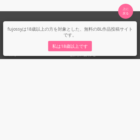
上に

fujossyについて
fujossyは18歳以上の方を対象とした、無料のBL作品投稿サイト
です。
運営会社
fujossy運営ブログ
私は18歳以上です
ヘルプ
お問い合わせ
ガイドライン
ガイドライン（投稿者）
ガイドライン（出版社）
初めての方に／安心安全への取り組み
fujossyをより楽しむために