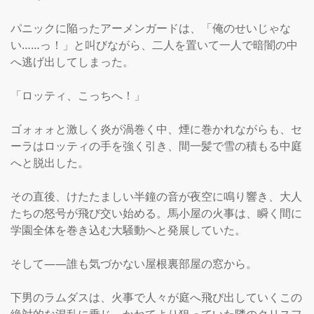
パニックに陥ったアーメンガードは、「俺のせいじゃな
い……っ！」と叫びながら、二人を置いて一人で暗闇の中
へ逃げ出してしまった。

「ロッティ、こっちへ！」

ゴォォォと激しく炎が渦巻く中、煙に巻かれながらも、セ
ーラはロッティの手を強く引き、間一髪で雪の積もる中庭
へと脱出した。

その直後、けたたましい半鐘の音が夜空に鳴り響き、大人
たちの怒号が飛び交い始める。馬小屋の火事は、瞬く間に
学園全体を巻き込む大騒動へと発展していた。

そして——誰も気づかない屋根裏部屋の窓から。

下男のラムダスは、火事で人々が庭へ飛び出していくこの