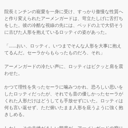
院長ミンチンの寵愛を一身に受け、すっかり傲慢な性質へ
と作り変えられたアーメンガードは、苛立たしげに舌打ち
をした。彼の冷酷な視線の先には、ベッドの上で大切そう
に古びた人形を抱えているロッティの姿があった。

「……おい、ロッティ。いつまでそんな人形を大事に抱え
てるんだ。セーラからもらったものだろ、それ」

アーメンガードの冷たい声に、ロッティはビクッと肩を震
わせた。

かつて理性を失ったセーラに噛みつかれ、恐ろしい思いを
したロッティだったが、それでも昔の優しかったセーラが
くれた人形だけはどうしても手放せずにいた。ロッティは
何も言い返せず、ただ俯いたまま人形を庇うように強く抱
きしめる。
