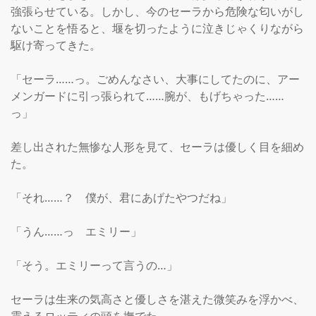
強張らせている。しかし、今のセーラから危険な匂いがし
ないことを悟ると、堰を切ったように泣きじゃくりながら
駆け寄ってきた。

「セーラ……っ。ごめんなさい、大事にしてたのに、アー
メンガードに引っ張られて……腕が、もげちゃった……
っ」

差し出された無惨な人形を見て、セーラは優しく目を細め
た。

「それ……？　僕が、君にあげたやつだね」

「うん……っ　エミリー」

「そう。エミリーって言うの…」

セーラは生来の気高さと優しさを湛えた微笑みを浮かべ、