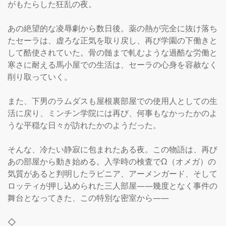
がもたらした狂乱の夜。

あの絶望的な凌辱劇から数日後。薬の熱が完全に抜け落ち
たセーラは、虚ろな正気を取り戻し、再び学園の下働きと
して酷使されていた。骨の髄まで軋むような過酷な労働と
寒さに耐える馬小屋での生活は、セーラの心身を容赦なく
削り取っていく。

また、下男のラムダスも屋根裏部屋での使用人としての生
活に戻り、ミンチン学院には再び、何事もなかったかのよ
うな平穏な日々が訪れたかのようだった。

そんな、冷たい静寂に包まれたある夜。この物語は、再び
あの部屋から動き始める。入学時の検査でΩ（オメガ）の
気質があると判明したラビニア、アーメンガード、そして
ロッティが押し込められた三人部屋——幾度となく事件の
舞台となってきた、この特別な密室から——

◇
