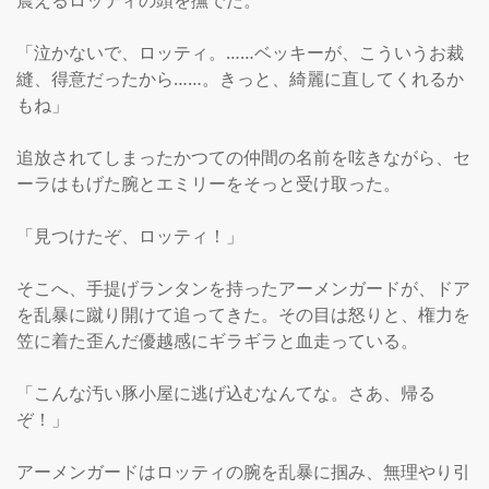
震えるロッティの頭を撫でた。

「泣かないで、ロッティ。……ベッキーが、こういうお裁
縫、得意だったから……。きっと、綺麗に直してくれるか
もね」

追放されてしまったかつての仲間の名前を呟きながら、セ
ーラはもげた腕とエミリーをそっと受け取った。

「見つけたぞ、ロッティ！」

そこへ、手提げランタンを持ったアーメンガードが、ドア
を乱暴に蹴り開けて追ってきた。その目は怒りと、権力を
笠に着た歪んだ優越感にギラギラと血走っている。

「こんな汚い豚小屋に逃げ込むなんてな。さあ、帰る
ぞ！」

アーメンガードはロッティの腕を乱暴に掴み、無理やり引