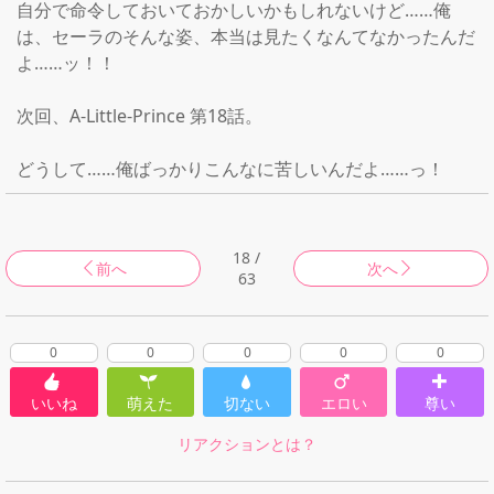
自分で命令しておいておかしいかもしれないけど……俺
は、セーラのそんな姿、本当は見たくなんてなかったんだ
よ……ッ！！

次回、A-Little-Prince 第18話。

どうして……俺ばっかりこんなに苦しいんだよ……っ！
18 /
前へ
次へ
63
0
0
0
0
0
いいね
萌えた
切ない
エロい
尊い
リアクションとは？