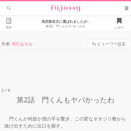
美尻救世主に選ばれましたが...
第2話 門くんもヤバかったわ
目次
しおり
作者:
夜灯あまね
ビューワー設定
2 / 9
第2話 門くんもヤバかったわ
　門くんが何故か僕の手を繋ぎ、この変なオオジリ教から
抜け出すために出口を探す。
