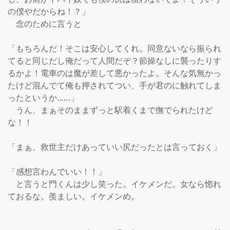
の僕やだからね！？」

　念のために言うと

「もちろんだ！そこは安心してくれ。同意ないなら振られ
てると同じだし俺だって人間だぞ？節操なしに襲ったりす
るかよ！電車のは魔が差して悪かったよ。そんな気無かっ
たけど混んでて俺も押されてつい、手が君のに触れてしま
ったというか……」

　うん、まぁそのままずっと駅着くまで撫でられたけど
な！！

「まぁ、救世主だけあっていい尻だったとは言っておく」

「感想言わんでいい！！」

　と言うと門くんは少し笑った。イケメンだ。女なら惚れ
ておるな。羨ましい。イケメンめ。
