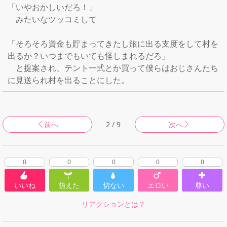
「いやおかしいだろ！」

　みたいなツッコミして

「そろそろ資金も貯まってきたし旅に出る支度をして村を
出るか？いつまでもいても怪しまれるだろ」

　と提案され、テント一式とか買って僕らはおじさんたち
に見送られ村を出ることにした。
前へ
2 / 9
次へ
0
0
0
0
0
いいね
萌えた
切ない
エロい
尊い
リアクションとは？