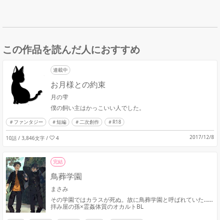
この作品を読んだ人におすすめ
連載中
お月様との約束
月の雫
僕の飼い主はかっこいい人でした。
ファンタジー
短編
二次創作
R18
2017/12/8
10話 / 3,846文字
/
4
完結
鳥葬学園
まさみ
その学園ではカラスが死ぬ。故に鳥葬学園と呼ばれていた……
拝み屋の孫×霊姦体質のオカルトBL