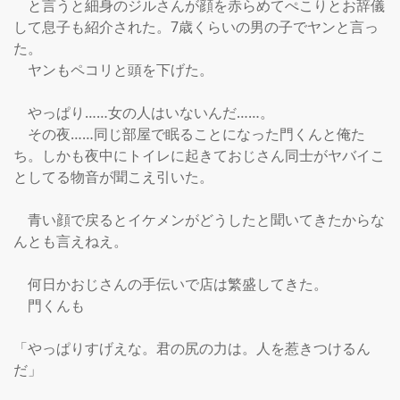
　と言うと細身のジルさんが顔を赤らめてぺこりとお辞儀
して息子も紹介された。7歳くらいの男の子でヤンと言っ
た。

　ヤンもペコリと頭を下げた。

　やっぱり……女の人はいないんだ……。

　その夜……同じ部屋で眠ることになった門くんと俺た
ち。しかも夜中にトイレに起きておじさん同士がヤバイこ
としてる物音が聞こえ引いた。

　青い顔で戻るとイケメンがどうしたと聞いてきたからな
んとも言えねえ。

　何日かおじさんの手伝いで店は繁盛してきた。

　門くんも

「やっぱりすげえな。君の尻の力は。人を惹きつけるん
だ」
