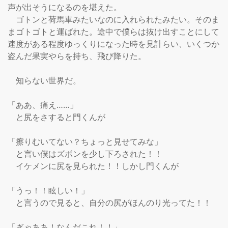
声が出そうになるのを堪えた。

　ゴトンと荷馬車みたいなのに入れられたみたい。そのま
まゴトゴトと運ばれた。途中で僕らは抜け出すことにして
速度がある程度ゆっくりになった時を見計らい、いくつか
盗んだ果実やらを持ち、飛び降りた。

　知らない世界だ。

「ああ、痛え……」

　と尻をさすると門くんが

「擦りむいてない？ちょっと見せてみな」

　と言い僕はズボンを少し下ろされた！！

　イケメンに尻を見られた！！しかし門くんが

「うっ！！眩しい！」

　と言うので見ると、自分の尻がほんのり光ってた！！

「ぎゃああ！なんだこれ！！」
