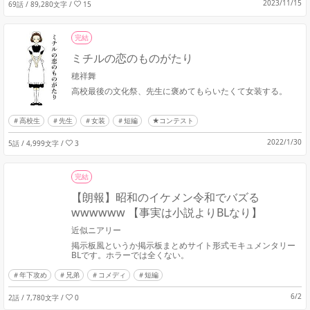
2023/11/15
69話 / 89,280文字
/
15
完結
ミチルの恋のものがたり
穂祥舞
高校最後の文化祭、先生に褒めてもらいたくて女装する。
高校生
先生
女装
短編
★コンテスト
2022/1/30
5話 / 4,999文字
/
3
完結
【朗報】昭和のイケメン令和でバズる
wwwwww 【事実は小説よりBLなり】
近似ニアリー
掲示板風というか掲示板まとめサイト形式モキュメンタリー
BLです。ホラーでは全くない。
年下攻め
兄弟
コメディ
短編
6/2
2話 / 7,780文字
/
0