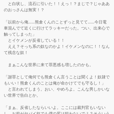
　と白状し、流石に引いた！！えっ！？まじで？じゃああ
のおっさんは無実！？

「以前から俺……熊倉くんのことずっと見てて……今日電
車混んでて近くに行けてラッキーだった。つい、出来心で
触ってしまった」

　とイケメンが反省している！！

　ええ？そっち系の奴なのかよ！イケメンなのに！！なん
て残念な奴！

　まぁこんな世界に来て罪悪感も増したのかも。

「謝罪として俺何でも熊倉くん言うことは聞くよ！奴隷で
もいい！熊倉くんのことは俺が命かけてでも守るし！」

　と言われてしまう。おい、やめろよ。こんな男しかいな
い世界で告白とか。

「まぁ、反省したならいいよ。ここには裁判官もいない
し、お前がヤバイ奴でも僕の尻は狙わないでよ？そういう