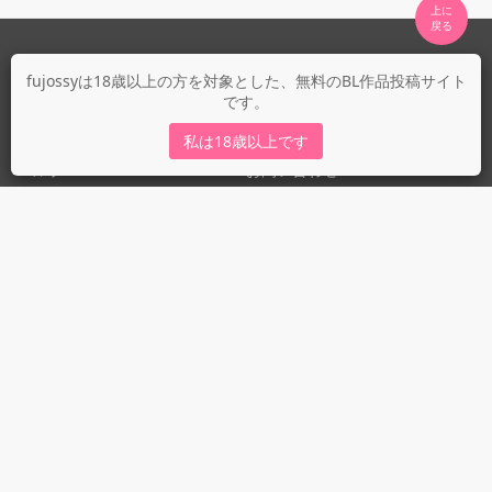
上に

fujossyについて
fujossyは18歳以上の方を対象とした、無料のBL作品投稿サイト
です。
運営会社
fujossy運営ブログ
私は18歳以上です
ヘルプ
お問い合わせ
ガイドライン
ガイドライン（投稿者）
ガイドライン（出版社）
初めての方に／安心安全への取り組み
fujossyをより楽しむために