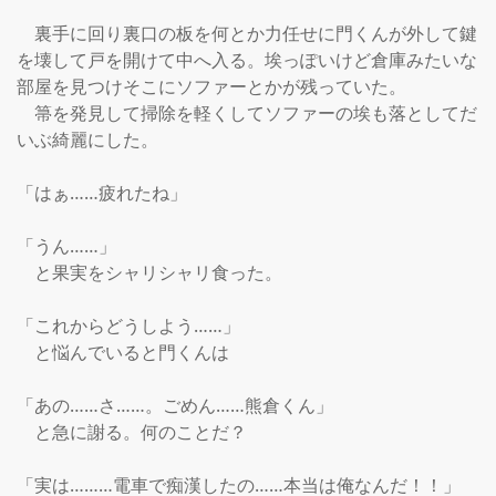
　裏手に回り裏口の板を何とか力任せに門くんが外して鍵
を壊して戸を開けて中へ入る。埃っぽいけど倉庫みたいな
部屋を見つけそこにソファーとかが残っていた。

　箒を発見して掃除を軽くしてソファーの埃も落としてだ
いぶ綺麗にした。

「はぁ……疲れたね」

「うん……」

　と果実をシャリシャリ食った。

「これからどうしよう……」

　と悩んでいると門くんは

「あの……さ……。ごめん……熊倉くん」

　と急に謝る。何のことだ？

「実は………電車で痴漢したの……本当は俺なんだ！！」
