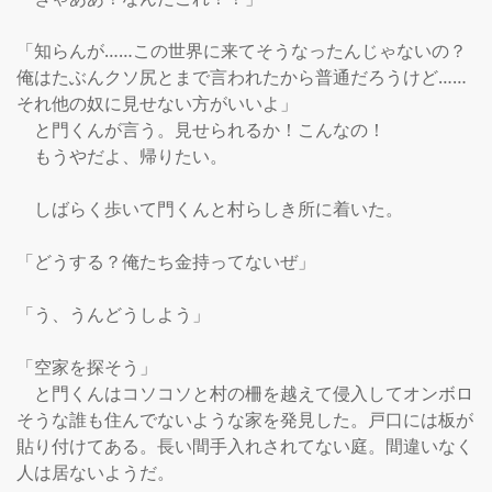
「知らんが……この世界に来てそうなったんじゃないの？
俺はたぶんクソ尻とまで言われたから普通だろうけど……
それ他の奴に見せない方がいいよ」

　と門くんが言う。見せられるか！こんなの！

　もうやだよ、帰りたい。

　しばらく歩いて門くんと村らしき所に着いた。

「どうする？俺たち金持ってないぜ」

「う、うんどうしよう」

「空家を探そう」

　と門くんはコソコソと村の柵を越えて侵入してオンボロ
そうな誰も住んでないような家を発見した。戸口には板が
貼り付けてある。長い間手入れされてない庭。間違いなく
人は居ないようだ。
