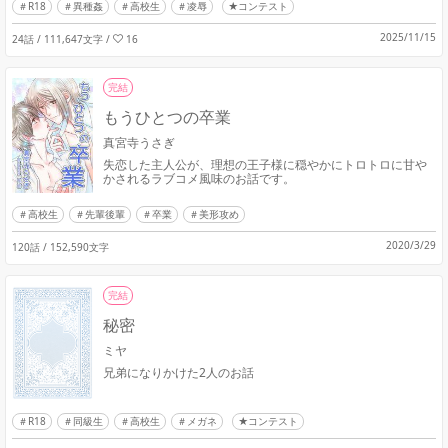
R18
異種姦
高校生
凌辱
★コンテスト
2025/11/15
24話 / 111,647文字
/
16
完結
もうひとつの卒業
真宮寺うさぎ
失恋した主人公が、理想の王子様に穏やかにトロトロに甘や
かされるラブコメ風味のお話です。
高校生
先輩後輩
卒業
美形攻め
2020/3/29
120話 / 152,590文字
完結
秘密
ミヤ
兄弟になりかけた2人のお話
R18
同級生
高校生
メガネ
★コンテスト