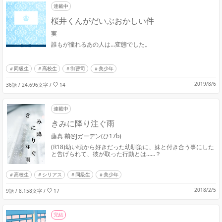
連載中
桜井くんがだいぶおかしい件
実
誰もが憧れるあの人は…変態でした。
同級生
高校生
御曹司
美少年
2019/8/6
36話 / 24,696文字
/
14
連載中
きみに降り注ぐ雨
藤真 鞘@Jガーデン(ひ17b)
(R18)幼い頃から好きだった幼馴染に、妹と付き合う事にした
と告げられて、彼が取った行動とは……？
高校生
シリアス
同級生
美少年
2018/2/5
9話 / 8,158文字
/
17
完結