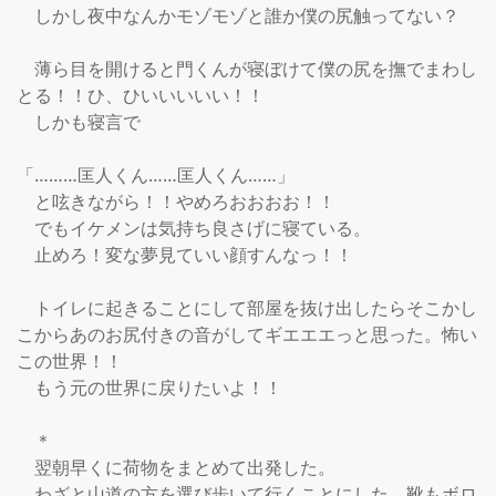
　しかし夜中なんかモゾモゾと誰か僕の尻触ってない？

　薄ら目を開けると門くんが寝ぼけて僕の尻を撫でまわし
とる！！ひ、ひいいいいい！！

　しかも寝言で

「………匡人くん……匡人くん……」

　と呟きながら！！やめろおおおお！！

　でもイケメンは気持ち良さげに寝ている。

　止めろ！変な夢見ていい顔すんなっ！！

　トイレに起きることにして部屋を抜け出したらそこかし
こからあのお尻付きの音がしてギエエエっと思った。怖い
この世界！！

　もう元の世界に戻りたいよ！！

　＊

　翌朝早くに荷物をまとめて出発した。

　わざと山道の方を選び歩いて行くことにした。靴もボロ