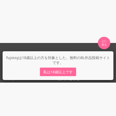
上に

fujossyについて
fujossyは18歳以上の方を対象とした、無料のBL作品投稿サイト
です。
運営会社
fujossy運営ブログ
私は18歳以上です
ヘルプ
お問い合わせ
ガイドライン