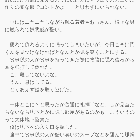
作りの変な服でコントかよ！！と思わずにいられない。

　中にはニヤニヤしながら触る若者やおっさん、様々な男
に触られて嫌悪感が酷い。

　疲れて倒れるように眠ってしまいたいが、今日こそは門
くんを見つけなければとなんとか隙を突くことにする。

　食事係の人が食事を持ってきた際に物陰に隠れ後ろから
頭を強打して倒れた。

　こ、殺してないよな。

　うん、息はしてる。

　とりあえず鍵を取り逃げた。

　一体どこに？と思ったが普通に礼拝堂など、しか見当た
らないなら地下とかに隠し部屋があるのかも！こういうの
って大体地下監禁だ！

　僕は地下への入り口を探した。

　途中で食事係の人が酷い臭いのスープなどを運んで蝋燭