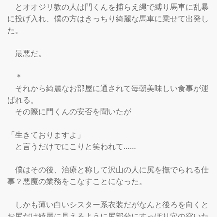
　とオオジリ教の人は門くんを捕らえ縄で縛り馬車に乱暴
に投げ入れ、僕の方はきっちり綺麗な馬車に乗せて出発し
た。

　最悪だ。

　＊

　それから綺麗なお部屋に通されて毎朝美味しい食事が運
ばれる。

　その際に門くんの安否を聞いたが

「生きておりますよ」

　と言うだけでにこりと笑われて……

　僕はその後、治療と称して沢山の人に尻を撫でられる仕
事？悪魔の業務をこなすことになった。

　しかも薄い白いシスター系衣装だがなんと後ろを向くと
お尻だけ綺麗に見えるように尻部分にすっぽり穴の空いた