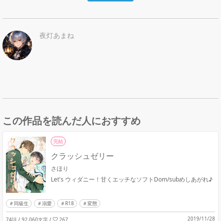
夜灯あまね
この作品を読んだ人におすすめ
完結
クラッシュゼリー
さほり
Let's ウィダニー！甘くエッチなソフトDom/subめしあがれ♪
同級生
溺愛
R18
変態
2019/11/28
74話 / 92,060文字
/
267