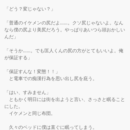
「どう？変じゃない？」

「普通のイケメンの尻だよ……。クソ尻じゃないよ。なん
なら僕の尻より美尻だろう。やっぱりあいつら頭おかしい
んだ」

「そうか……。でも匡人くんの尻の方がとてもいいよ。俺
が保証する」

「保証すんな！変態！！」

　と電車での痴漢行為を思い出し尻を庇う。

「はい、すみません」

　ともかく明日には街を出ようと言い、さっさと眠ること
にした。

　イケメンと同じ布団。

　久々のベッドに僕は直ぐに眠ってしまう。
