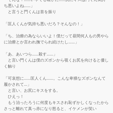
ち悪いよね……」

　と言うと門くんは首を振り

「匡人くんが気持ち悪いだろ？そんなの！」

「ち、治療の為ならいいよ！僕だって昼間何人もの男やら
に治療とか言われ撫でられ続けたし……」

「あ、あいつら……殺す……」

　と言い門くんは僕のズボンから覗くお尻を向けると優し
く触り

「可哀想に……匡人くん……。こんな卑猥なズボンなんて
履かされて…」

　と言い、お尻にキスをする。

　ひえっ！

　もう治ったろうに何度もキスされ恥ずかしくなったから
さっと離れて真っ赤になり怒ると、イケメンが笑い
