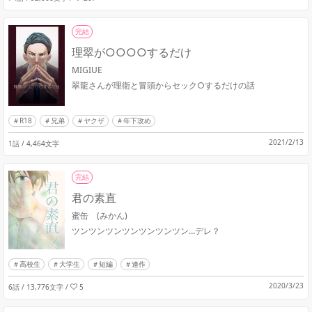
完結
理翠が○○○○するだけ
MIGIUE
翠龍さんが理衛と冒頭からセック○するだけの話
R18
兄弟
ヤクザ
年下攻め
2021/2/13
1話 / 4,464文字
完結
君の素直
蜜缶 (みかん)
ツンツンツンツンツンツンツン…デレ？
高校生
大学生
短編
連作
2020/3/23
6話 / 13,776文字
/
5