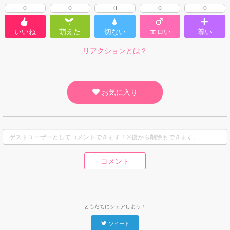
0
0
0
0
0
いいね
萌えた
切ない
エロい
尊い
リアクションとは？
お気に入り
コメント
ともだちにシェアしよう！
ツイート