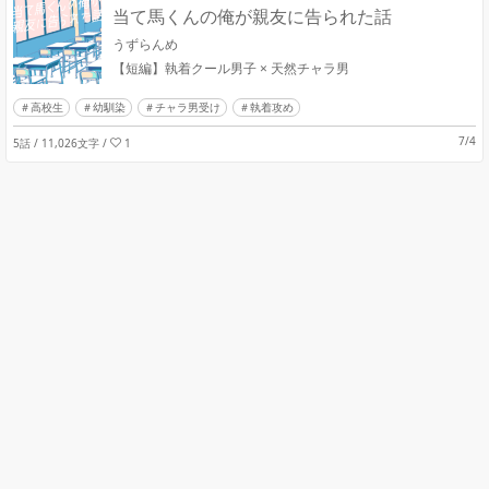
当て馬くんの俺が親友に告られた話
うずらんめ
【短編】執着クール男子 × 天然チャラ男
高校生
幼馴染
チャラ男受け
執着攻め
7/4
5話 / 11,026文字
/
1