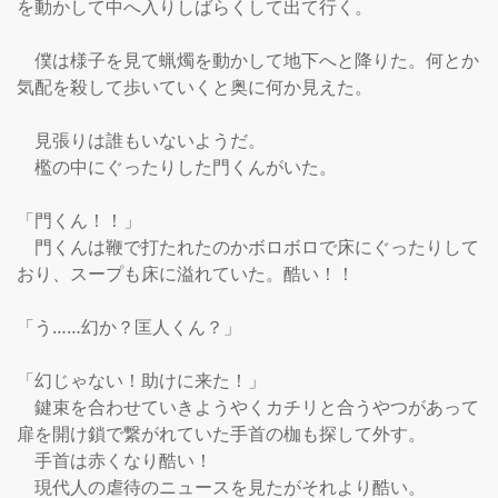
を動かして中へ入りしばらくして出て行く。

　僕は様子を見て蝋燭を動かして地下へと降りた。何とか
気配を殺して歩いていくと奥に何か見えた。

　見張りは誰もいないようだ。

　檻の中にぐったりした門くんがいた。

「門くん！！」

　門くんは鞭で打たれたのかボロボロで床にぐったりして
おり、スープも床に溢れていた。酷い！！

「う……幻か？匡人くん？」

「幻じゃない！助けに来た！」

　鍵束を合わせていきようやくカチリと合うやつがあって
扉を開け鎖で繋がれていた手首の枷も探して外す。

　手首は赤くなり酷い！

　現代人の虐待のニュースを見たがそれより酷い。
