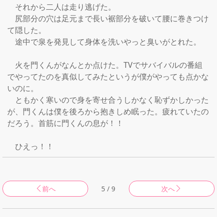
　それから二人は走り逃げた。

　尻部分の穴は足元まで長い裾部分を破いて腰に巻きつけ
て隠した。

　途中で泉を発見して身体を洗いやっと臭いがとれた。

　火を門くんがなんとか点けた。TVでサバイバルの番組
でやってたのを真似してみたというが僕がやっても点かな
いのに。

　ともかく寒いので身を寄せ合うしかなく恥ずかしかった
が、門くんは僕を後ろから抱きしめ眠った。疲れていたの
だろう。首筋に門くんの息が！！

前へ
5 / 9
次へ