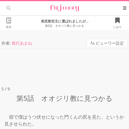
美尻救世主に選ばれましたが...
第5話 オオジリ教に見つかる
目次
しおり
作者:
夜灯あまね
ビューワー設定
5 / 9
第5話 オオジリ教に見つかる
　宿で僕はうつ伏せになった門くんの尻を見た。というか
見させられた。
