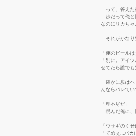
　って、答えた
　歩だって俺と
なのにリカちゃ
　それがかなり
「俺のビールは
「別に。アイツ
せてたら誰でも
　確かに歩はヘ
んならバレてい
「理不尽だ」

　睨んだ俺に、
「ウサギのくせ
「てめぇ…バカ