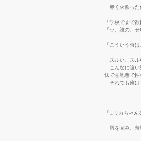
　赤く火照った
「学校でまで欲
「ッ、誰の、せ
「こういう時は
　ズルい。ズル
　こんなに追い
怯で意地悪で性
　それでも俺は
「…リカちゃんを
　唇を噛み、羞