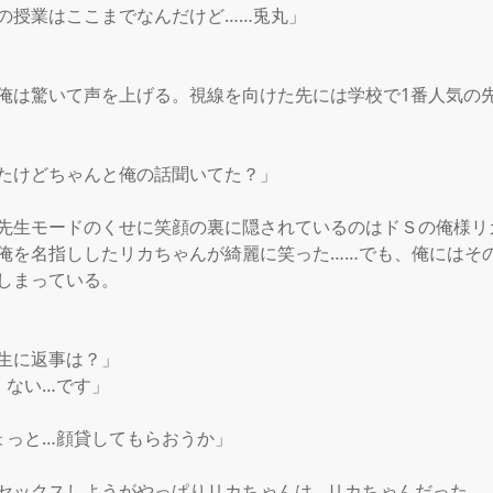
の授業はここまでなんだけど……兎丸」

俺は驚いて声を上げる。視線を向けた先には学校で1番人気の
たけどちゃんと俺の話聞いてた？」

先生モードのくせに笑顔の裏に隠されているのはドＳの俺様リカ
俺を名指ししたリカちゃんが綺麗に笑った……でも、俺にはそ
しまっている。

生に返事は？」

ない…です」

ょっと…顔貸してもらおうか」

セックスしようがやっぱりリカちゃんは…リカちゃんだった。
