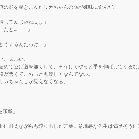
俺の顔を覗きこんだリカちゃんの顔が嫌味に歪んだ。

情してんじゃねぇよ」

いだと…！！」

どうするんだっけ？」

い。ズルい。

詰めて逃げ道を無くして、そうしてやっと手を伸ばしてくるな
格が悪くて、ちっとも優しくなんてない。

リカちゃんしか見えなくなる。

頂戴」

恥に耐えながらも絞り出した言葉に意地悪な先生は満足そうに頷