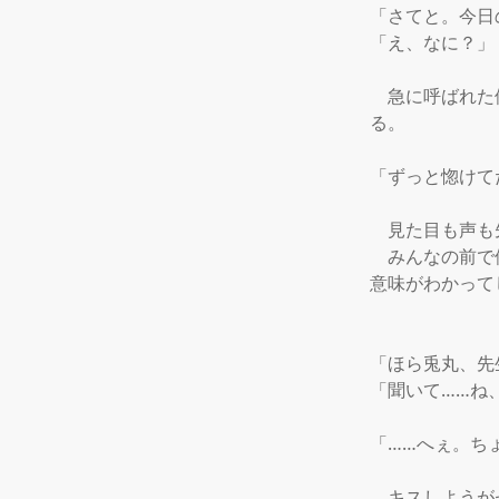
「さてと。今日
「え、なに？」

　急に呼ばれた
る。

「ずっと惚けて
　見た目も声も
　みんなの前で
意味がわかって
「ほら兎丸、先
「聞いて……ね、
「……へぇ。ち
　キスしようが