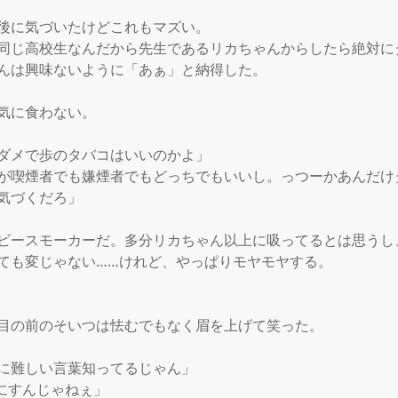
後に気づいたけどこれもマズい。

同じ高校生なんだから先生であるリカちゃんからしたら絶対に
んは興味ないように「あぁ」と納得した。

気に食わない。

ダメで歩のタバコはいいのかよ」

が喫煙者でも嫌煙者でもどっちでもいいし。っつーかあんだけ
気づくだろ」

ビースモーカーだ。多分リカちゃん以上に吸ってるとは思うし
ても変じゃない……けれど、やっぱりモヤモヤする。

目の前のそいつは怯むでもなく眉を上げて笑った。

に難しい言葉知ってるじゃん」

にすんじゃねぇ」
