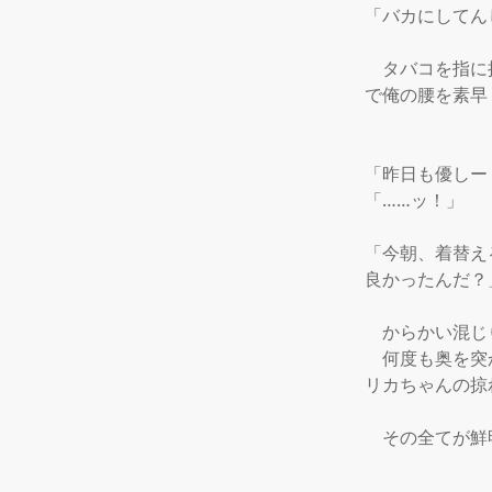
「バカにしてん
　タバコを指に
で俺の腰を素早
「昨日も優しー
「……ッ！」

「今朝、着替え
良かったんだ？」
　からかい混じ
　何度も奥を突
リカちゃんの掠
　その全てが鮮