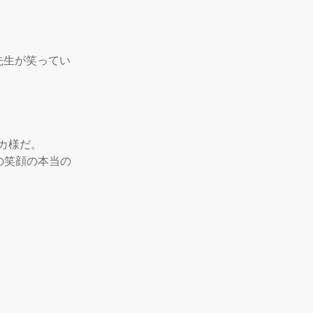
先生が笑ってい
様だ。

の笑顔の本当の