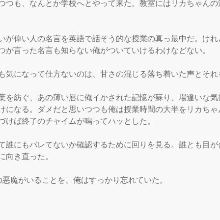
つつも、なんとか学校へとやって来た。教室にはリカちゃんの
いが偉い人の名言を英語で話そう的な授業の真っ最中だ。けれ
つが言った名言も知らない俺がついていけるわけなどない。

も気になって仕方ないのは、甘さの混じる落ち着いた声とそれ
葉を紡ぐ、あの薄い唇に俺イかされた記憶が蘇り、場違いな気
けになる。ダメだと思いつつも俺は授業時間の大半をリカちゃ
づけば終了のチャイムが鳴ってハッとした。

て誰にもバレてないか確認するために回りを見る。誰とも目が
に向き直った。

の悪魔がいることを、俺はすっかり忘れていた。
