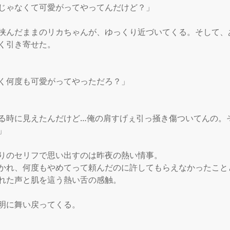
じゃなくて可愛がってやってんだけど？」

挟んだままのリカちゃんが、ゆっくり近づいてくる。そして、
く引き寄せた。

く何度も可愛がってやっただろ？」

る時に見えたんだけど…俺の肩すげぇ引っ掻き傷ついてんの。


りのセリフで思い出すのは昨夜の熱い情事。

かれ、何度もやめてって頼んだのに許してもらえなかったこと
れた声と肌を這う熱い舌の感触。

明に舞い戻ってくる。
