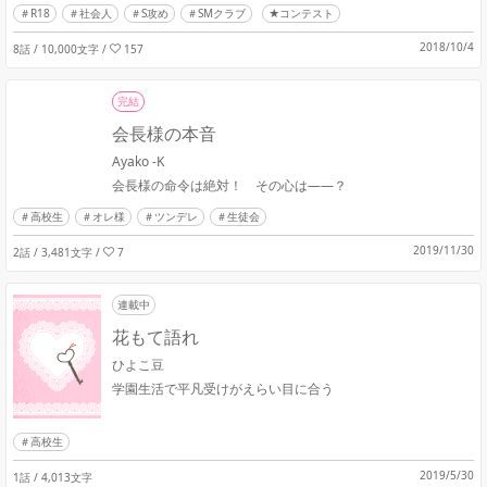
R18
社会人
S攻め
SMクラブ
★コンテスト
2018/10/4
8話 / 10,000文字
/
157
完結
会長様の本音
Ayako -K
会長様の命令は絶対！ その心は――？
高校生
オレ様
ツンデレ
生徒会
2019/11/30
2話 / 3,481文字
/
7
連載中
花もて語れ
ひよこ豆
学園生活で平凡受けがえらい目に合う
高校生
2019/5/30
1話 / 4,013文字