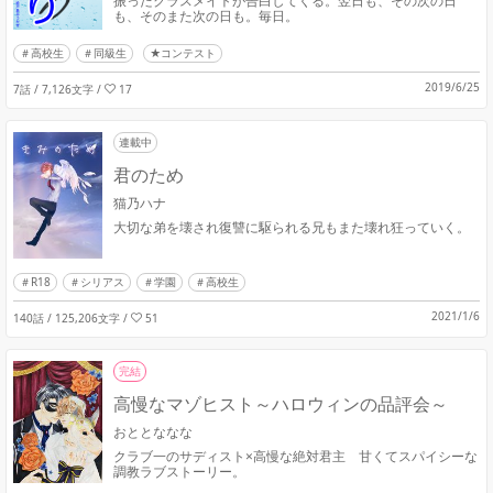
振ったクラスメイトが告白してくる。翌日も、その次の日
も、そのまた次の日も。毎日。
高校生
同級生
★コンテスト
2019/6/25
7話 / 7,126文字
/
17
連載中
君のため
猫乃ハナ
大切な弟を壊され復讐に駆られる兄もまた壊れ狂っていく。
R18
シリアス
学園
高校生
2021/1/6
140話 / 125,206文字
/
51
完結
高慢なマゾヒスト～ハロウィンの品評会～
おととななな
クラブ一のサディスト×高慢な絶対君主 甘くてスパイシーな
調教ラブストーリー。