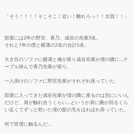
「そう！！！！そこそこ！近い！離れろっ！！太我！！」

部屋には2年の野宮、香乃、成谷の先輩3名。

それと1年の僕と横溝の2名の合計5名。

大き目のソファに横溝と俺が座り成谷先輩が僕の隣に…テ
ーブル挟んで香乃先輩が座り。

一人掛けのソファに野宮先輩がそれぞれ座っていた。

部屋に入ってきた成谷先輩が僕の隣に座るのは別にいいん
だけど、肩が触れ合うくらい…というか肩に腕が回るくら
い近くてずっと乾いた僕の髪の毛をほわほわ弄っていた。

何で皆僕に触るんだ…
