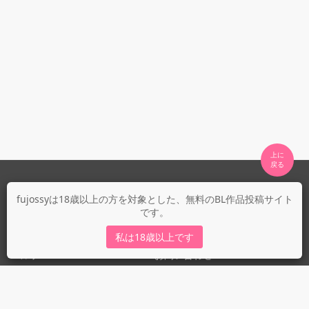
上に

fujossyについて
fujossyは18歳以上の方を対象とした、無料のBL作品投稿サイト
です。
運営会社
fujossy運営ブログ
私は18歳以上です
ヘルプ
お問い合わせ