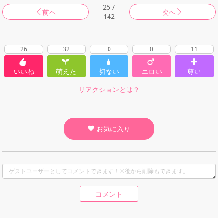
25 /
前へ
次へ
142
26
32
0
0
11
いいね
萌えた
切ない
エロい
尊い
リアクションとは？
お気に入り
コメント