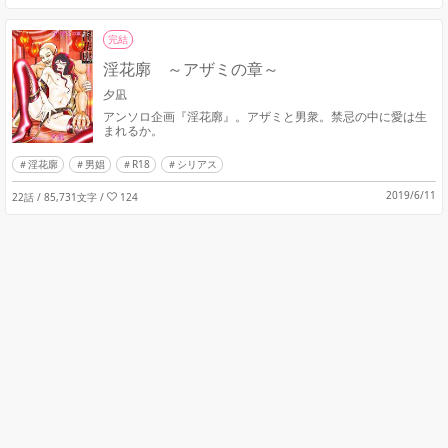
完結
淫花廓 ～アザミの章～
夕凪
アンソロ企画『淫花廓』。アザミと男衆。禁忌の中に愛は生
まれるか。
淫花廓
男娼
R18
シリアス
2019/6/11
22話 / 85,731文字
/
124