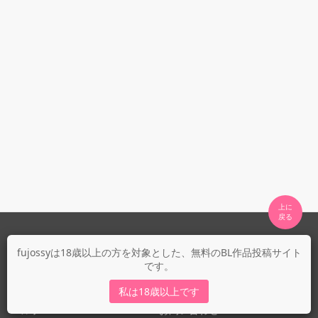
上に

fujossyについて
fujossyは18歳以上の方を対象とした、無料のBL作品投稿サイト
です。
運営会社
fujossy運営ブログ
私は18歳以上です
ヘルプ
お問い合わせ