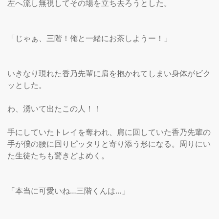
左へ流し無視してその場を立ち去ろうとした。

「じゃぁ、三階！俺と一緒にお茶しようー！」

いきなり現れた香乃先輩に肩を抱かれてしまい身体がビク
ッとした。

わ、湧いて出たこの人！！

手にしていたトレイを奪われ、肩に回していた香乃先輩の
手が僕の腰に回りピッタリと寄り添う形になる。周りにい
た生徒たちも驚きどよめく。

「本当に可愛いね…三階くんは…」
