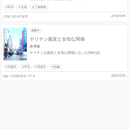
R18
兄弟
三角関係
2018/10/9
57話 / 82,413文字
連載中
ヤリチン親友と女衒な関係
差簿楊
ヤリチンな親友と女衒な関係になったDKの話
同級生
R18
高校生
短編
2022/2/26
6話 / 10,092文字
/
3