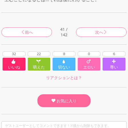
41 /
前へ
次へ
142
32
22
8
0
6
いいね
萌えた
切ない
エロい
尊い
リアクションとは？
お気に入り