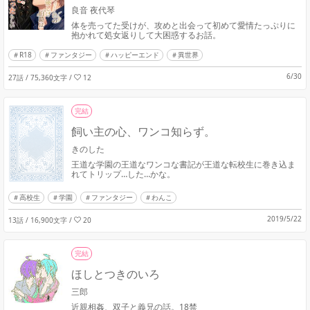
良音 夜代琴
体を売ってた受けが、攻めと出会って初めて愛情たっぷりに
抱かれて処女返りして大困惑するお話。
R18
ファンタジー
ハッピーエンド
異世界
6/30
27話 / 75,360文字
/
12
完結
飼い主の心、ワンコ知らず。
きのした
王道な学園の王道なワンコな書記が王道な転校生に巻き込ま
れてトリップ…した…かな。
高校生
学園
ファンタジー
わんこ
2019/5/22
13話 / 16,900文字
/
20
完結
ほしとつきのいろ
三郎
近親相姦、双子と義兄の話。18禁