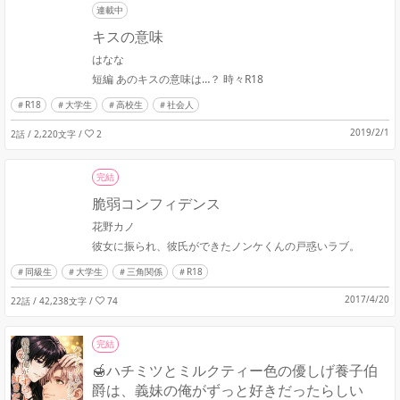
連載中
キスの意味
はなな
短編 あのキスの意味は…？ 時々R18
R18
大学生
高校生
社会人
2019/2/1
2話 / 2,220文字
/
2
完結
脆弱コンフィデンス
花野カノ
彼女に振られ、彼氏ができたノンケくんの戸惑いラブ。
同級生
大学生
三角関係
R18
2017/4/20
22話 / 42,238文字
/
74
完結
🍯ハチミツとミルクティー色の優しげ養子伯
爵は、義妹の俺がずっと好きだったらしい