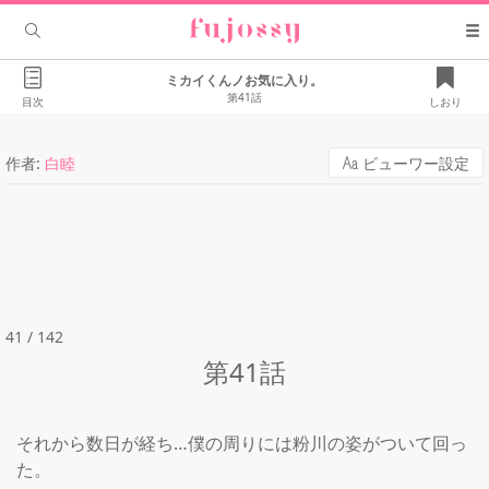
ミカイくんノお気に入り。
第41話
目次
しおり
作者:
白睦
ビューワー設定
41 / 142
第41話
それから数日が経ち…僕の周りには粉川の姿がついて回っ
た。
