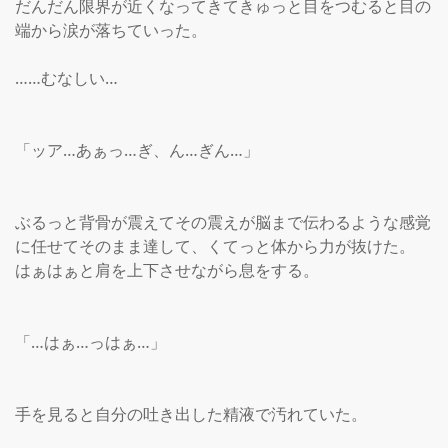
だんだん限界が近くなってきてきゅっと目をつむると目の
端から涙が落ちていった。

……むなしい…

「ッア…あぁっ…ぎ、ん…ぎん…」

ぶるっと背骨が震えてその震えが脳まで伝わるような感覚
に任せてそのまま達して、くてっと体から力が抜けた。

はぁはぁと肩を上下させながら息をする。

「…はぁ…っはぁ…」

手を見ると自分の吐き出した精液で汚れていた。
