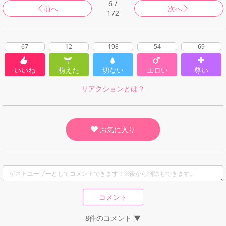
6 /
前へ
次へ
172
67
12
198
54
69
いいね
萌えた
切ない
エロい
尊い
リアクションとは？
お気に入り
コメント
8件のコメント ▼