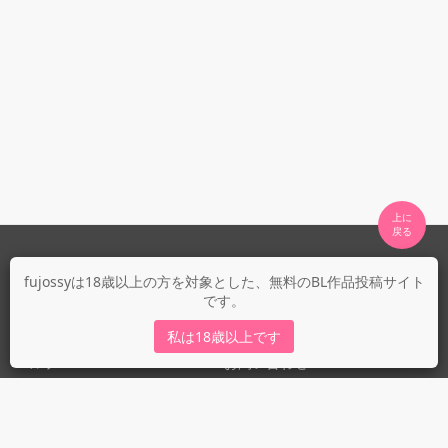
上に

fujossyについて
fujossyは18歳以上の方を対象とした、無料のBL作品投稿サイト
です。
運営会社
fujossy運営ブログ
私は18歳以上です
ヘルプ
お問い合わせ