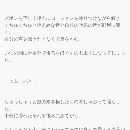
ズボンを下して後ろにローションを塗りつけながら解す、
くちゅくちゅと控えめな音と自分の吐息の音が部屋に響
く。

自分の声を聴きたくなくて唇をかむ。

いつの間にか自分で後ろをほぐすのも上手になってしまっ
た…

「っふ…ンン…」

ちゅぅちゅぅと銀の形を模したものをしゃぶって濡らし
た。

十分に濡れたそれを後ろにあてがう。

おもちゃだと十二分にわかってるのに喜んで震える自分が