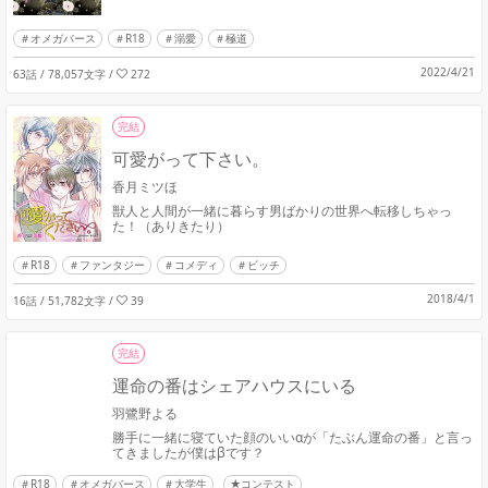
オメガバース
R18
溺愛
極道
2022/4/21
63話 / 78,057文字
/
272
完結
可愛がって下さい。
香月ミツほ
獣人と人間が一緒に暮らす男ばかりの世界へ転移しちゃっ
た！（ありきたり）
R18
ファンタジー
コメディ
ビッチ
2018/4/1
16話 / 51,782文字
/
39
完結
運命の番はシェアハウスにいる
羽鷺野よる
勝手に一緒に寝ていた顔のいいαが「たぶん運命の番」と言っ
てきましたが僕はβです？
R18
オメガバース
大学生
★コンテスト