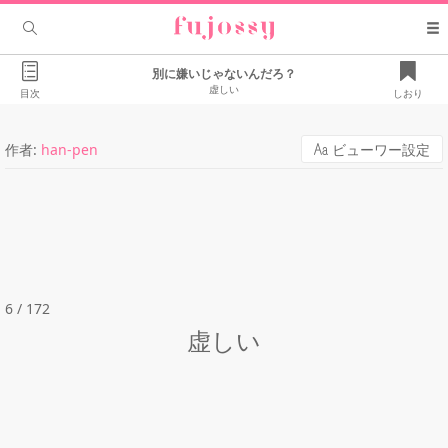
別に嫌いじゃないんだろ？
虚しい
目次
しおり
作者:
han-pen
ビューワー設定
6 / 172
虚しい