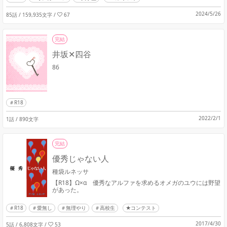
2024/5/26
85話 / 159,935文字
/
67
完結
井坂✕四谷
86
R18
2022/2/1
1話 / 890文字
完結
優秀じゃない人
種袋ルネッサ
【R18】Ω×α 優秀なアルファを求めるオメガのユウには野望
があった。
R18
愛無し
無理やり
高校生
★コンテスト
2017/4/30
5話 / 6,808文字
/
53