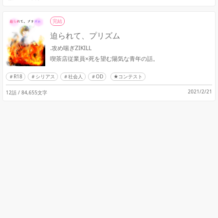
完結
迫られて、プリズム
.攻め喘ぎZIKILL
喫茶店従業員×死を望む陽気な青年の話。
R18
シリアス
社会人
OD
★コンテスト
2021/2/21
12話 / 84,655文字