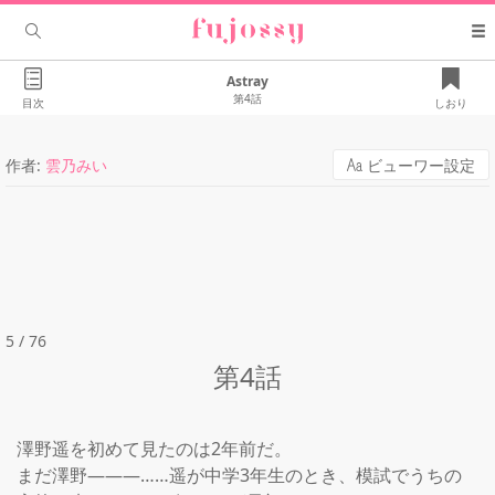
Astray
第4話
目次
しおり
作者:
雲乃みい
ビューワー設定
5 / 76
第4話
澤野遥を初めて見たのは2年前だ。

まだ澤野―――……遥が中学3年生のとき、模試でうちの