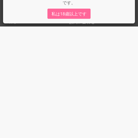
です。
運営会社
fujossy運営ブログ
私は18歳以上です
ヘルプ
お問い合わせ
ガイドライン
ガイドライン（投稿者）
ガイドライン（出版社）
初めての方に／安心安全への取り組み
fujossyをより楽しむために
利用規約とプライバシー
利用規約
プライバシーポリシー