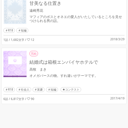
甘美なる仕置き
遠崎秀花
マフィアのボスとオネエの愛人がいたしているところを見せ
つけられる男の話。
R18
短編
2018/3/29
1話 / 1,682文字
/
12
完結
結婚式は箱根エンパイヤホテルで
高牧 まき
オメガバースの物。すれ違いがテーマです。
R18
社会人
富豪
短編
★コンテスト
2017/4/19
6話 / 6,817文字
/
90