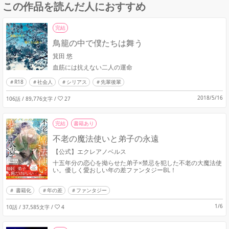
この作品を読んだ人におすすめ
完結
鳥籠の中で僕たちは舞う
箕田 悠
血筋には抗えない二人の運命
R18
社会人
シリアス
先輩後輩
2018/5/16
106話 / 89,776文字
/
27
完結
書籍あり
不老の魔法使いと弟子の永遠
【公式】エクレアノベルス
十五年分の恋心を拗らせた弟子×禁忌を犯した不老の大魔法使
い。優しく愛おしい年の差ファンタジーBL！
書籍化
年の差
ファンタジー
1/6
10話 / 37,585文字
/
4