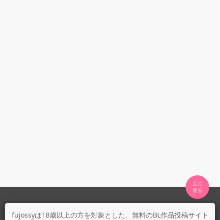
上に

fujossyについて
fujossyは18歳以上の方を対象とした、無料のBL作品投稿サイト