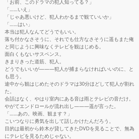
「お前、このドラマの犯人知ってる？」

「……いえ」

「じゃあ悪いけど、犯人わかるまで観ていいか」

「……はい」

本当は犯人なんてどうでもいい。

落ち付かなさそうに、それでも仕方なさそうに遥もまた俺
と同じように興味なくテレビを観はじめる。

面白くもないサスペンス。

きまりきった道筋、犯人。

どうでもいいが―――犯人が捕まらなければいいのに、と
も思う。

途中から観はじめたそのドラマは30分ほどして犯人が割れ
た。

会話はなく、やはり室内にある音は雨とテレビの音だけ。

やがてエンドロールが流れ出し―――遥が言った。

「……あの。映画、観ます？」

こいつなりに勇気を出して話しかけたんだろう。

目的は最初から鈴木が貸してきたDVDを見ることで、無為
にテレビを見るためじゃない。
