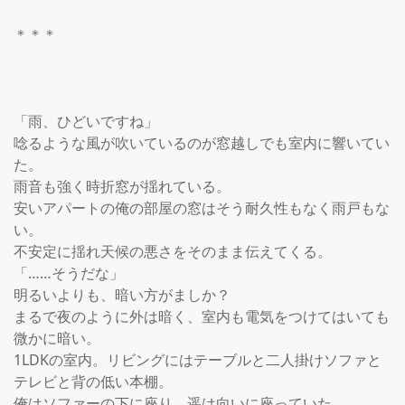
＊＊＊

「雨、ひどいですね」

唸るような風が吹いているのが窓越しでも室内に響いてい
た。

雨音も強く時折窓が揺れている。

安いアパートの俺の部屋の窓はそう耐久性もなく雨戸もな
い。

不安定に揺れ天候の悪さをそのまま伝えてくる。

「……そうだな」

明るいよりも、暗い方がましか？

まるで夜のように外は暗く、室内も電気をつけてはいても
微かに暗い。

1LDKの室内。リビングにはテーブルと二人掛けソファと
テレビと背の低い本棚。

俺はソファーの下に座り、遥は向いに座っていた。
