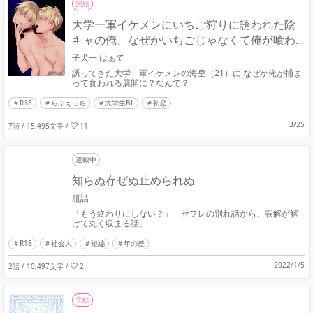
完結
大学一軍イケメンにいちご狩りに誘われた陰
キャの俺、なぜかいちごじゃなくて俺が喰わ
れたんだが（？）
子犬一 はぁて
誘ってきた大学一軍イケメンの海皇（21）に なぜか俺が捕ま
って食われる展開に？なんで？
R18
らぶえっち
大学生BL
初恋
3/25
7話 / 15,495文字
/
11
連載中
知らぬ存ぜぬ止められぬ
瓶詰
「もう終わりにしない？」 セフレの別れ話から、誤解が解
けて丸く収まる話。
R18
社会人
短編
年の差
2022/1/5
2話 / 10,497文字
/
2
完結