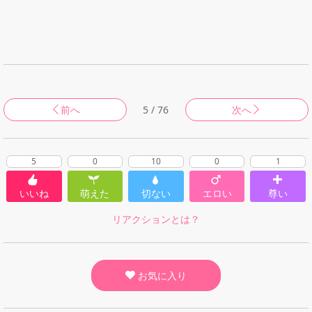
前へ
5 / 76
次へ
5
0
10
0
1
いいね
萌えた
切ない
エロい
尊い
リアクションとは？
お気に入り