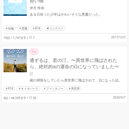
拾い物
伊月 怜依
ある日拾った少年はかわいそうな悪魔だった。
短編
悪魔
R18
★コンテスト
2017/12/3
19話 / 7,747文字
/
7
完結
通ずるは、君の汀。〜異世界に飛ばされた
ら、絶対的αの運命のΩになっていました〜
汀
蔵の掃除をしていたら異世界に飛ばされて、Ωになった話。
R18
オメガバース
ファンタジー
異世界
2020/5/7
4話 / 44,595文字
/
36