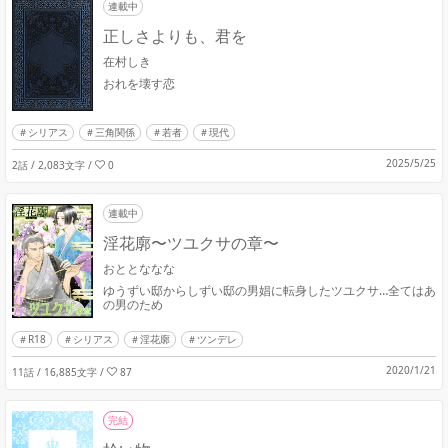
連載中
正しさよりも、君を
在村しき
おれを壊す恋
シリアス
三角関係
若者
現代
2025/5/25
2話 / 2,083文字
/
0
連載中
淫花廓〜ツユクサの章〜
おととななな
ゆうずい邸からしずい邸の男娼に転身したツユクサ…全てはあ
の男のため
R18
シリアス
淫花廓
ツンデレ
2020/1/21
11話 / 16,885文字
/
87
完結