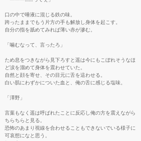
口の中で唾液に混じる鉄の味。

跨ったままでもう片方の手も解放し身体を起こす。

自分の指を舐めてみれば薄い赤が滲む。

「噛むなって、言ったろ」

ため息をつきながら見下ろすと遥は今にもこぼれそうなほ
ど涙を溜めて身体を震わせていた。

自然と顔を寄せ、その目元に舌を這わせる。

白い肌にわずかについた血と、俺の舌に感じる塩味。

「澤野」

言葉もなく遥は呼ばれたことに反応し俺の方を震えながら
ちらちらと見る。

恐怖のあまり視線を合わせることもできないでいる様子に
可哀想になと思う。
