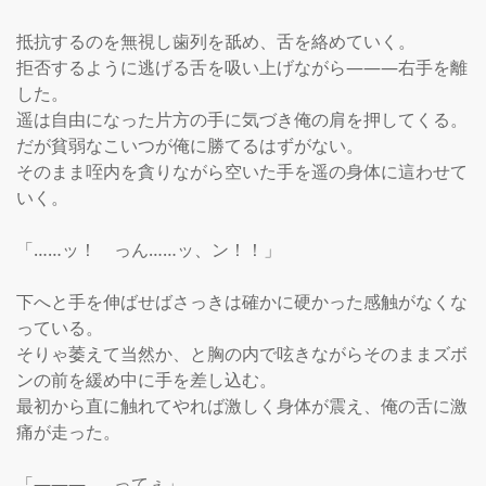
抵抗するのを無視し歯列を舐め、舌を絡めていく。

拒否するように逃げる舌を吸い上げながら―――右手を離
した。

遥は自由になった片方の手に気づき俺の肩を押してくる。

だが貧弱なこいつが俺に勝てるはずがない。

そのまま咥内を貪りながら空いた手を遥の身体に這わせて
いく。

「……ッ！　っん……ッ、ン！！」

下へと手を伸ばせばさっきは確かに硬かった感触がなくな
っている。

そりゃ萎えて当然か、と胸の内で呟きながらそのままズボ
ンの前を緩め中に手を差し込む。

最初から直に触れてやれば激しく身体が震え、俺の舌に激
痛が走った。

「―――……ってぇ」
