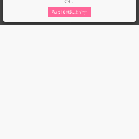
です。
運営会社
fujossy運営ブログ
私は18歳以上です
ヘルプ
お問い合わせ
ガイドライン
ガイドライン（投稿者）
ガイドライン（出版社）
初めての方に／安心安全への取り組み
fujossyをより楽しむために
利用規約とプライバシー
利用規約
プライバシーポリシー