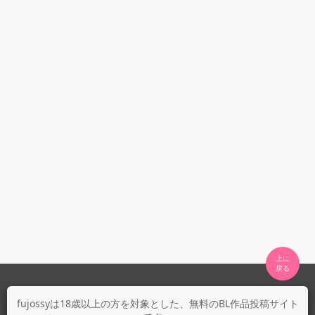
上に

fujossyについて
fujossyは18歳以上の方を対象とした、無料のBL作品投稿サイト