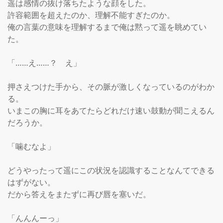
遥は感情の抜け落ちたような顔をした。

許容範囲を超えたのか、理解不能すぎたのか。

俺の言葉の意味を理解するまで俺は黙って遥を眺めてい
た。

「……え……？　え」

押さえつけた手から、その脈が激しくなっているのがわか
る。

いまこの胸に耳をあてたらどれだけ速い鼓動が聞こえるん
だろうか。

「噛むなよ」

どうやったって遥にこの状況を認識することなんてできる
はずがない。

だから答えをまたずに再び唇を塞いだ。

「んんんーっ」
