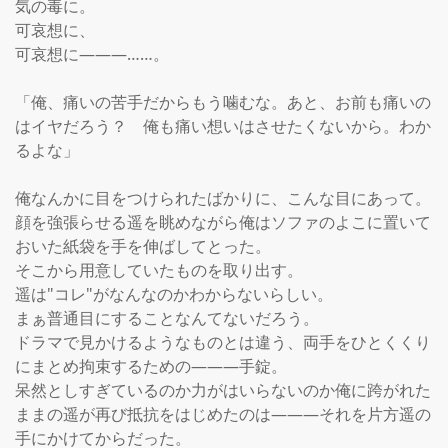
気の毒に。

可哀想に、

可哀想に―――……。

「俺、痛いの苦手だからもう噛むな。あと、お前も痛いの
はイヤだろう？　俺も痛い想いはさせたくないから。わか
るよな」

俺なんかに目をつけられたばかりに、こんな目にあって。

顔を強張らせる遥を眺めながら俺はソファのよこに置いて
おいた紙袋を手を伸ばしてとった。

そこから用意していたものを取り出す。

遥は"コレ"がなんなのかわからないらしい。

まぁ普通目にすることなんてないだろう。

ドラマで見かけるようなものとは違う、両手をひとくくり
にまとめ拘束するための―――手錠。

呆然としすぎているのか力がはいらないのか俺に跨がれた
ままの遥が再び抵抗をはじめたのは―――それを片方遥の
手にかけてからだった。
