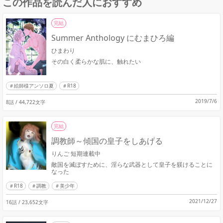
この作品を読んだ人におすすめ
完結
Summer Anthology にむまひろ編
ひまわり
その白く柔らかな肌に、触れたい
絵師様アンソロ夏
R18
2019/7/6
8話 / 44,722文字
完結
調教師～傾国の皇子をしあげる
りんご 短期連載中
敵国を滅ぼすために、淫らな武器として皇子を躾けることに
なった
R18
調教
美少年
2021/12/27
16話 / 23,652文字