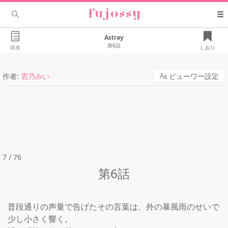
Astray
第6話
目次
しおり
作者:
雲乃みい
ビューワー設定
7 / 76
第6話
普段通りの声量で告げたその言葉は、外の暴風雨のせいで
少し小さく響く。
