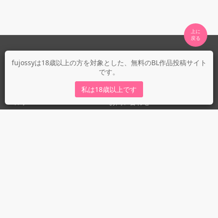
上に

fujossyについて
fujossyは18歳以上の方を対象とした、無料のBL作品投稿サイト
です。
運営会社
fujossy運営ブログ
私は18歳以上です
ヘルプ
お問い合わせ
ガイドライン
ガイドライン（投稿者）
ガイドライン（出版社）
初めての方に／安心安全への取り組み