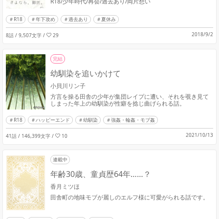
R18/少年時代/再会/過去あり/両片想い
R18
年下攻め
過去あり
夏休み
2018/9/2
8話 / 9,507文字
/
29
完結
幼馴染を追いかけて
小貝川リン子
方言を操る田舎の少年が集団レイプに遭い、それを覗き見て
しまった年上の幼馴染が性癖を捻じ曲げられる話。
R18
ハッピーエンド
幼馴染
強姦・輪姦・モブ姦
2021/10/13
41話 / 146,399文字
/
10
連載中
年齢30歳、童貞歴64年……？
香月ミツほ
田舎町の地味モブが麗しのエルフ様に可愛がられる話です。