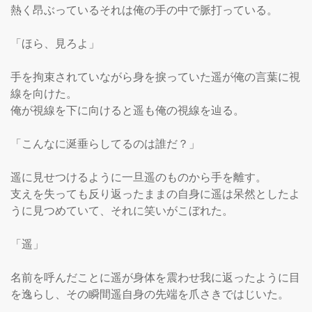
熱く昂ぶっているそれは俺の手の中で脈打っている。

「ほら、見ろよ」

手を拘束されていながら身を捩っていた遥が俺の言葉に視
線を向けた。

俺が視線を下に向けると遥も俺の視線を辿る。

「こんなに涎垂らしてるのは誰だ？」

遥に見せつけるように一旦遥のものから手を離す。

支えを失っても反り返ったままの自身に遥は呆然としたよ
うに見つめていて、それに笑いがこぼれた。

「遥」

名前を呼んだことに遥が身体を震わせ我に返ったように目
を逸らし、その瞬間遥自身の先端を爪さきではじいた。
