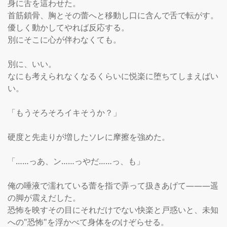
身に舌を這わせた。

首筋鎖骨、胸とその蕾へと移動し口に含んで舌で転がす。

優しく動かしてやれば反応する。

別にそこに心が伴わなくても。

別に、いい。

なにも考えられなくなるくらいに悦楽に堕ちてしまえばい
い。

「もうそろそろイキそうか？」

硬度と先走りが増したソレに摩擦を強めた。

「……っあ、ン……っやだ……っ、も」

俺の唾液で濡れている蕾を指で弄って扱きあげて―――遥
の脚が震えだした。

恐怖を映すその目にそれだけでない快楽と戸惑いと、未知
への"恐怖"を浮かべて身体をのけぞらせる。
