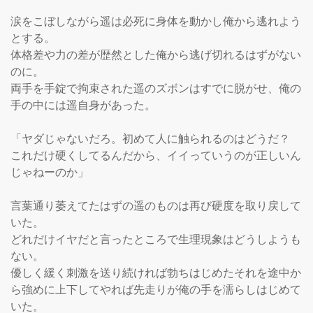
涙をこぼしながら遥は必死に身体を動かし俺から逃れよう
とする。

体格差や力の差が歴然とした俺から逃げ切れるはずがない
のに。

両手を手錠で拘束された遥のズボンはすでに脱がせ、俺の
手の中には遥自身があった。

「ヤダじゃないだろ。初めて人に触られるのはどうだ？　
これだけ硬くしてるんだから、イイっていうのが正しいん
じゃねーのか」

言葉通り萎えてたはずの遥のものは再び硬度を取り戻して
いた。

どれだけイヤだと言ったところで生理現象はどうしようも
ない。

優しく緩く刺激を送り続ければ勃ちはじめたそれを途中か
ら強めに上下してやれば先走りが俺の手を濡らしはじめて
いた。
