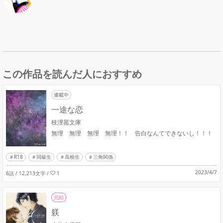
この作品を読んだ人におすすめ
連載中
一途な恋
枝浬菰文庫
無理 無理 無理 無理！！ 告白なんてできないし！！！
R18
同級生
高校生
三角関係
2023/4/7
6話 / 12,213文字
/
1
完結
躾