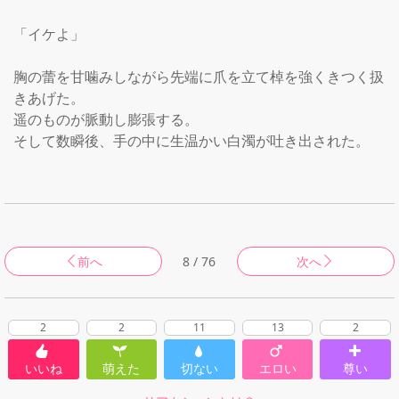
「イケよ」

胸の蕾を甘噛みしながら先端に爪を立て棹を強くきつく扱
きあげた。

遥のものが脈動し膨張する。

そして数瞬後、手の中に生温かい白濁が吐き出された。

前へ
8 / 76
次へ
2
2
11
13
2
いいね
萌えた
切ない
エロい
尊い