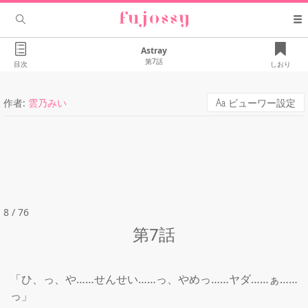
Astray
第7話
目次
しおり
作者:
雲乃みい
ビューワー設定
8 / 76
第7話
「ひ、っ、や……せんせい……っ、やめっ……ヤダ……ぁ……
っ」
