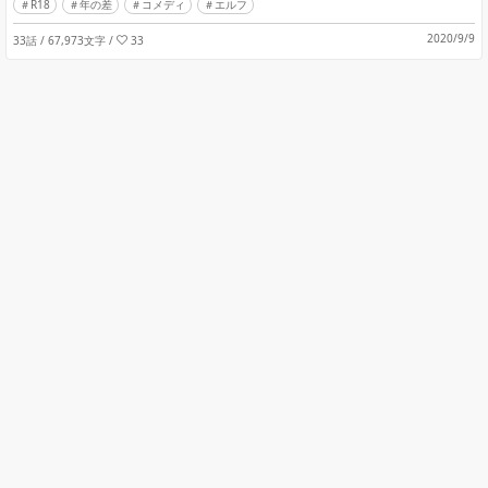
R18
年の差
コメディ
エルフ
2020/9/9
33話 / 67,973文字
/
33