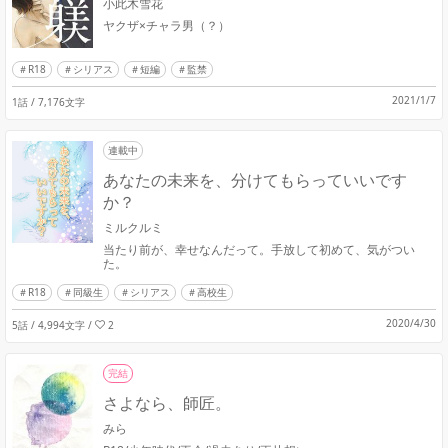
小此木雪花
ヤクザ×チャラ男（？）
R18
シリアス
短編
監禁
2021/1/7
1話 / 7,176文字
連載中
あなたの未来を、分けてもらっていいです
か？
ミルクルミ
当たり前が、幸せなんだって。手放して初めて、気がつい
た。
R18
同級生
シリアス
高校生
2020/4/30
5話 / 4,994文字
/
2
完結
さよなら、師匠。
みら