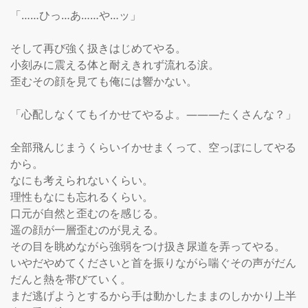
「……ひっ…あ……や…ッ」

そして再び強く扱きはじめてやる。

小刻みに震える体と耐えきれず流れる涙。

歪むその顔を見ても俺には響かない。

「心配しなくてもイかせてやるよ。―――たくさんな？」

全部飛んじまうくらいイかせまくって、空っぽにしてやる
から。

なにも考えられないくらい。

理性もなにも忘れるくらい。

口元が自然と歪むのを感じる。

遥の顔が一層歪むのが見える。

その目を眺めながら強弱をつけ扱き尿道を弄ってやる。

いやだやめてくださいと首を振りながら喘ぐその声がだん
だんと熱を帯びていく。

まだ逃げようとするから手は動かしたままのしかかり上半