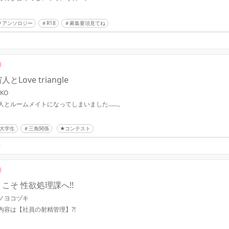
アンソロジー
R18
募集要項見てね
人とLove triangle
IKO
人とルームメイトになってしまいました……。
大学生
三角関係
★コンテスト
4
こそ 性欲処理課へ!!
ノヨコヅキ
内容は【社員の射精管理】?!