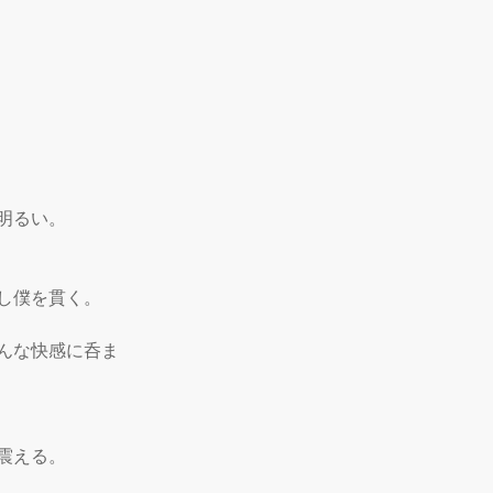
るい。

僕を貫く。

んな快感に呑ま
える。
