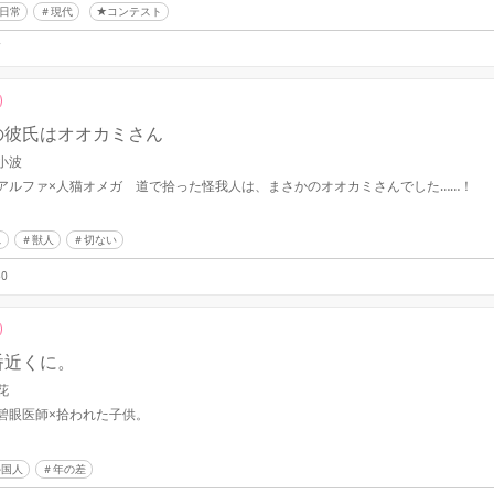
日常
現代
★コンテスト
7
の彼氏はオオカミさん
小波
アルファ×人猫オメガ 道で拾った怪我人は、まさかのオオカミさんでした……！
ス
獣人
切ない
50
番近くに。
花
碧眼医師×拾われた子供。
外国人
年の差