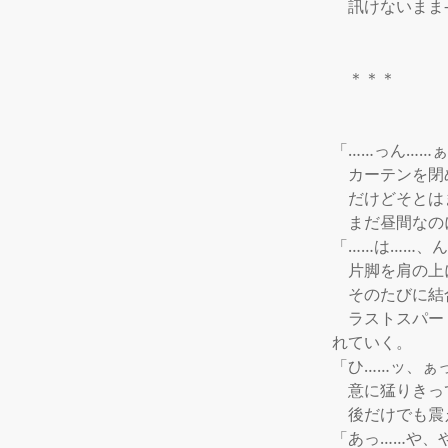
　訊けないまま
　＊＊＊

「……っん……ぁ
　カーテンを閉
　だけどそとは
　まだ昼間なの
「……は……、ん
　片脚を肩の上
　そのたびに結
　ラストスパー
れていく。

「ひ……ッ、ぁっ
　意に猛りきっ
　後だけでも震
「あっ……や、や