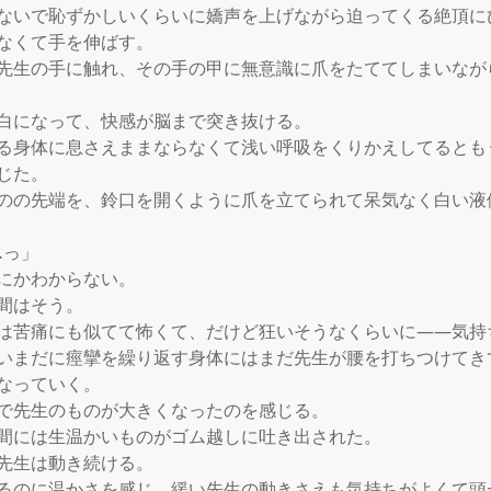
ないで恥ずかしいくらいに嬌声を上げながら迫ってくる絶頂に
なくて手を伸ばす。

先生の手に触れ、その手の甲に無意識に爪をたててしまいなが
白になって、快感が脳まで突き抜ける。

る身体に息さえままならなくて浅い呼吸をくりかえしてるとも
じた。

のの先端を、鈴口を開くように爪を立てられて呆気なく白い液
っ」

にかわからない。

間はそう。

は苦痛にも似てて怖くて、だけど狂いそうなくらいに――気持ち
いまだに痙攣を繰り返す身体にはまだ先生が腰を打ちつけてき
なっていく。

で先生のものが大きくなったのを感じる。

間には生温かいものがゴム越しに吐き出された。

先生は動き続ける。

るのに温かさを感じ、緩い先生の動きさえも気持ちがよくて頭が