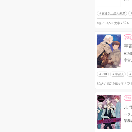
友達以上恋人未満
8話 / 53,506文字
/
6
完結
宇宙
HIM
宇宙
R18
宇宙人
30話 / 137,298文字
/
完結
よう
ヘタ
業務