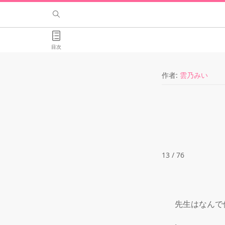
目次
作者:
雲乃みい
13 / 76
　先生はなんで