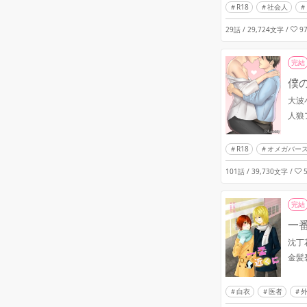
R18
社会人
29話 / 29,724文字
/
9
完結
僕
大波
人狼
R18
オメガバー
101話 / 39,730文字
/
完結
一
沈丁
金髪
白衣
医者