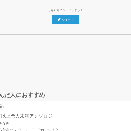
ともだちにシェアしよう！
ツイート
い
んだ人におすすめ
中
達以上恋人未満アンソロジー
みなみ
ら付き合ってないって、それマジ！？