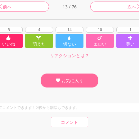
前へ
13 / 76
次へ
5
4
14
10
1
いいね
萌えた
切ない
エロい
尊い
リアクションとは？
お気に入り
コメント