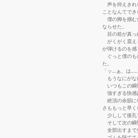
　声を抑えきれ
ことなんてでき
　僕の脚を掴む
ならせた。

　目の前が真っ
　がくがく震え
が弾けるのを感
　ぐっと僕のも
た。

「ッ…ぁ、は……
　もうなにがな
　いつもこの瞬
　強すぎる快感
　絶頂の余韻に
さももっと早く
　少しして後孔
　そして次の瞬
　全部出すまで
　ゴムを隔てて