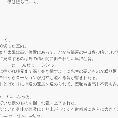
――僕は堕ちていく。

、や」

め切った室内。

まだ太陽は高い位置にあって、だから部屋の中は多少暗いけど明
に充満するのは外の晴れ間に似合わない卑猥な音。

……、せ……んせっ……ンンっ」

に担がれ根元まで深く突き挿すように先生の硬いものが繰り返し
合部からローションが泡立ち溢れる音が響きわたる。

トとばかりに挿送の速度を速められて、羞恥も困惑も不安もみ
、ヤ……んっあ」

ていた僕のものを掴まれ強く上下された。

えていた身体が急激にせり上がってくる射精感にさらに大きく震
……っ、せん……せっ」
