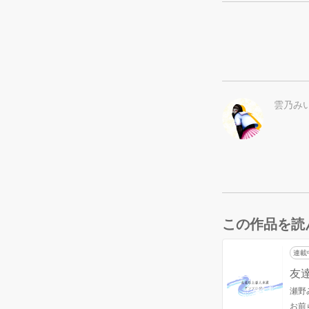
雲乃み
この作品を読
連載
友
瀬野
お前