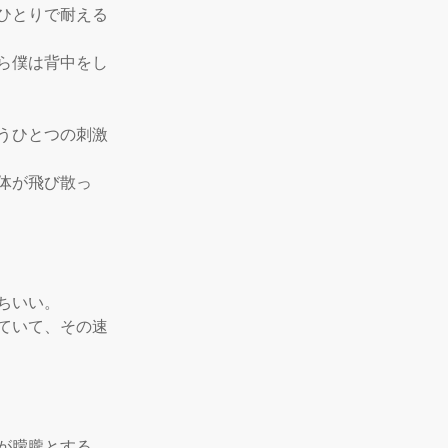
ひとりで耐える
ら僕は背中をし
うひとつの刺激
体が飛び散っ
いい。

ていて、その速
朦朧とする。
