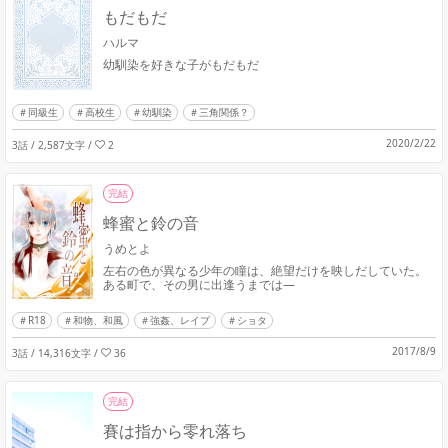
もだもだ
ハルマ
幼馴染を好きな子がもだもだ
同級生
高校生
幼馴染
三角関係？
2020/2/22
3話 / 2,587文字
/
2
完結
蜂蜜と鈴の音
うめとよ
左右の色が異なる少年の瞳は、絶望だけを映しだしていた。
ある町で、その男に出逢うまでは―
R18
和物、和風
強姦、レイプ
ショタ
2017/8/9
3話 / 14,316文字
/
36
完結
賽は指から零れ落ち