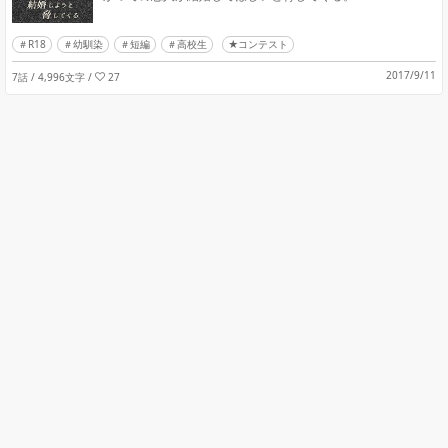
R18
幼馴染
短編
高校生
★コンテスト
2017/9/11
7話 / 4,996文字
/
27