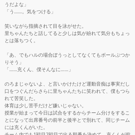
うだよな」

「う……。気をつける」

笑いながら指摘されて目を泳がせた。

里ちゃんたちと話してると少しは気が紛れて気分もちょっ
とは落ちつく。

「あ、でもハルの場合ぼうっとしてなくてもボールぶつか
りそう」

「……充くん、僕そんなに……」

のろまじゃないよ、と言いかけたけど運動音痴は事実だし
口をつぐんだらさらに里ちゃんたちに笑われて、僕もつら
れて苦笑した。

体育は少し苦手だけど嫌いじゃない。

授業が始まって今日は試合をするからチーム分けをするこ
とになって出席番号の前半と後半とで別れて、同じチーム
には充くんがいた。

チーム内でも1戦目2戦目で出る順番を決めて、充くんが前