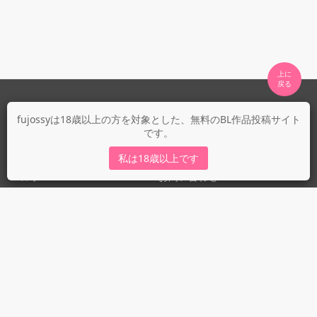
上に

fujossyについて
fujossyは18歳以上の方を対象とした、無料のBL作品投稿サイト
です。
運営会社
fujossy運営ブログ
私は18歳以上です
ヘルプ
お問い合わせ
ガイドライン
ガイドライン（投稿者）
ガイドライン（出版社）