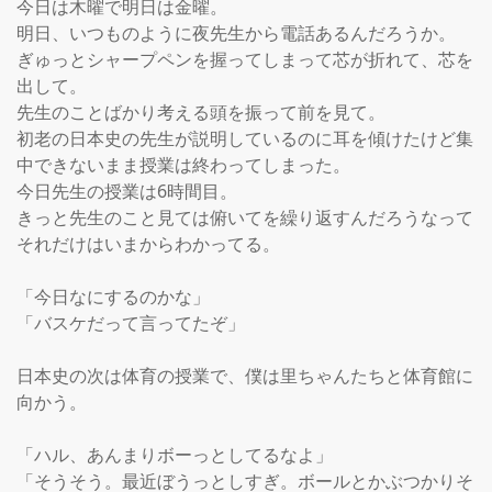
今日は木曜で明日は金曜。

明日、いつものように夜先生から電話あるんだろうか。

ぎゅっとシャープペンを握ってしまって芯が折れて、芯を
出して。

先生のことばかり考える頭を振って前を見て。

初老の日本史の先生が説明しているのに耳を傾けたけど集
中できないまま授業は終わってしまった。

今日先生の授業は6時間目。

きっと先生のこと見ては俯いてを繰り返すんだろうなって
それだけはいまからわかってる。

「今日なにするのかな」

「バスケだって言ってたぞ」

日本史の次は体育の授業で、僕は里ちゃんたちと体育館に
向かう。

「ハル、あんまりボーっとしてるなよ」

「そうそう。最近ぼうっとしすぎ。ボールとかぶつかりそ