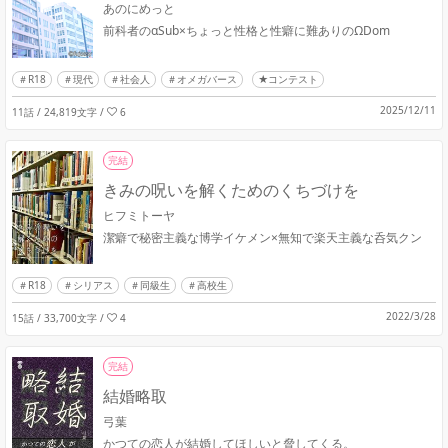
あのにめっと
前科者のαSub×ちょっと性格と性癖に難ありのΩDom
R18
現代
社会人
オメガバース
★コンテスト
2025/12/11
11話 / 24,819文字
/
6
完結
きみの呪いを解くためのくちづけを
ヒフミトーヤ
潔癖で秘密主義な博学イケメン×無知で楽天主義な呑気クン
R18
シリアス
同級生
高校生
2022/3/28
15話 / 33,700文字
/
4
完結
結婚略取
弓葉
かつての恋人が結婚してほしいと脅してくる。