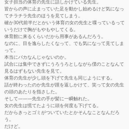
女子担当の体育の先生に話しかけている先生。

皆からの声に止まっていた足を動かし始めるけど気になっ
てチラチラ先生のほうを見てしまう。

確か30代前半だとかいう体育の女の先生と喋っているって
いうだけで胸がもやもやしてくる。

体育館に来るくらいだから用事があるんだろう。

なのに、目を逸らしたくなって、でも気になって見てしま
って。

本当にバカなんじゃないのか。

試合には集中できずにうろうろとしながら僕のことなんて
見るはずもない先生を見て。

体育の先生が少し頭を下げて先生も同じようにする。

話が終わったのか先生が踵を返しかけて、笑って女の先生
の頭のあたりを指さした。

そして―――先生の手が髪に一瞬触れた。

女の先生は慌てたように頭を何度も下げてる。

だからきっとゴミがついていたとかそんなことなんだろ
う。

だけど。
