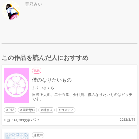
雲乃みい
この作品を読んだ人におすすめ
完結
僕のなりたいもの
ふくいさくら
日野正太郎、二十五歳、会社員。僕のなりたいものはビッチ
です。
R18
両片想い
社会人
コメディ
2022/2/19
10話 / 41,289文字
/
2
連載中