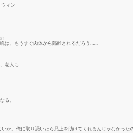
ロウィン

ぱく
魄
は、もうすぐ肉体から隔離されるだろう……

、老人も

なる。

ないか。俺に取り憑いたら兄上を助けてくれるんじゃなかったの