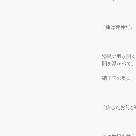
『俺は死神だ』

 漆黒の羽が開く
 闇を浮かべて。

 硝子玉の奥に、
『信じたお前が