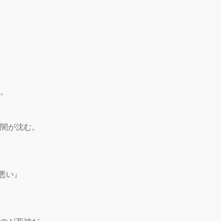
。

闇が沈む。

悪い』
