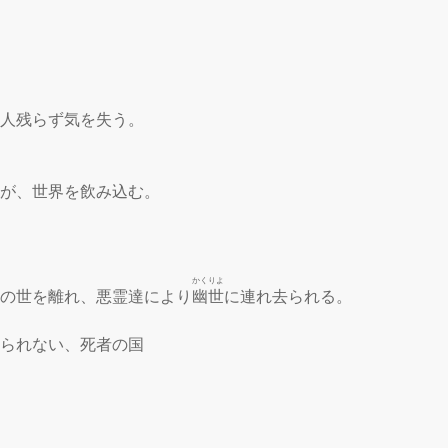
人残らず気を失う。

霧が、世界を飲み込む。

かくりよ
此の世を離れ、悪霊達により
幽世
に連れ去られる。

られない、死者の国
