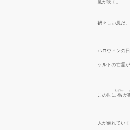
 風が吹く。

 禍々しい風だ。

 ハロウィンの日
 ケルトの亡霊
わざわい
 この世に
禍
が
 人が倒れていく
