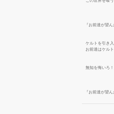
 この世界を喰う
『お前達が望ん
 ケルトを引き
 お前達はケル
 無知を悔いろ！

『お前達が望ん