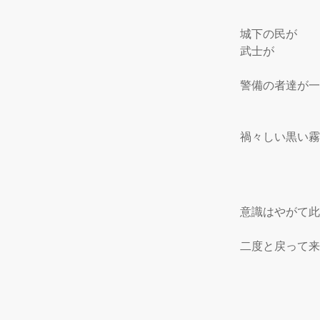
 城下の民が

 武士が

 警備の者達が一
 禍々しい黒い
 意識はやがて
 二度と戻って来