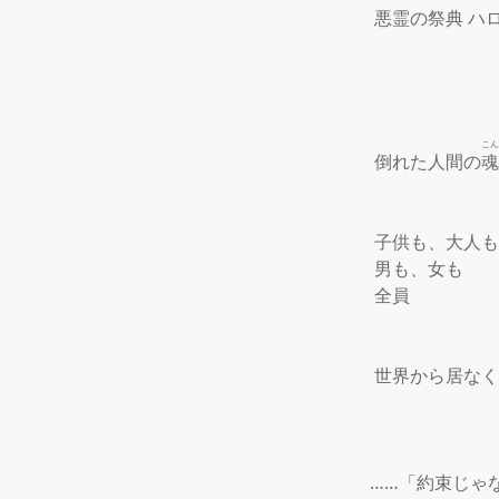
 悪霊の祭典 ハ
こん
 倒れた人間の
魂
 子供も、大人も
 男も、女も

 全員

 世界から居なく
……「約束じゃ