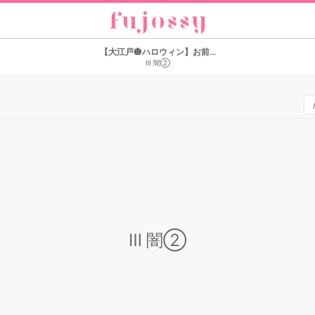
【大江戸🎃ハロウィン】お前...
Ⅲ 闇②
Ⅲ 闇②