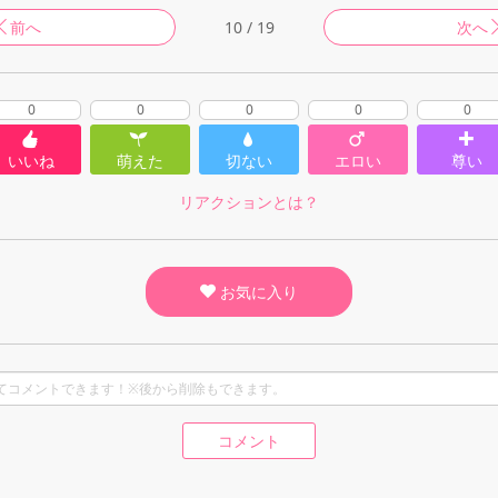
前へ
10 / 19
次へ
0
0
0
0
0
いいね
萌えた
切ない
エロい
尊い
リアクションとは？
お気に入り
コメント