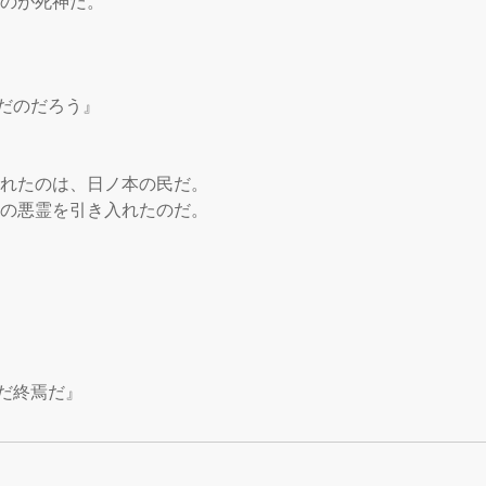
のが死神だ。

だのだろう』

入れたのは、日ノ本の民だ。

トの悪霊を引き入れたのだ。

だ終焉だ』
