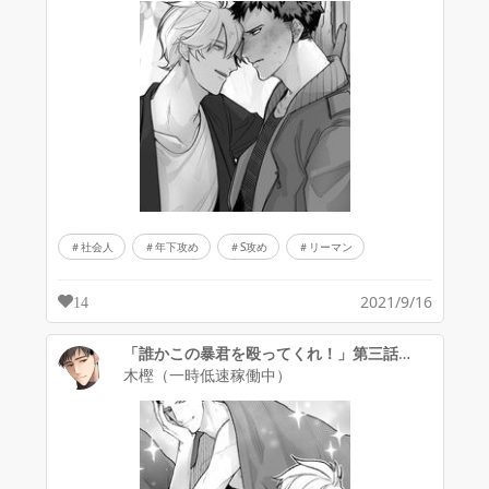
社会人
年下攻め
S攻め
リーマン
2021/9/16
14
「誰かこの暴君を殴ってくれ！」第三話・最終ページ挿絵
木樫（一時低速稼働中）