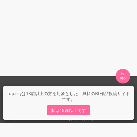
上に

fujossyについて
fujossyは18歳以上の方を対象とした、無料のBL作品投稿サイト
です。
運営会社
fujossy運営ブログ
私は18歳以上です
ヘルプ
お問い合わせ