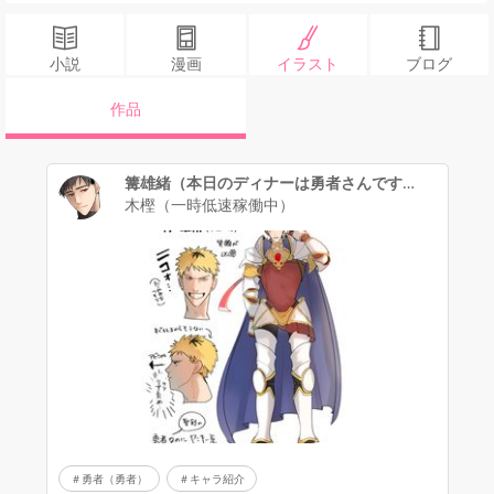
小説
漫画
イラスト
ブログ
作品
篝雄緒（本日のディナーは勇者さんです。）
木樫（一時低速稼働中）
勇者（勇者）
キャラ紹介