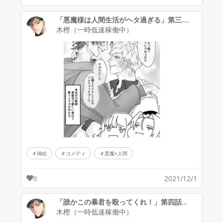
「悪魔様は人間生活がヘタ過ぎる」第三.五話の酔いどれ挿絵
木樫（一時低速稼働中）
挿絵
コメディ
悪魔×人間
2021/12/1
8
「誰かこの暴君を殴ってくれ！」第四話・Ｐ１９挿絵
木樫（一時低速稼働中）