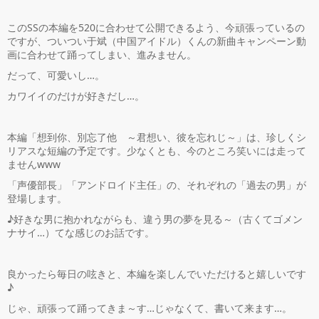
このSSの本編を520に合わせて公開できるよう、今頑張っているの
ですが、ついつい于斌（中国アイドル）くんの新曲キャンペーン動
画に合わせて踊ってしまい、進みません。
だって、可愛いし…。
カワイイのだけが好きだし…。
本編「想到你、別忘了他 ～君想い、彼を忘れじ～」は、珍しくシ
リアスな短編の予定です。少なくとも、今のところ笑いには走って
ませんwww
「声優部長」「アンドロイド主任」の、それぞれの「過去の男」が
登場します。
♪好きな男に抱かれながらも、違う男の夢を見る～（古くてゴメン
ナサイ…）てな感じのお話です。
良かったら毎日の呟きと、本編を楽しんでいただけると嬉しいです
♪
じゃ、頑張って踊ってきま～す…じゃなくて、書いて来ます…。