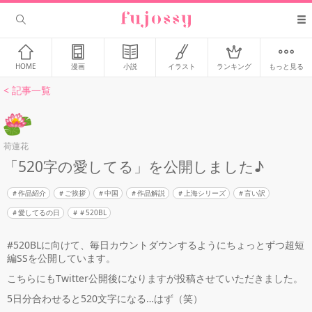
HOME
漫画
小説
イラスト
ランキング
もっと見る
< 記事一覧
荷蓮花
「520字の愛してる」を公開しました♪
作品紹介
ご挨拶
中国
作品解説
上海シリーズ
言い訳
愛してるの日
＃520BL
#520BLに向けて、毎日カウントダウンするようにちょっとずつ超短
編SSを公開しています。
こちらにもTwitter公開後になりますが投稿させていただきました。
5日分合わせると520文字になる…はず（笑）