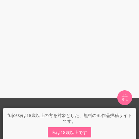
上に

fujossyについて
fujossyは18歳以上の方を対象とした、無料のBL作品投稿サイト
です。
運営会社
fujossy運営ブログ
私は18歳以上です