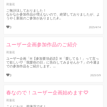
荷蓮花
ご無沙汰しておりました！
なかなか参加作品が増えないので、絶望しておりましたが、よ
うやく新規のご参加がありました♪
これまでファンだった皆さまはもちろん、これまで接触のなか
った書き手さんの作...
3
2025/4/14
ユーザー企画参加作品のご紹介
荷蓮花
ユーザー企画「※【参加要項必読】※「愛してる！」って言っ
て欲しい♡「我愛你の日」に告白してみませんか？」の今週ま
での参加作品をご紹介します。
3
2025/3/9
＊「それぞれの1日 （自称ロードスター...
春なので！ユーザー企画始めます♡
荷蓮花
こんにちは、荷蓮花です！