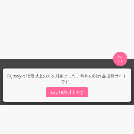
上に

fujossyについて
fujossyは18歳以上の方を対象とした、無料のBL作品投稿サイト
です。
運営会社
fujossy運営ブログ
私は18歳以上です
ヘルプ
お問い合わせ