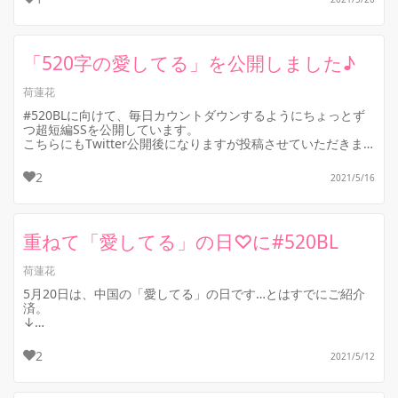
「520字の愛してる」を公開しました♪
荷蓮花
#520BLに向けて、毎日カウントダウンするようにちょっとず
つ超短編SSを公開しています。
こちらにもTwitter公開後になりますが投稿させていただきま
した。
5日分合わせると520文字に...
2
2021/5/16
重ねて「愛してる」の日♡に#520BL
荷蓮花
5月20日は、中国の「愛してる」の日です…とはすでにご紹介
済。
↓
https://fujossy.jp/notes/26882?
read_notification=true&amp;uui...
2
2021/5/12