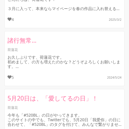
３月に入って、本来ならマイページを春の作品に入れ替えるは
ずなのですが、２月はずっと他のことに気を取られていて、ま
だ準備が出来ていません。
4
2025/3/2
代わりに…というわけ...
諸行無常…
荷蓮花
お久しぶりです、荷蓮花です。
初めまして、の方も増えたのかな？どうぞよろしくお願いしま
す。
さて、ここ数年「ユーザー企画」や「Twitter企画」で続けて
5
2024/5/24
きた「#520（愛してるの日）...
5月20日は、「愛してるの日」！
荷蓮花
今年も「#520BL」の日がやってきます。
このサイトの中でも、Twitterでも、5月20日「我爱你」の日に
合わせて、「#520BL」のタグを付けて、みんなで繋がりませ
んか？