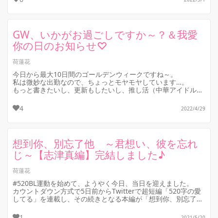
GW、いかがお過ごしですか～？＆我愛
你の日のお知らせ♡
荷蓮花
今日から最大10日間のゴールデンウィークですね～。
私は微妙な出勤なので、ちょっとモヤモヤしています…。
もっと書きたいし、更新もしたいし、推し活（中華アイドル）
もしたいのに～！
4
2022/4/29
こ...
想到你、別忘了他 ～君想い、彼を忘れ
じ～【志津真編】完結しました♪
荷蓮花
#520BL運動を始めて、ようやく今日、当日を迎えました。
カウントダウン方式で5日前からTwitterで超短編「520字の愛
してる」を連載し、その続きとなる本編が「想到你、別忘了
他」になりま...
1
2021/5/20