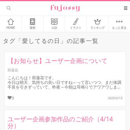
HOME
漫画
小説
イラスト
ランキング
もっと見る
タグ「愛してるの日」の記事一覧
【お知らせ】ユーザー企画について
荷蓮花
こんにちは！荷蓮花です。
今日は晴天、気持ちの良い日ですね～って言いつつ、まだ体調
不良を引きずっていて、昨夜～今朝は耳鳴りでアワアワしまし
た。やっぱり血圧が高かったです。ここしばらく、血圧に関...
3
2025/5/13
ユーザー企画参加作品のご紹介（4/14
分）