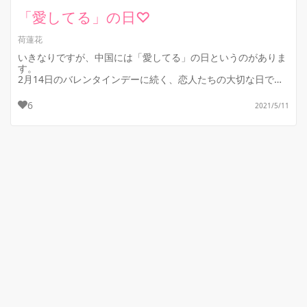
「愛してる」の日♡
荷蓮花
いきなりですが、中国には「愛してる」の日というのがありま
す。
2月14日のバレンタインデーに続く、恋人たちの大切な日で
す。
6
2021/5/11
私も気づいたらそんな日があるよ、と中国人に教えられたの
で、何...