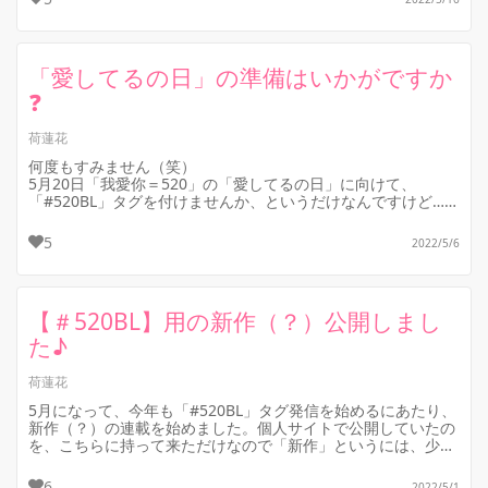
「愛してるの日」の準備はいかがですか
❓
荷蓮花
何度もすみません（笑）
5月20日「我愛你＝520」の「愛してるの日」に向けて、
「#520BL」タグを付けませんか、というだけなんですけど…。
今のところ、Twitterでの呼びかけにはちょ...
5
2022/5/6
【＃520BL】用の新作（？）公開しまし
た♪
荷蓮花
5月になって、今年も「#520BL」タグ発信を始めるにあたり、
新作（？）の連載を始めました。個人サイトで公開していたの
を、こちらに持って来ただけなので「新作」というには、少し
ズルい気もしますが…...
6
2022/5/1