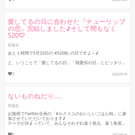
「愛してるの日」「我...
愛してるの日に合わせた『チューリップ
の恋』完結しました♪そして間もなく
520♡
荷蓮花
あと１時間で5月20日の #520BL の日ですよ～♪
と、いうことで「愛してるの日」「我愛你の日」にピッタリ
の、甘々ストーリーが完結しました。
ひたすら文維先生と煜瑾王子が幸せなだけ...
7
2022/5/19
ないものねだり…。
荷蓮花
お陰様でTwitter企画の「#ルクイユのおいしいごはんBL」に参
加させていただいております♪
テーマが決まっていて、みんなそれぞれ違う視点、違う角度か
ら書いた物を読み比べできる…そんな楽しい...
5
2022/5/16