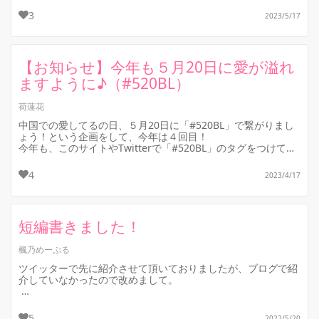
3
2023/5/17
「我爱...
【お知らせ】今年も５月20日に愛が溢れ
ますように♪（#520BL）
荷蓮花
中国での愛してるの日、５月20日に「#520BL」で繋がりまし
ょう！という企画をして、今年は４回目！
今年も、このサイトやTwitterで「#520BL」のタグをつけて下
さると嬉しいです。
...
4
2023/4/17
短編書きました！
楓乃めーぷる
ツイッターで先に紹介させて頂いておりましたが、ブログで紹
介していなかったので改めまして。
今回、荷蓮花様の5月20日の #520BL の日に参加させて頂きま
した！
5
2022/5/20