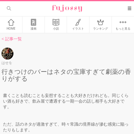
HOME
漫画
小説
イラスト
ランキング
もっと見る
< 記事一覧
はせを
行きつけのバーはネタの宝庫すぎて劇薬の香
りがする
書くことも読むことも妄想することも大好きだけれども。同じくら
い酒も好きで、飲み屋で遭遇する一期一会の話し相手も大好きで
す。
ただ、話のネタが過激すぎて、時々常識の境界線が滲む感覚に陥っ
たりもします。