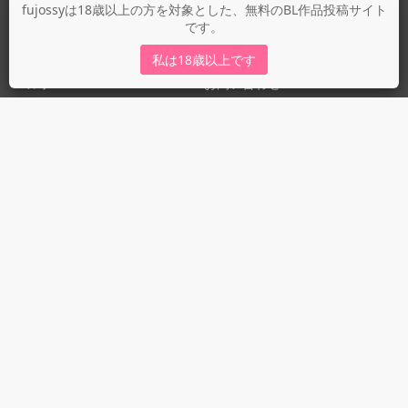
fujossyについて
fujossyは18歳以上の方を対象とした、無料のBL作品投稿サイト
です。
運営会社
fujossy運営ブログ
私は18歳以上です
ヘルプ
お問い合わせ
ガイドライン
ガイドライン（投稿者）
ガイドライン（出版社）
初めての方に／安心安全への取り組み
fujossyをより楽しむために
利用規約とプライバシー
利用規約
プライバシーポリシー