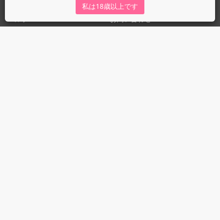
私は18歳以上です
ヘルプ
お問い合わせ
ガイドライン
ガイドライン（投稿者）
ガイドライン（出版社）
初めての方に／安心安全への取り組み
fujossyをより楽しむために
利用規約とプライバシー
利用規約
プライバシーポリシー