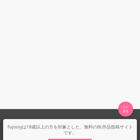
上に

fujossyについて
fujossyは18歳以上の方を対象とした、無料のBL作品投稿サイト
です。
運営会社
fujossy運営ブログ