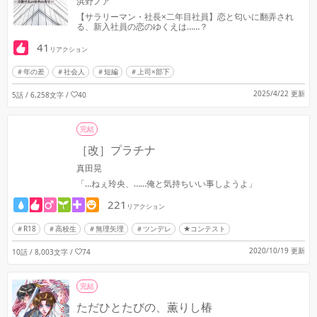
浜野ノア
【サラリーマン・社長×二年目社員】恋と匂いに翻弄され
る、新入社員の恋のゆくえは……？
41
リアクション
年の差
社会人
短編
上司×部下
2025/4/22 更新
5話 / 6,258文字
/
40
完結
［改］プラチナ
真田晃
「…ねぇ玲央、……俺と気持ちいい事しようよ」
221
リアクション
R18
高校生
無理矢理
ツンデレ
★コンテスト
2020/10/19 更新
10話 / 8,003文字
/
74
完結
ただひとたびの、薫りし椿