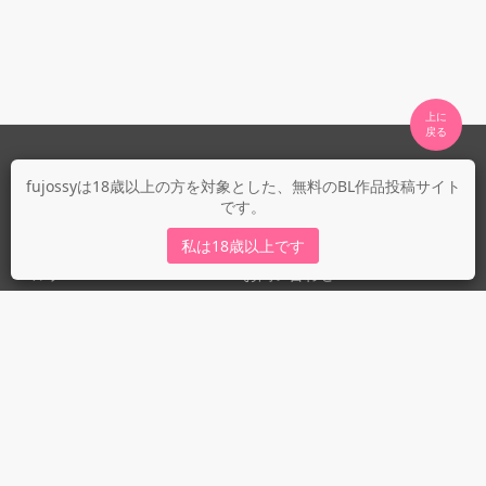
上に

fujossyについて
fujossyは18歳以上の方を対象とした、無料のBL作品投稿サイト
です。
運営会社
fujossy運営ブログ
私は18歳以上です
ヘルプ
お問い合わせ
ガイドライン
ガイドライン（投稿者）
ガイドライン（出版社）