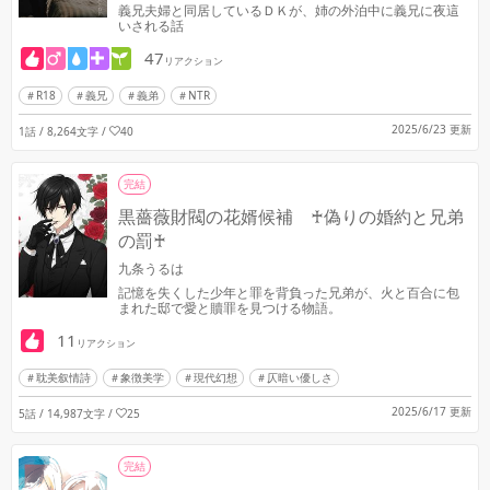
義兄夫婦と同居しているＤＫが、姉の外泊中に義兄に夜這
いされる話
47
リアクション
R18
義兄
義弟
NTR
2025/6/23 更新
1話 / 8,264文字
/
40
完結
黒薔薇財閥の花婿候補 ♰偽りの婚約と兄弟
の罰♰
九条うるは
記憶を失くした少年と罪を背負った兄弟が、火と百合に包
まれた邸で愛と贖罪を見つける物語。
11
リアクション
耽美叙情詩
象徴美学
現代幻想
仄暗い優しさ
2025/6/17 更新
5話 / 14,987文字
/
25
完結