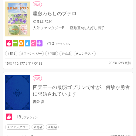
完結
座敷わらしのプテロ
ゆまは なお
人外ファンタジーBL 座敷童×お人好し男子
710
リアクション
R18
ファンタジー
和風
短編
★コンテスト
2023/12/3 更新
15話 / 10,177文字
/
188
完結
四天王一の最弱ゴブリンですが、何故か勇者
に求婚されています
書鈴 夏
18
リアクション
ファンタジー
勇者
短編