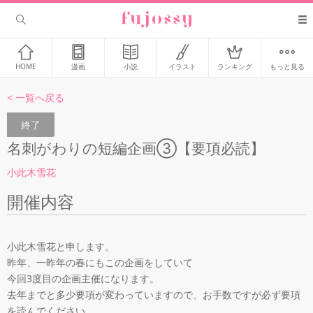
HOME
漫画
小説
イラスト
ランキング
もっと見る
< 一覧へ戻る
終了
名刺がわりの短編企画③【要項必読】
小此木雪花
開催内容
小此木雪花と申します。

昨年、一昨年の春にもこの企画をしていて

今回3度目の企画主催になります。

去年までと多少要項が変わっていますので、お手数ですが必ず要項
を読んでください。
