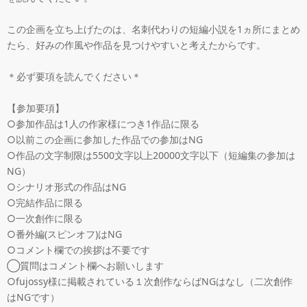
この企画を立ち上げたのは、名刺代わりの短編小説を1ヵ所にまとめ
たら、好みの作風や作品を見つけやすいと考えたからです。

＊必ず要項を読んでください＊

【参加要項】

○参加作品は1人の作家様につき1作品に限る

○以前この企画に参加した作品での参加はNG

○作品の文字制限は5500文字以上20000文字以下（短編集の参加は
NG）

○シナリオ形式の作品はNG

○完結作品に限る

○一次創作に限る

○番外編(スピンオフ)はNG

○コメント欄での挨拶は不要です

◯質問はコメント欄へお願いします

○fujossy様に掲載されている１次創作ならばNGはなし（二次創作
はNGです）
