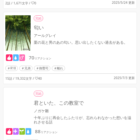
2025/5/24 更新
2話 / 1,671文字
/
0
完結
匂い
アールグレイ
栗の花と男のあの匂い。思い出したくない過去がある。
70
リアクション
R18
兄弟
御曹司
離れ
2025/7/3 更新
15話 / 19,332文字
/
40
完結
君といた、この教室で
ノガケ雛
十年ぶりに再会したふたりが、忘れられなかった想いを溢
れさせる話
88
リアクション