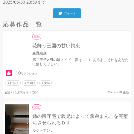
2025/06/30 23:59まで
ツイート
応募作品一覧
完結
花舞う王国の甘い拘束
森野結森
第二王子✕男の娘メイド。愛はここにあるよ。それをあなた
に信じてほしい。
10
リアクション
社会人
外国人
女装
2025/6/28 更新
6話 / 19,873文字
/
20
完結
姉の留守宅で義兄によって義弟まんこを完堕
ちさせられるＤＫ
ルシーアンナ