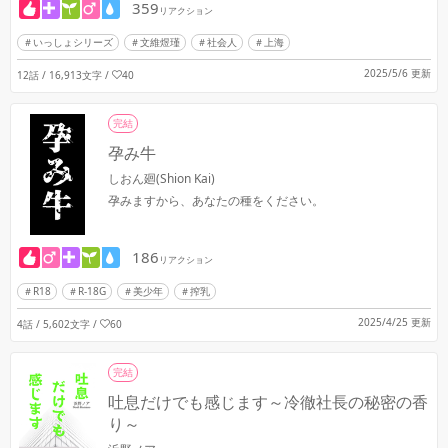
359
リアクション
いっしょシリーズ
文維煜瑾
社会人
上海
2025/5/6 更新
12話 / 16,913文字
/
40
完結
孕み牛
しおん廻(Shion Kai)
孕みますから、あなたの種をください。
186
リアクション
R18
R-18G
美少年
搾乳
2025/4/25 更新
4話 / 5,602文字
/
60
完結
吐息だけでも感じます～冷徹社長の秘密の香
り～