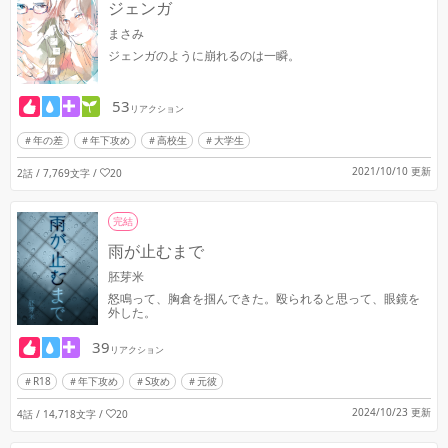
ジェンガ
まさみ
ジェンガのように崩れるのは一瞬。
53
リアクション
年の差
年下攻め
高校生
大学生
2021/10/10 更新
2話 / 7,769文字
/
20
完結
雨が止むまで
胚芽米
怒鳴って、胸倉を掴んできた。殴られると思って、眼鏡を
外した。
39
リアクション
R18
年下攻め
S攻め
元彼
2024/10/23 更新
4話 / 14,718文字
/
20