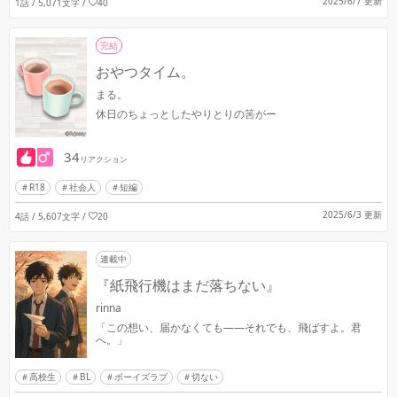
2025/6/7 更新
1話 / 5,071文字
/
40
完結
おやつタイム。
まる。
休日のちょっとしたやりとりの筈がー
34
リアクション
R18
社会人
短編
2025/6/3 更新
4話 / 5,607文字
/
20
連載中
『紙飛行機はまだ落ちない』
rinna
「この想い、届かなくても――それでも、飛ばすよ。君
へ。」
高校生
BL
ボーイズラブ
切ない