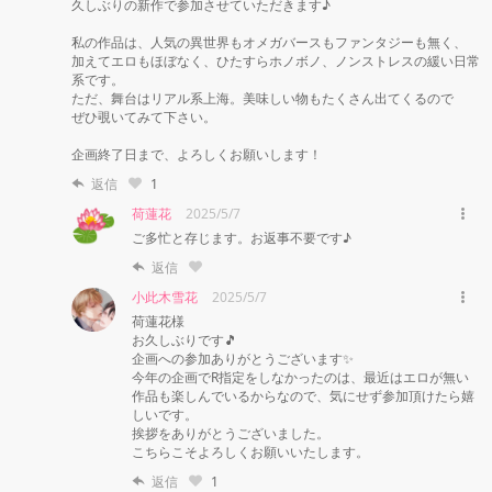
久しぶりの新作で参加させていただきます♪

私の作品は、人気の異世界もオメガバースもファンタジーも無く、

加えてエロもほぼなく、ひたすらホノボノ、ノンストレスの緩い日常
系です。

ただ、舞台はリアル系上海。美味しい物もたくさん出てくるので

ぜひ覗いてみて下さい。

企画終了日まで、よろしくお願いします！
返信
1
荷蓮花
2025/5/7
ご多忙と存じます。お返事不要です♪
返信
小此木雪花
2025/5/7
荷蓮花様

お久しぶりです🎵

企画への参加ありがとうございます✨️

今年の企画でR指定をしなかったのは、最近はエロが無い
作品も楽しんでいるからなので、気にせず参加頂けたら嬉
しいです。

挨拶をありがとうございました。　

こちらこそよろしくお願いいたします。
返信
1