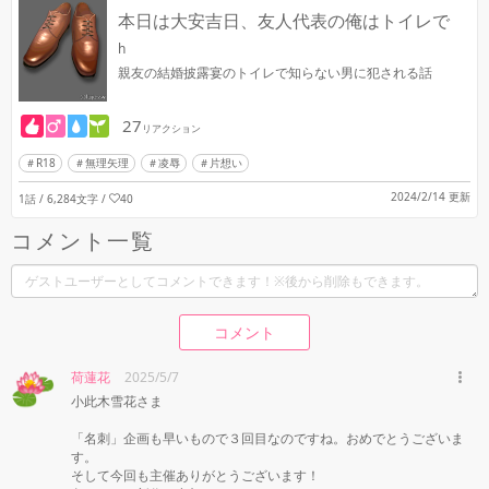
本日は大安吉日、友人代表の俺はトイレで
h
親友の結婚披露宴のトイレで知らない男に犯される話
27
リアクション
R18
無理矢理
凌辱
片想い
2024/2/14 更新
1話 / 6,284文字
/
40
コメント一覧
コメント
荷蓮花
2025/5/7
小此木雪花さま

「名刺」企画も早いもので３回目なのですね。おめでとうございま
す。

そして今回も主催ありがとうございます！
