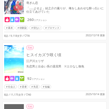
蕚ぎん恋
「……よせよ」結之介の薫りが、俺をしあわせな酔っ払いに
仕立てあげていた
260
リアクション
幕末
幼馴染
切ない
ブロマンス
2022/12/18 更新
8話 / 9,118文字
/
78
完結
ヒスイカズラ咲く頃
江戸川エリザ
失恋男と出会い系の退屈男 ※エロなし御免
92
リアクション
社会人
若者
失恋
短編
2025/10/14 更新
8話 / 11,175文字
/
40
完結