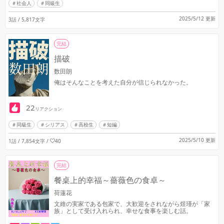
社会人
同級生
2025/5/12 更新
3話 / 5,817文字
完結
描破
数田朗
俺はそんなことを考えた自分が信じられなかった。
22
リアクション
同級生
シリアス
高校生
短編
2025/5/10 更新
1話 / 7,854文字
/
40
完結
餐桌上的幸福～薔薇色の食卓～
荷蓮花
文維の実家である包家で、大歓迎をされながら煜瑾が「家
族」として受け入れられ、幸せな食事を楽しむ話。