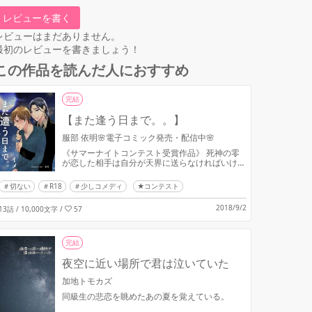
レビューを書く
レビューはまだありません。
最初のレビューを書きましょう！
この作品を読んだ人におすすめ
完結
【また逢う日まで。。】
服部 依明🌸電子コミック発売・配信中🌸
《サマーナイトコンテスト受賞作品》 死神の零
が恋した相手は自分が天界に送らなければいけな
い人間だった
切ない
R18
少しコメディ
★コンテスト
2018/9/2
13話 / 10,000文字
/
57
完結
夜空に近い場所で君は泣いていた
加地トモカズ
同級生の悲恋を眺めたあの夏を覚えている。