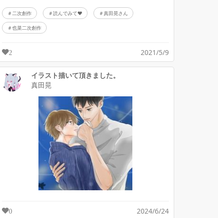
二次創作
読んでみて♥
真田晃さん
也菜二次創作
2021/5/9
2
イラスト描いて頂きました。
真田晃
2024/6/24
0