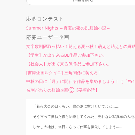
応募コンテスト
Summer Nights ～真夏の夜のBL短編小説～
応募ユーザー企画
文字数制限取っ払い！萌える夏～秋！萌えと萌えとの縁結
【学生】が出て来るBL作品ご参加下さい。
【社会人】が出て来るBL作品ご参加下さい。
[書庫企画ルクイユ] 三角関係に萌えろ！
中秋の日に「月」に関わる作品を集めましょう！（「#910_
名刺がわりの短編企画③【要項必読】
「花火大会の日くらい、僕の為に空けといてよね……」

そう言って拗ねた僕と約束してくれた、売れない写真家の大地。
しかし大地は、当日になって仕事を優先してしまう……
