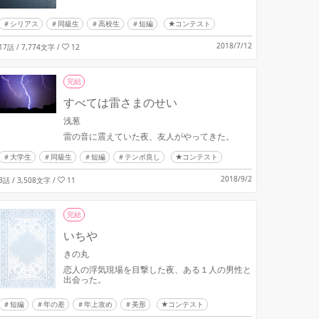
シリアス
同級生
高校生
短編
★コンテスト
2018/7/12
17話 / 7,774文字
/
12
完結
すべては雷さまのせい
浅葱
雷の音に震えていた夜、友人がやってきた。
大学生
同級生
短編
テンポ良し
★コンテスト
2018/9/2
3話 / 3,508文字
/
11
完結
いちや
きの丸
恋人の浮気現場を目撃した夜、ある１人の男性と
出会った。
短編
年の差
年上攻め
美形
★コンテスト