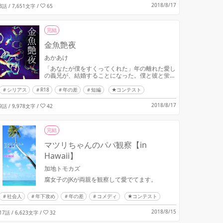
2018/8/17
3話 / 7,651文字
/
65
完結
金魚艶夜
あかあけ
「あなたが僕をすくってくれた」年の離れた愛し
の義兄が、結婚することになった。僕と彼と蛍の
夏。
シリアス
R18
年の差
短編
★コンテスト
2018/8/17
9話 / 9,978文字
/
42
完結
マツリちゃんのパパ観察【in
Hawaii】
加地トモカズ
腐女子のJKが両親を観察して愛でてます。
社会人
年下攻め
年の差
コメディ
★コンテスト
2018/8/15
17話 / 6,623文字
/
32