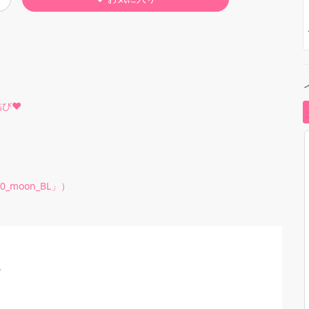
び♥️
moon_BL」）

