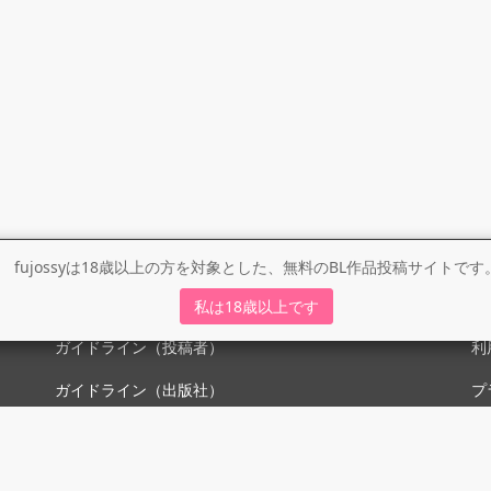
fujossyは18歳以上の方を対象とした、無料のBL作品投稿サイトです
ガイドライン
利
私は18歳以上です
ガイドライン（投稿者）
利
ガイドライン（出版社）
プ
初めての方に／安心安全への取り組み
fujossyをより楽しむために