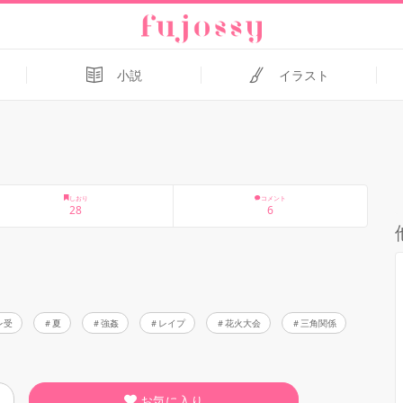
小説
イラスト
しおり
コメント
28
6
レ受
夏
強姦
レイプ
花火大会
三角関係
お気に入り