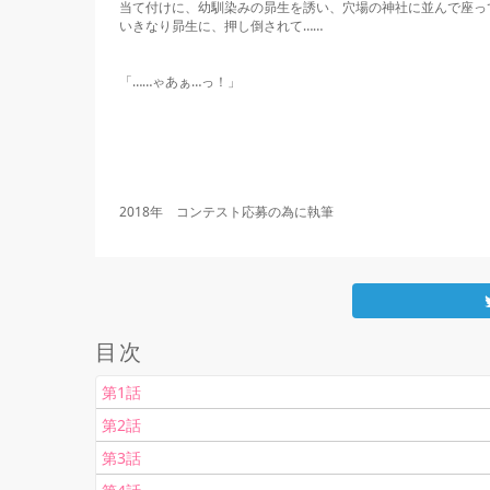
当て付けに、幼馴染みの昴生を誘い、穴場の神社に並んで座って
いきなり昴生に、押し倒されて……

「……ゃあぁ…っ！」

2018年　コンテスト応募の為に執筆
目次
第1話
第2話
第3話