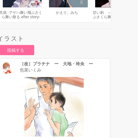
爪痕 -アゲハ舞い飛ぶさく
かえり、みち
甘い刺 ～アゲハ舞い飛
ら舞い散る after story-
ぶさくら舞い散る 若葉
短編集～
イラスト
投稿する
［改］プラチナ ー 大地・玲央 ー
也菜いくみ