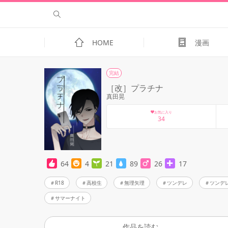
HOME
漫画
完結
［改］プラチナ
真田晃
お気に入り
34
64
4
21
89
26
17
R18
高校生
無理矢理
ツンデレ
ツンデ
サマーナイト
作品を読む