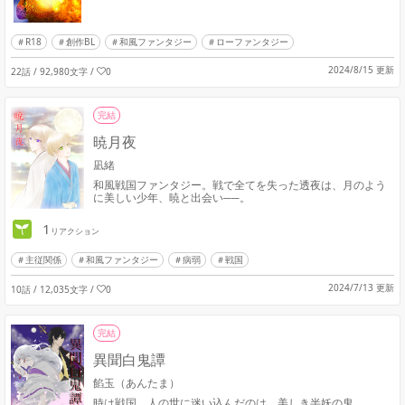
R18
創作BL
和風ファンタジー
ローファンタジー
2024/8/15 更新
22話 / 92,980文字
/
0
完結
暁月夜
凪緒
和風戦国ファンタジー。戦で全てを失った透夜は、月のよう
に美しい少年、暁と出会い──。
1
リアクション
主従関係
和風ファンタジー
病弱
戦国
2024/7/13 更新
10話 / 12,035文字
/
0
完結
異聞白鬼譚
餡玉（あんたま）
時は戦国。人の世に迷い込んだのは、美しき半妖の鬼。