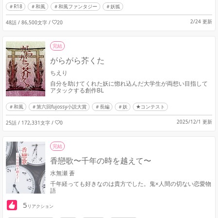
R18
和風
和風ファンタジー
妖狐
2/24 更新
48話 / 86,500文字
/
20
完結
がらがら芥くた
ちえり
自分を助けてくれた妖に惚れ込んだ大学生が両想い目指して
アタックする創作BL
和風
第六回fujossy小説大賞
長編
妖
★コンテスト
2025/12/1 更新
25話 / 172,331文字
/
0
完結
香戀歌〜千年の時を越えて〜
水無瀬 蒼
千年経っても好きなのは貴方でした。鬼×人間の切ない恋愛物
語
5
リアクション