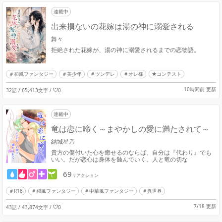
連載中
出来損ないの花嫁は湯の神に溺愛される
舞々
拒絶された花嫁が、湯の神に溺愛されるまでの恋物語。
和風ファンタジー
美少年
ツンデレ
オレ様
★コンテスト
10時間前 更新
32話 / 65,413文字
/
0
連載中
竜は恋に啼く～まやかしの愛に満たされて～
結城星乃
貴方の傷付いた心を癒せるのならば、自分は『代わり』でも
いい。だが恋心は身体を蝕んでいく。人と竜の切な
69
リアクション
R18
和風ファンタジー
中華風ファンタジー
異世界
7/18 更新
43話 / 43,874文字
/
0