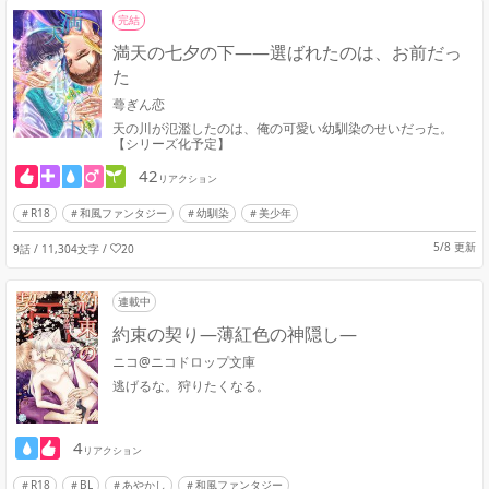
完結
満天の七夕の下――選ばれたのは、お前だっ
た
蕚ぎん恋
天の川が氾濫したのは、俺の可愛い幼馴染のせいだった。
【シリーズ化予定】
42
リアクション
R18
和風ファンタジー
幼馴染
美少年
5/8 更新
9話 / 11,304文字
/
20
連載中
約束の契り―薄紅色の神隠し―
ニコ@ニコドロップ文庫
逃げるな。狩りたくなる。
4
リアクション
R18
BL
あやかし
和風ファンタジー