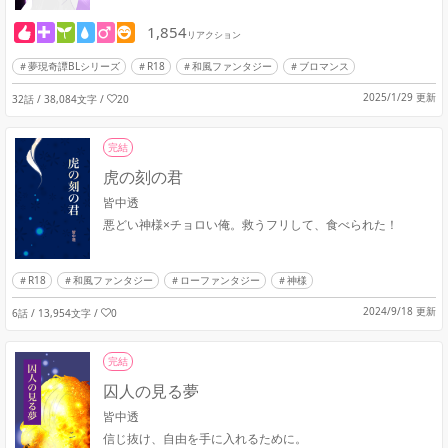
1,854
リアクション
夢現奇譚BLシリーズ
R18
和風ファンタジー
ブロマンス
2025/1/29 更新
32話 / 38,084文字
/
20
完結
虎の刻の君
皆中透
悪どい神様×チョロい俺。救うフリして、食べられた！
R18
和風ファンタジー
ローファンタジー
神様
2024/9/18 更新
6話 / 13,954文字
/
0
完結
囚人の見る夢
皆中透
信じ抜け、自由を手に入れるために。