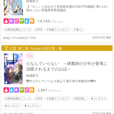
結城星乃
【『心～』と合わせて全投稿先累計550万PV感謝】竜×人の、
焦れったい和風異世界恋物語。
14,145
リアクション
夢現奇譚BLシリーズ
R18
和風ファンタジー
竜×人
2024/2/20 更新
409話 / 571,644文字
/
20
大賞 第二回 fujossy小説大賞・春
完結
心なんていらない ～縛魔師の少年が蒼竜に
溺愛されるまでのお話～
結城星乃
🐉🌸エクレアノベルス様より電子単行本配信中🐉🌸
2,461
リアクション
夢現奇譚BLシリーズ
R18
和風ファンタジー
両片想い
★コンテスト
★コンテスト
★コンテスト
2024/1/20 更新
7話 / 18,471文字
/
120