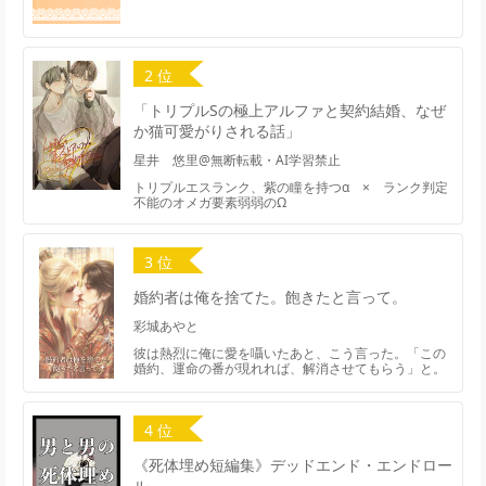
2 位
「トリプルSの極上アルファと契約結婚、なぜ
か猫可愛がりされる話」
星井 悠里@無断転載・AI学習禁止
トリプルエスランク、紫の瞳を持つα × ランク判定
不能のオメガ要素弱弱のΩ
3 位
婚約者は俺を捨てた。飽きたと言って。
彩城あやと
彼は熱烈に俺に愛を囁いたあと、こう言った。「この
婚約、運命の番が現れれば、解消させてもらう」と。
4 位
《死体埋め短編集》デッドエンド・エンドロー
ル