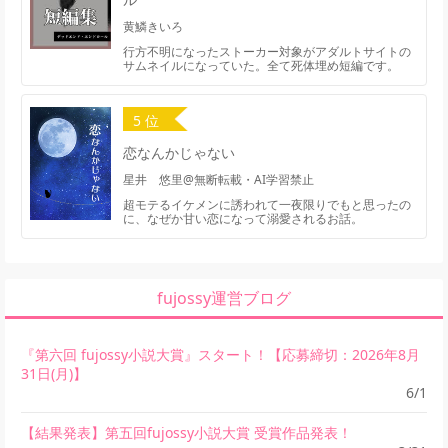
黄鱗きいろ
行方不明になったストーカー対象がアダルトサイトの
サムネイルになっていた。全て死体埋め短編です。
5 位
恋なんかじゃない
星井 悠里@無断転載・AI学習禁止
超モテるイケメンに誘われて一夜限りでもと思ったの
に、なぜか甘い恋になって溺愛されるお話。
fujossy運営ブログ
『第六回 fujossy小説大賞』スタート！【応募締切：2026年8月
31日(月)】
6/1
【結果発表】第五回fujossy小説大賞 受賞作品発表！