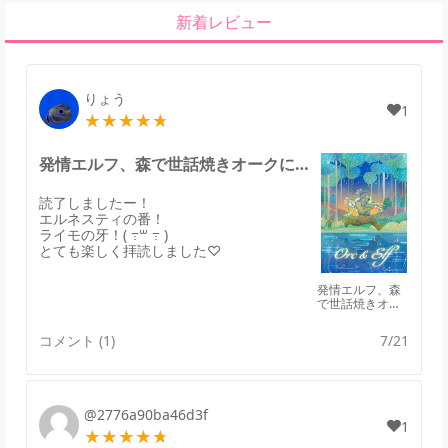
新着レビュー
りょう
1
発情エルフ、森で世話焼きオークに拾われる。のレビュー
読了しましたー！
エルネスティの番！
ライモの牙！( ߹꒳ ߹ )
とても楽しく拝読しました♡
発情エルフ、森
で世話焼きオー
クに拾われる。
コメント (1)
7/21
@2776a90ba46d3f
1