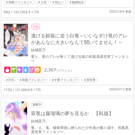
和風ファンタジー
人外
切ない
輪廻転生
2025/10/6 更新
99話 / 132,728文字
/
0
完結
逃げる銀狐に追う白竜～いいなずけ竜のアレ
があんなに大きいなんて聞いてません！～
結城星乃
竜と、竜のアレが怖くて逃げる狐の和風系異世界ファンタジ
ー
2,307
リアクション
R18
和風ファンタジー
中華ファンタジー
異世界
2025/5/13 更新
117話 / 121,668文字
/
0
連載中
双竜は藤瑠璃の夢を見るか 【BL版】
結城星乃
竜、人、鬼。補食関係に縛られた少年達が織り成す、和風系
異世界ファンタジー。