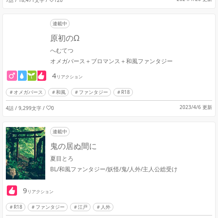
連載中
原初のΩ
へむてつ
オメガバース＋ブロマンス＋和風ファンタジー
4
リアクション
オメガバース
和風
ファンタジー
R18
2023/4/6 更新
4話 / 9,299文字
/
0
連載中
鬼の居ぬ間に
夏目とろ
BL/和風ファンタジー/妖怪/鬼/人外/主人公総受け
9
リアクション
R18
ファンタジー
江戸
人外