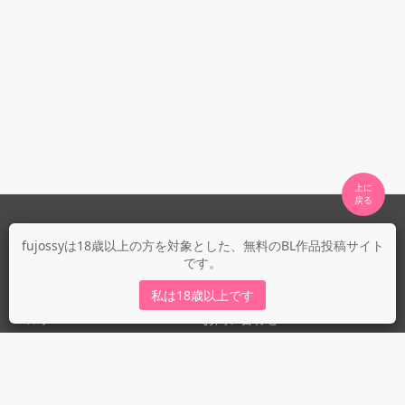
上に

fujossyについて
fujossyは18歳以上の方を対象とした、無料のBL作品投稿サイト
です。
運営会社
fujossy運営ブログ
私は18歳以上です
ヘルプ
お問い合わせ