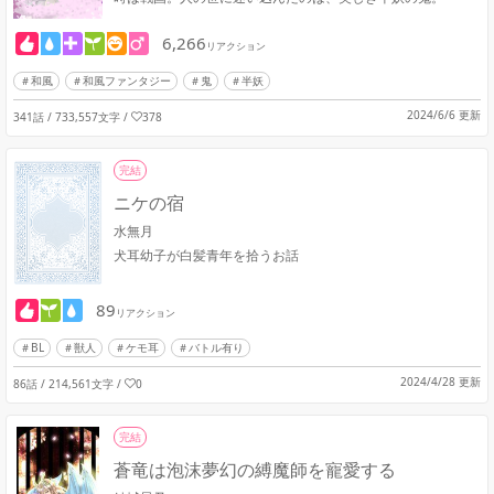
6,266
リアクション
和風
和風ファンタジー
鬼
半妖
2024/6/6 更新
341話 / 733,557文字
/
378
完結
ニケの宿
水無月
犬耳幼子が白髪青年を拾うお話
89
リアクション
BL
獣人
ケモ耳
バトル有り
2024/4/28 更新
86話 / 214,561文字
/
0
完結
蒼竜は泡沫夢幻の縛魔師を寵愛する