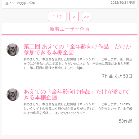
2022/10/21 更新
5話 / 5,579文字
/
40
1 / 2
>
>>
新着ユーザー企画
第二回 あえての「全年齢向け作品」だけが
参加できる本棚企画
初めまして。本企画を立案した松剣楼（マッケンロー）と申します。第一回企
画では54作品ものご参加をいただいたことから、本企画に需要があると判断
し、第二回目の開催と相成りました。fujo...
7作品 あと53日
あえての「全年齢向け作品」だけが参加で
きる本棚企画
初めまして。本企画を立案した松剣楼（マッケンロー）と申します。fujossy
というサイトの性質上R-18作品が集まりがちですが、だからといって、全年齢
向けの作品を投稿してはいけないというルー...
53作品