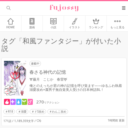
HOME
漫画
小説
イラスト
ランキング
もっと見る
タグ「和風ファンタジー」が付いた小
説
連載中
春さる神代の記憶
🫎藤月 こじか 春雷🦌
俺とのえっちが君の神の記憶を呼び覚ます――ゆるふわ執着
溺愛攻め×腐男子無自覚美人受けの日本神話BL！
270
リアクション
R18
溺愛
ドS攻め
わんこ攻め
1時間前 更新
171話 / 1,189,359文字
/
0