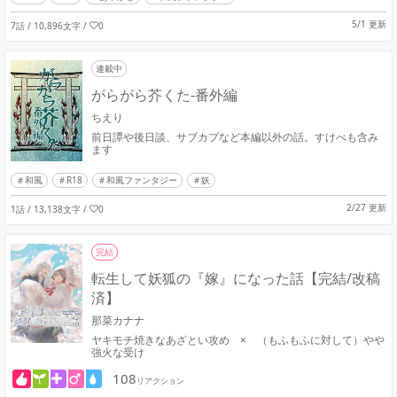
5/1 更新
7話 / 10,896文字
/
0
連載中
がらがら芥くた-番外編
ちえり
前日譚や後日談、サブカプなど本編以外の話。すけべも含み
ます
和風
R18
和風ファンタジー
妖
2/27 更新
1話 / 13,138文字
/
0
完結
転生して妖狐の『嫁』になった話【完結/改稿
済】
那菜カナナ
ヤキモチ焼きなあざとい攻め × （もふもふに対して）やや
強火な受け
108
リアクション