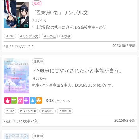
完結
「聖執事-壱」サンプル文
ふじきり
年上幼馴染の執事に迫られる高校生主人の話
R18
サンプル文
年の差
執事
2023/10/2 更新
1話 / 1,693文字
/
0
連載中
ドS執事に甘やかされたいと本能が言う。
月乃朔夜
執事×クソ生意気な主人。DOM/SUBのお話です。
303
リアクション
R18
Dom/Sub
大学生
年の差
2022/8/2 更新
22話 / 16,123文字
/
0
連載中