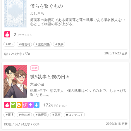
僕らを繋ぐもの
よしきち
筒美家の御曹司である筒美蓮と蓮の執事である瀬名雅人を中
心として物語の幕が上がる。
2
リアクション
R18
御曹司
主従関係
執事
2020/11/23 更新
1話 / 247文字
/
0
完結
微S執事と僕の日々
大波小波
執事×年下生意気主人 僕の執事はベッドの上で、ちょっぴり
Sになる……。
172
リアクション
R18
年の差
御曹司
執事
★コンテスト
2020/3/18 更新
193話 / 56,174文字
/
34