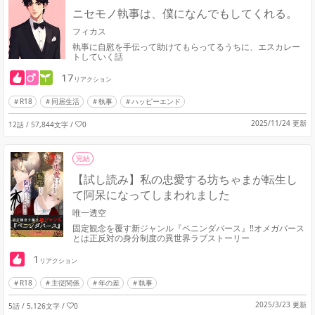
ニセモノ執事は、僕になんでもしてくれる。
フィカス
執事に自慰を手伝って助けてもらってるうちに、エスカレー
トしていく話
17
リアクション
R18
同居生活
執事
ハッピーエンド
2025/11/24 更新
12話 / 57,844文字
/
0
完結
【試し読み】私の忠愛する坊ちゃまが転生し
て阿呆になってしまわれました
唯一透空
固定観念を覆す新ジャンル『ペニンダバース』‼オメガバース
とは正反対の身分制度の異世界ラブストーリー
1
リアクション
R18
主従関係
年の差
執事
2025/3/23 更新
5話 / 5,126文字
/
0