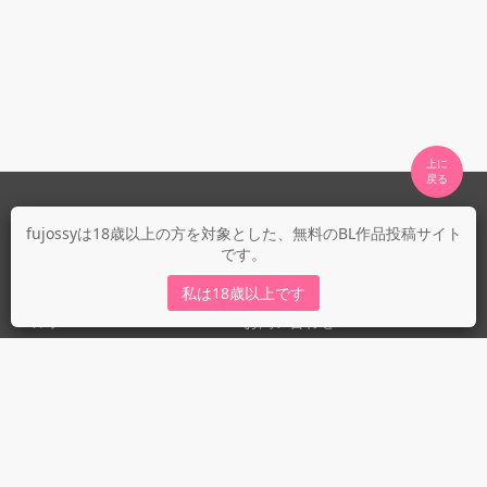
上に

fujossyについて
fujossyは18歳以上の方を対象とした、無料のBL作品投稿サイト
です。
運営会社
fujossy運営ブログ
私は18歳以上です
ヘルプ
お問い合わせ
ガイドライン