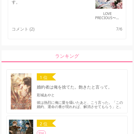
す。
LOVE
PRECIOUS〜ラ
ブ プレシャス
コメント (2)
7/6
ランキング
1 位
婚約者は俺を捨てた。飽きたと言って。
彩城あやと
彼は熱烈に俺に愛を囁いたあと、こう言った。「この
婚約、運命の番が現れれば、解消させてもらう」と。
2 位
完結