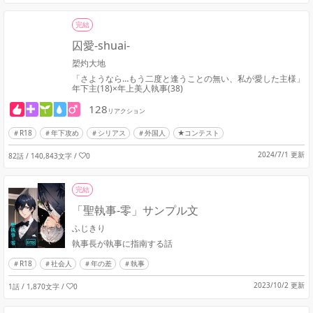
完結
囚愛-shuai-
槊灼大地
「さようなら…もう二度と逢うことの無い、私が愛した主様」
年下主(18)×年上美人執事(38)
128
リアクション
R18
年下攻め
シリアス
外国人
★コンテスト
2024/7/1 更新
82話 / 140,843文字
/
0
完結
「聖執事-零」サンプル文
ふじきり
執事長が執事に指南する話
R18
社会人
年の差
執事
2023/10/2 更新
1話 / 1,870文字
/
0