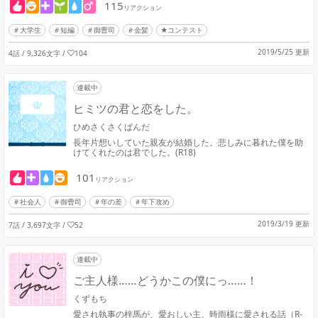
115
リアクション
大学生
短編
御曹司
金髪
★コンテスト
2019/5/25 更新
4話 / 9,326文字
/
104
連載中
ヒミツの君と恋をした。
ひめさくさくぱんだ
長年片想いしていた親友が結婚した。悲しみに暮れた僕を助
けてくれたのは君でした。(R18)
101
リアクション
社会人
御曹司
年の差
年下攻め
2019/3/19 更新
7話 / 3,697文字
/
52
連載中
ご主人様……どうかこの僕にっ……！
くずもち
愛され執事の梓馬が、愛おしい主、時雨様に愛される話（R-