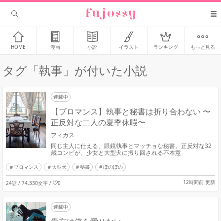
HOME
漫画
小説
イラスト
ランキング
もっと見る
タグ「執事」が付いた小説
連載中
【ブロマンス】執事と秘書は折り合わない 〜
正反対な二人の夏季休暇〜
フィカス
同じ主人に仕える、眼鏡執事とマッチョな秘書。正反対な32
歳コンビが、少女と大型犬に振り回される不本意
ブロマンス
大型犬
秘書
ほのぼの
12時間前 更新
24話 / 74,330文字
/
0
連載中