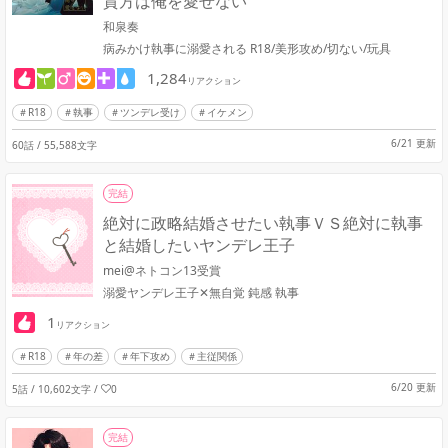
貴方は俺を愛せない
和泉奏
病みかけ執事に溺愛される R18/美形攻め/切ない/玩具
1,284
リアクション
R18
執事
ツンデレ受け
イケメン
6/21 更新
60話 / 55,588文字
完結
絶対に政略結婚させたい執事ＶＳ絶対に執事
と結婚したいヤンデレ王子
mei@ネトコン13受賞
溺愛ヤンデレ王子✕無自覚 鈍感 執事
1
リアクション
R18
年の差
年下攻め
主従関係
6/20 更新
5話 / 10,602文字
/
0
完結