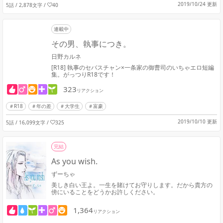
2019/10/24 更新
5話 / 2,878文字
/
40
連載中
その男、執事につき。
日野カルネ
[R18] 執事のセバスチャン×一条家の御曹司のいちゃエロ短編
集。がっつりR18です！
323
リアクション
R18
年の差
大学生
富豪
2019/10/10 更新
5話 / 16,099文字
/
325
完結
As you wish.
ずーちゃ
美しき白い王よ。一生を賭けてお守りします。だから貴方の
傍にいることをどうかお許しください。
1,364
リアクション