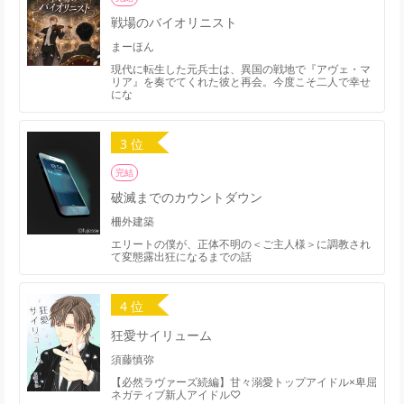
戦場のバイオリニスト
まーほん
現代に転生した元兵士は、異国の戦地で『アヴェ・マ
リア』を奏でてくれた彼と再会。今度こそ二人で幸せ
にな
3 位
完結
破滅までのカウントダウン
柵外建築
エリートの僕が、正体不明の＜ご主人様＞に調教され
て変態露出狂になるまでの話
4 位
狂愛サイリューム
須藤慎弥
【必然ラヴァーズ続編】甘々溺愛トップアイドル×卑屈
ネガティブ新人アイドル♡