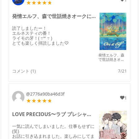
発情エルフ、森で世話焼きオークに拾われる。のレビュー
読了しましたー！
エルネスティの番！
ライモの牙！( ߹꒳ ߹ )
とても楽しく拝読しました♡
発情エルフ、森
で世話焼きオー
クに拾われる。
コメント (1)
7/21
@2776a90ba46d3f
1
LOVE PRECIOUS〜ラブ プレシャスのレビュー
一気に読んでしまいました。仕事もせずに
(笑)
お話に引き込まれました。楽しみにしてま