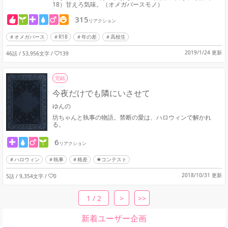
18）甘えろ気味。（オメガバースモノ）
315
リアクション
オメガバース
R18
年の差
高校生
2019/1/24 更新
46話 / 53,956文字
/
139
完結
今夜だけでも隣にいさせて
ゆんの
坊ちゃんと執事の物語。禁断の愛は、ハロウィンで解かれ
る。
6
リアクション
ハロウィン
執事
格差
★コンテスト
2018/10/31 更新
5話 / 9,354文字
/
0
1 / 2
>
>>
新着ユーザー企画