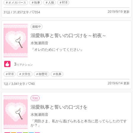
オメガバース
執事
人狼
R18
2019/9/19 更新
31話 / 31,857文字
/
354
連載中
溺愛執事と誓いの口づけを～初夜～
水無瀬雨音
『オレのためにイッてください』
3
リアクション
R18
大学生
御曹司
執事
2019/6/14 更新
1話 / 3,041文字
/
40
完結
溺愛執事と誓いの口づけを
水無瀬雨音
「周防さま、私から逃げられると本当に思ってらしたのです
か？」