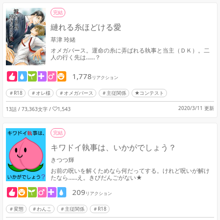
完結
縺れる糸ほどける愛
草津 玲緒
オメガバース。運命の糸に弄ばれる執事と当主（ＤＫ）。二
人の行く先は……？
1,778
リアクション
R18
オレ様
オメガバース
主従関係
★コンテスト
2020/3/11 更新
13話 / 73,363文字
/
1,543
完結
キワドイ執事は、いかがでしょう？
きつつ輝
お前の呪いを解くためなら何だってする。けれど呪いが解け
たなら……え。きびだんごがない★
209
リアクション
変態
わんこ
主従関係
R18