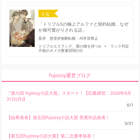
5 位
「トリプルSの極上アルファと契約結婚、なぜ
か猫可愛がりされる話」
星井 悠里@無断転載・AI学習禁止
トリプルエスランク、紫の瞳を持つα × ランク判定
不能のオメガ要素弱弱のΩ
fujossy運営ブログ
『第六回 fujossy小説大賞』スタート！【応募締切：2026年8月
31日(月)】
6/1
【結果発表】第五回fujossy小説大賞 受賞作品発表！
3/31
【第五回fujossy小説大賞】第二次選考発表！