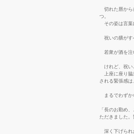
　切れた唇から
つ。

　その姿は言葉
　祝いの膳がす
　若衆が酒を注
　けれど、祝い
　上座に座り脇
される緊張感は
　まるでわずか
「長のお勤め、
ただきました。
　深く下げられ