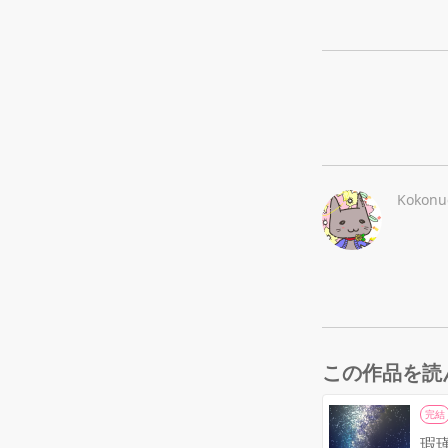
Kokonu
この作品を読
完結
瑕