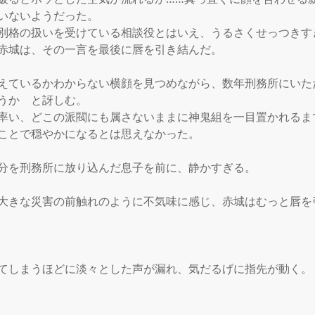
いないようだった。

別格の扱いを受けている相談役とはいえ、うるさくせっつきす
赤城は、その一言を最後に唇を引き結んだ。

えているかわからない横顔を見つめながら、数年刑務所にいた
うか　と訝しむ。

率い、どこの派閥にも属さないままに神鬼組を一目置かれるま
ことで穏やかになるとは思えなかった。

分を刑務所に放り込んだ息子を前に、静かすぎる。

大きな災害の前触れのように不気味に感じ、赤城はむっと唇を引
てしまうほどに淡々とした声が漏れ、気だるげに指先が動く。
