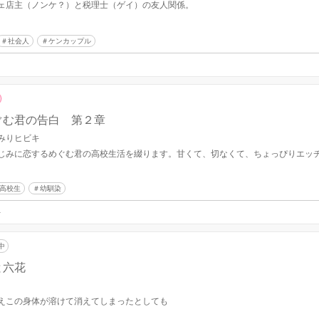
ェ店主（ノンケ？）と税理士（ゲイ）の友人関係。
社会人
ケンカップル
ぐむ君の告白 第２章
みりヒビキ
じみに恋するめぐむ君の高校生活を綴ります。甘くて、切なくて、ちょっぴりエッ
高校生
幼馴染
4
中
と六花
えこの身体が溶けて消えてしまったとしても