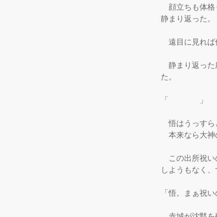
　顔立ちも体格
静まり返った。

　遠目に見れば
　静まり返った
た。

「　　　　」

　悟はうっすら
　本来なら大神
　この出所祝い
しようもなく、
「悟。まぁ祝い
　赤城が沈黙を