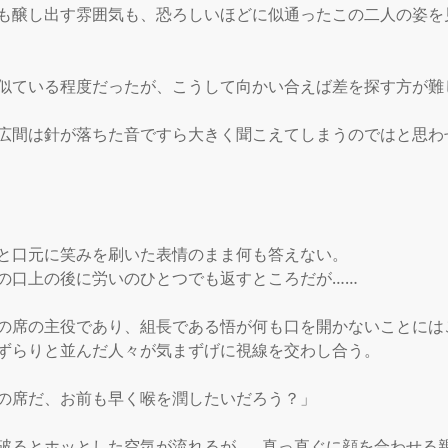
も醸し出す雰囲気も、恐ろしいほどに似通ったこの二人の姿を
似ている程度だったが、こうして向かい合えば差を探す方が難し
広間は針が落ちた音ですら大きく聞こえてしまうのではと思わ
と口元に笑みを刷いた表情のまま何も答えない。

の口上の後に労いのひとつでも返すところだが……

の席の主役であり、組長である悟が何も口を開かないことには
ずらりと並んだ人々が気まずげに視線を交わし合う。

の席だ、お前も早く喉を潤したいだろう？」

破るとホッとした空気が流れるが……真っ直ぐに顔を合わせる