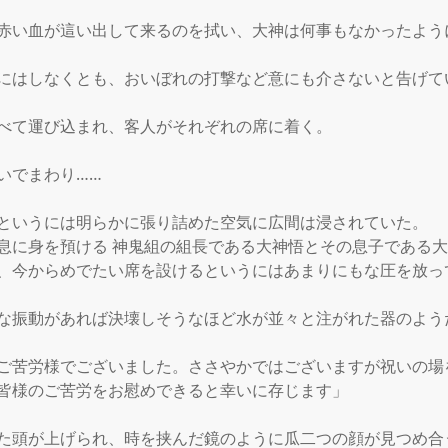
赤い血が這い出して来るのを拭い、大神は何事もなかったよう
にはしなくとも、おいぼれの打撃など意にも介さないと告げてい
べて運び込まれ、客人がそれぞれの席に着く。

いでまわり……

というには明らかに張り詰めた空気に広間は浸されていた。

息に身を預ける 神鬼組の組長である大神悟とその息子である
、今からめでたい席を設けるというにはあまりにもな圧を放って
な振動があれば決壊しそうなほど水が並々と注がれた器のようだ
ご苦労様でございました。ささやかではございますが祝いの場
皆様のご苦労をお慰めできると幸いに存じます」

た頭が上げられ、時を挟んだ鏡のように瓜二つの顔が見つめ合う