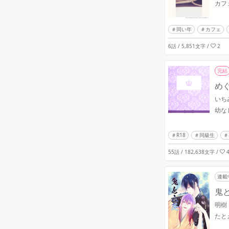
カフ
同い年
カフェ
6話 / 5,851文字
/
2
完結
め
いち
幼な
R18
同級生
55話 / 182,638文字
/
連載
鬼
明樹
たと