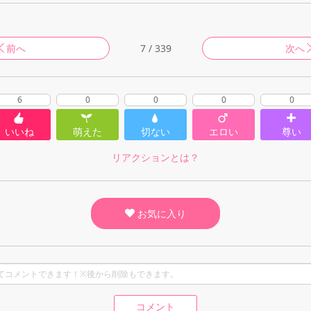
前へ
7 / 339
次へ
6
0
0
0
0
いいね
萌えた
切ない
エロい
尊い
リアクションとは？
お気に入り
コメント