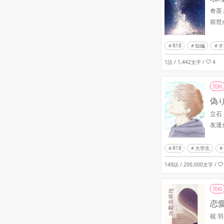
奇茶
前世
R18
短編
す
1話 / 1,442文字
/
4
完結
偽
立石
友達
R18
大学生
149話 / 200,000文字
/
完結
恋
硯 