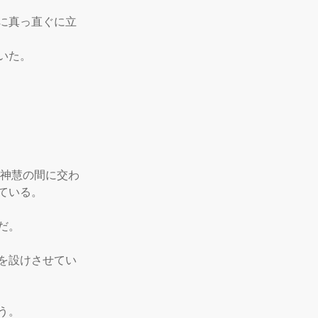
に真っ直ぐに立
た。

大神慧の間に交わ
いる。

。

を設けさせてい
。
