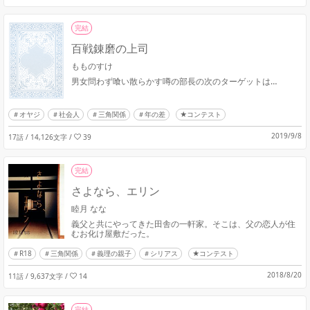
完結
百戦錬磨の上司
もものすけ
男女問わず喰い散らかす噂の部長の次のターゲットは…
オヤジ
社会人
三角関係
年の差
★コンテスト
2019/9/8
17話 / 14,126文字
/
39
完結
さよなら、エリン
睦月 なな
義父と共にやってきた田舎の一軒家。そこは、父の恋人が住
むお化け屋敷だった。
R18
三角関係
義理の親子
シリアス
★コンテスト
2018/8/20
11話 / 9,637文字
/
14
完結