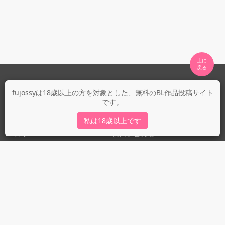
上に

fujossyについて
fujossyは18歳以上の方を対象とした、無料のBL作品投稿サイト
です。
運営会社
fujossy運営ブログ
私は18歳以上です
ヘルプ
お問い合わせ
ガイドライン
ガイドライン（投稿者）
ガイドライン（出版社）