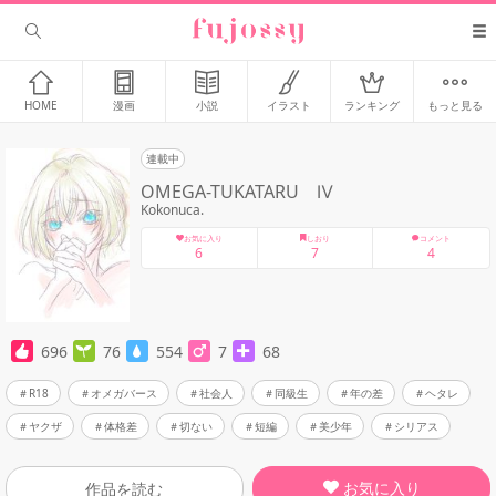
HOME
漫画
小説
イラスト
ランキング
もっと見る
連載中
OMEGA-TUKATARU Ⅳ
Kokonuca.
お気に入り
しおり
コメント
6
7
4
696
76
554
7
68
R18
オメガバース
社会人
同級生
年の差
ヘタレ
ヤクザ
体格差
切ない
短編
美少年
シリアス
お気に入り
作品を読む