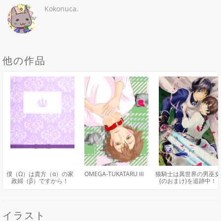
Kokonuca.
他の作品
僕（Ω）は貴方（α）の家
OMEGA-TUKATARU Ⅲ
狼騎士は異世界の男巫女
政婦（β）ですから！
(のおまけ)を追跡中！
イラスト