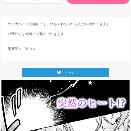
オメガバース短編集です、わちゃわちゃいろんなのが出てきます

相変わらず短編？で繋いでいきます

更新話→『雪虫６』
ツイート