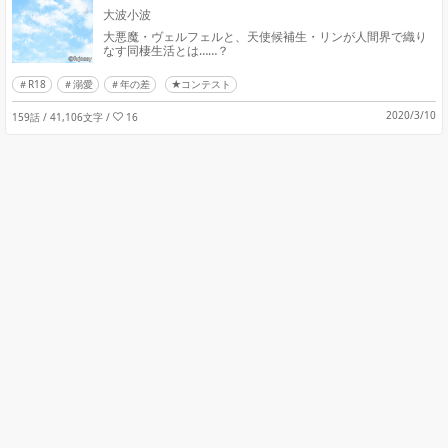
大波小波
大悪魔・ヴェルフェルと、天使候補生・リンが人間界で織り
なす同棲生活とは……？
R18
溺愛
年の差
★コンテスト
2020/3/10
159話 / 41,106文字
/
16