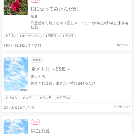
Ωになってみたんだが。
琉希
罪悪感から始まるやり直しストーリー/大学生×大学生(中身会
社員）
R18
オメガバース
同級生
大学生
2023/11/9
79話 / 105,842文字
/
19
連載中
夏メトロ ～SS集～
夏目とろ
気まぐれ更新。書きたい時に書けるだけ
社会人
大学生
年の差
年下攻め
2019/12/25
3話 / 2,423文字
/
0
完結
純白の翼