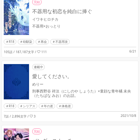
完結
不器用な初恋を純白に捧ぐ
イワキヒロチカ
不器用×おっとり
R18
幼馴染
再会
不器用攻
6/21
105話 / 187,187文字
/
111
連載中
愛してください。
めりー
刑事西野谷 祥汰（にしのや しょうた）×童顔な青年橘 未央
（たちばな みお）のお話。
R18
シリアス
年の差
体格差
2021/10/8
7話 / 2,896文字
/
3
完結