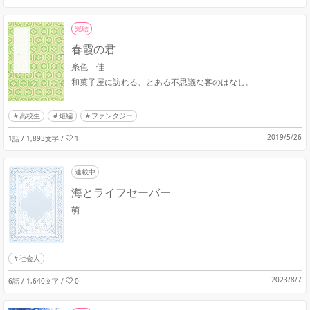
完結
春霞の君
糸色 佳
和菓子屋に訪れる、とある不思議な客のはなし。
高校生
短編
ファンタジー
2019/5/26
1話 / 1,893文字
/
1
連載中
海とライフセーバー
萌
社会人
2023/8/7
6話 / 1,640文字
/
0