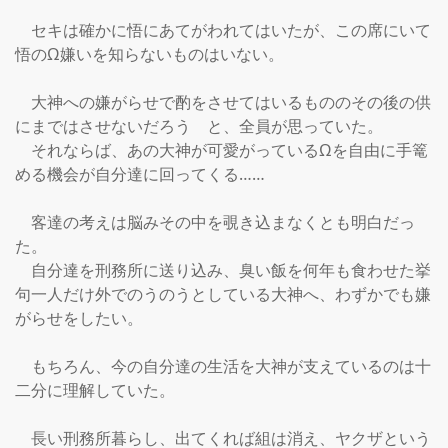
　セキは確かに悟にあてがわれてはいたが、この席にいて
悟のΩ嫌いを知らないものはいない。

　大神への嫌がらせで酌をさせてはいるもののその後の供
にまではさせないだろう　と、全員が思っていた。

　それならば、あの大神が可愛がっているΩを自由に手篭
める機会が自分達に回ってくる……

　客達の考えは脳みその中を覗き込まなくとも明白だっ
た。

　自分達を刑務所に送り込み、臭い飯を何年も食わせた挙
句一人だけ外でのうのうとしている大神へ、わずかでも嫌
がらせをしたい。

　もちろん、今の自分達の生活を大神が支えているのは十
二分に理解していた。

　長い刑務所暮らし、出てくれば組は消え、ヤクザという