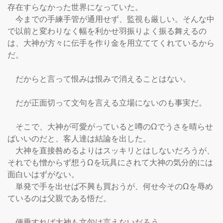
存在すらなかった世界になっていた。

　今までの手練手管が通用せず、監視も厳しい。そんな中
で以前と変わりなく幅を利かせ羽振りよく振る舞えるの
は、大神が方々に伝手を作り金を用立ててくれているから
だ。

　だからと言って恨みは恨みで消えることはない。

　だが正面切って文句を言える立場にないのも事実だ。

　そこで、大神が可愛がっていると噂のΩでうさを晴らせ
ばいいのだと、客人達は結論を出した。

　大神を直接咎めるよりはスッキリとはしないだろうが、
それでも憎からず想うΩを玩具にされて大神の気分的には
面白いはずがない。

　単発で手を出せば不興も買おうが、何せ今そのΩを辱め
ているのは父親である悟だ。

　便乗すれば大神も文句は言えないだろう。
