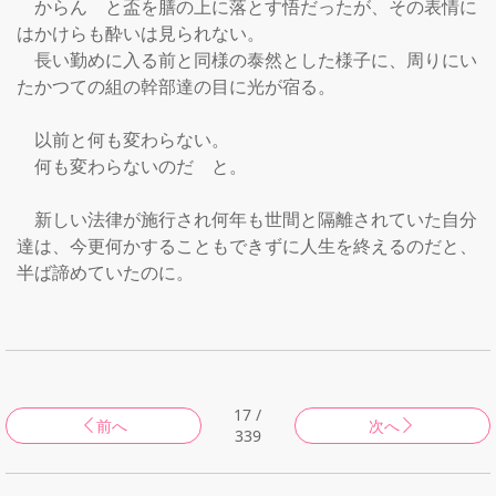
　からん　と盃を膳の上に落とす悟だったが、その表情に
はかけらも酔いは見られない。

　長い勤めに入る前と同様の泰然とした様子に、周りにい
たかつての組の幹部達の目に光が宿る。

　以前と何も変わらない。

　何も変わらないのだ　と。

　新しい法律が施行され何年も世間と隔離されていた自分
達は、今更何かすることもできずに人生を終えるのだと、
半ば諦めていたのに。

17 /
前へ
次へ
339