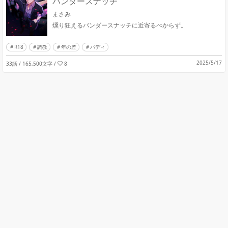
バンダースナッチ
まさみ
燻り狂えるバンダースナッチに近寄るべからず。
R18
調教
年の差
バディ
2025/5/17
33話 / 165,500文字
/
8