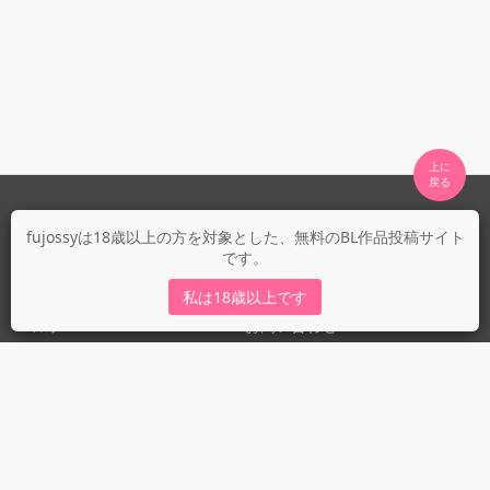
上に

fujossyについて
fujossyは18歳以上の方を対象とした、無料のBL作品投稿サイト
です。
運営会社
fujossy運営ブログ
私は18歳以上です
ヘルプ
お問い合わせ
ガイドライン