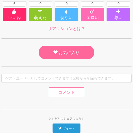
6
0
0
0
0
いいね
萌えた
切ない
エロい
尊い
リアクションとは？
お気に入り
コメント
ともだちにシェアしよう！
ツイート