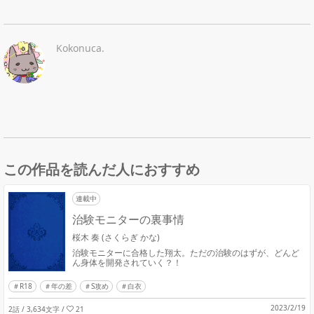
Kokonuca.
この作品を読んだ人におすすめ
連載中
治験モニターの裏事情
桜木 奏 (さくらぎ かな)
治験モニターに合格した翔太。ただの治験のはずが、どんど
ん身体を開発されていく？！
R18
年の差
S攻め
白衣
2023/2/19
2話 / 3,634文字
/
21