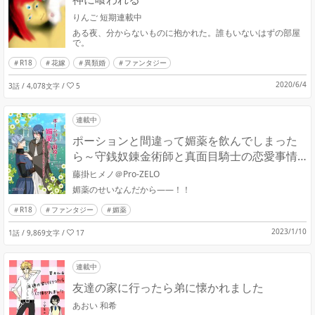
りんご 短期連載中
ある夜、分からないものに抱かれた。誰もいないはずの部屋
で。
R18
花嫁
異類婚
ファンタジー
2020/6/4
3話 / 4,078文字
/
5
連載中
ポーションと間違って媚薬を飲んでしまった
ら～守銭奴錬金術師と真面目騎士の恋愛事情
～
藤掛ヒメノ＠Pro-ZELO
媚薬のせいなんだから――！！
R18
ファンタジー
媚薬
2023/1/10
1話 / 9,869文字
/
17
連載中
友達の家に行ったら弟に懐かれました
あおい 和希