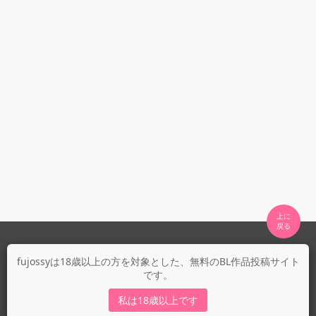
上に

fujossyについて
fujossyは18歳以上の方を対象とした、無料のBL作品投稿サイト
です。
運営会社
fujossy運営ブログ
私は18歳以上です