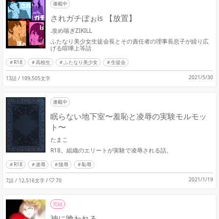
連載中
されガチぼぉis 【放置】
.攻め喘ぎZIKILL
ふたなり美少女生徒会長とその責任者の理事長息子が繰り広
げる喧嘩上等話
R18
高校生
ふたなり美少女
生徒会
2021/5/30
13話 / 109,505文字
連載中
眠らない地下室〜羞恥と凌辱の実験モルモッ
ト〜
たまこ
R18。組織のエリートが実験で凌辱される話。
R18
凌辱
陵辱
恥辱
2021/1/19
7話 / 12,516文字
/
70
完結
神に喰われる