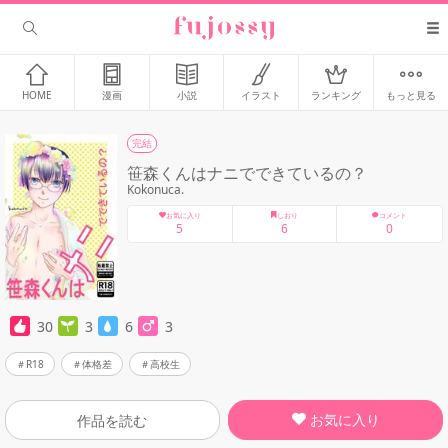
HOME
漫画
小説
イラスト
ランキング
もっと見る
完結
笹森くんはナニでできているの？
Kokonuca.
お気に入り
しおり
コメント
5
6
0
30
3
6
3
R18
体格差
高校生
お気に入り
作品を読む