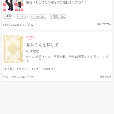
襲おうとしてたの俺なのに逆転されてる！！
R18
小スカ
ショタおに
可愛い攻め
2021/12/16
38話 / 37,263文字
/
12
完結
紫音くんを探して
睦月 なな
先生の総受けモノ。卒業当日、先生は紫音くんを探している
とーー！？
卒業
生徒会
先生
総受け
2018/1/9
13話 / 21,152文字
/
35