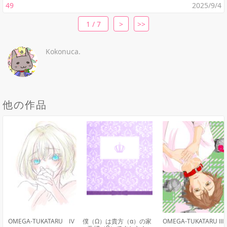
49
2025/9/4
1 / 7
>
>>
Kokonuca.
他の作品
OMEGA-TUKATARU Ⅳ
僕（Ω）は貴方（α）の家
OMEGA-TUKATARU Ⅲ