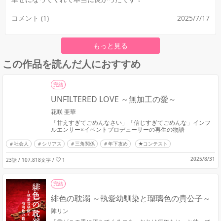
コメント (1)
2025/7/17
もっと見る
この作品を読んだ人におすすめ
完結
UNFILTERED LOVE ～無加工の愛～
花咲 亜華
「甘えすぎてごめんなさい」「信じすぎてごめんな」インフ
ルエンサー×イベントプロデューサーの再生の物語
社会人
シリアス
三角関係
年下攻め
★コンテスト
2025/8/31
23話 / 107,818文字
/
1
完結
緋色の耽溺 ～執愛幼馴染と瑠璃色の貴公子～
陣リン