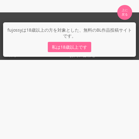
上に

fujossyについて
fujossyは18歳以上の方を対象とした、無料のBL作品投稿サイト
です。
運営会社
fujossy運営ブログ
私は18歳以上です
ヘルプ
お問い合わせ
ガイドライン
ガイドライン（投稿者）
ガイドライン（出版社）
初めての方に／安心安全への取り組み
fujossyをより楽しむために