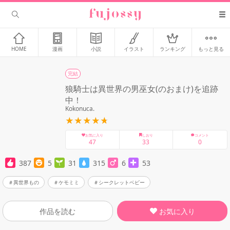
HOME
漫画
小説
イラスト
ランキング
もっと見る
完結
狼騎士は異世界の男巫女(のおまけ)を追跡
中！
Kokonuca.
お気に入り
しおり
コメント
47
33
0
387
5
31
315
6
53
異世界もの
ケモミミ
シークレットベビー
お気に入り
作品を読む