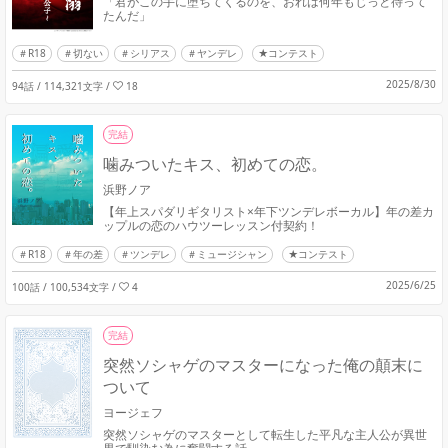
「君がこの手に堕ちてくるのを、おれは何年もじっと待って
たんだ」
R18
切ない
シリアス
ヤンデレ
★コンテスト
2025/8/30
94話 / 114,321文字
/
18
完結
噛みついたキス、初めての恋。
浜野ノア
【年上スパダリギタリスト×年下ツンデレボーカル】年の差カ
ップルの恋のハウツーレッスン付契約！
R18
年の差
ツンデレ
ミュージシャン
★コンテスト
2025/6/25
100話 / 100,534文字
/
4
完結
突然ソシャゲのマスターになった俺の顛末に
ついて
ヨージェフ
突然ソシャゲのマスターとして転生した平凡な主人公が異世