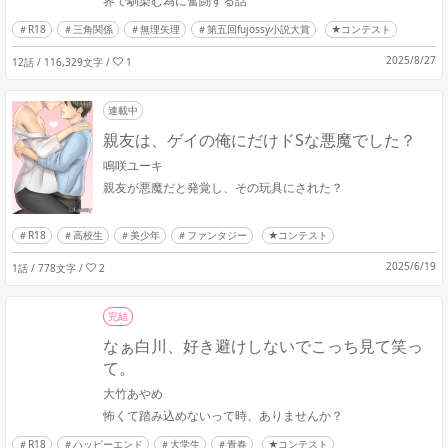
界で馴染む為に奮闘する話
R18
三角関係
無理矢理
第五回fujossy小説大賞
★コンテスト
2025/8/27
12話 / 116,329文字
/
1
連載中
親友は、ゲイの俺にだけドSな悪魔でした？
鳴咲ユーキ
親友が悪魔だと発覚し、その玩具にされた？
R18
高校生
美少年
ファンタジー
★コンテスト
2025/6/19
1話 / 778文字
/
2
完結
なぁ白川、好き避けしないでこっち見て笑っ
て。
大竹あやめ
怖くて踏み込めないって時、ありませんか？
R18
ハッピーエンド
大学生
青春
★コンテスト