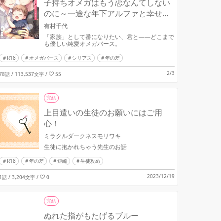
子持ちオメガはもう恋なんてしない
のに～一途な年下アルファと幸せ紡
ぐ日々～
有村千代
「家族」として番になりたい、君と――どこまで
も優しい純愛オメガバース。
R18
オメガバース
シリアス
年の差
2/3
78話 / 113,537文字
/
55
完結
上目遣いの生徒のお願いにはご用
心！
ミラクルダークネスモリワキ
生徒に抱かれちゃう先生のお話
R18
年の差
短編
生徒攻め
2023/12/19
1話 / 3,204文字
/
0
完結
ぬれた指がもたげるブルー