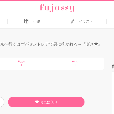
小説
イラスト
京へ行くはずがセントレアで男に抱かれる～『ダメ❤︎』
しおり
コメント
1
0
お気に入り