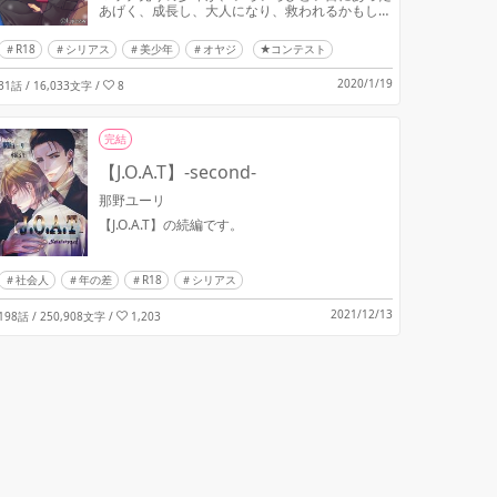
あげく、成長し、大人になり、救われるかもしれ
ない話。
R18
シリアス
美少年
オヤジ
★コンテスト
2020/1/19
31話 / 16,033文字
/
8
完結
【J.O.A.T】-second-
那野ユーリ
【J.O.A.T】の続編です。
社会人
年の差
R18
シリアス
2021/12/13
198話 / 250,908文字
/
1,203