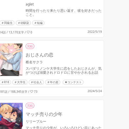
aglet
時間を行ったり来たり思い返す、彼を好きだった
こと。
同級生
幼馴染
短編
2022/5/19
14話 / 13,170文字
/
0
完結
おじさんの恋
椎名サクラ
スパダリノンケ大学生に恋をしたおじさんが、気
がつけば溺愛されドロドロに甘やかされるお話
R18
大学生
社会人
年の差
★コンテスト
2024/5/24
181話 / 188,345文字
/
73
完結
マッチ売りの少年
リリーブルー
マッチ売りの少年が、いろいろひどい目にあった