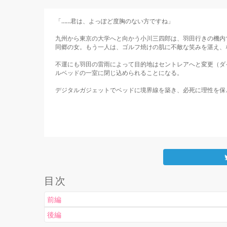
「……君は、よっぽど度胸のない方ですね」

九州から東京の大学へと向かう小川三四郎は、羽田行きの機内
同郷の女。もう一人は、ゴルフ焼けの肌に不敵な笑みを湛え、
不運にも羽田の雷雨によって目的地はセントレアへと変更（ダ
ルベッドの一室に閉じ込められることになる。

デジタルガジェットでベッドに境界線を築き、必死に理性を保とう
    もっと見る

目次
前編
後編