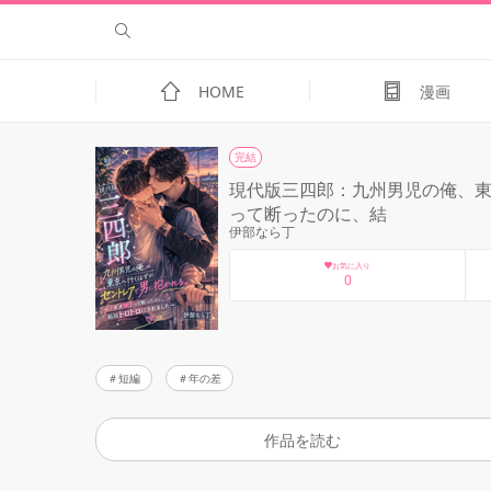
HOME
漫画
完結
現代版三四郎：九州男児の俺、東
って断ったのに、結
伊部なら丁
お気に入り
0
短編
年の差
作品を読む