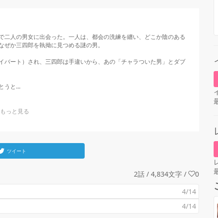
で二人の男女に出会った。一人は、都会の洗練を纏い、どこか陰のある
なぜか三四郎を執拗に見つめる謎の男。

イバート）され、三四郎は手違いから、あの「チャラついた男」とダブ
と...
ツイート
2話 / 4,834文字
/
0
4/14
4/14