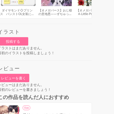
ダイヤモンド◇プリン
【オメガバース】おじ様
【オメガバース ・NTR】
ス パンストOL女装に目
の意地悪——ずぢゅっ＊
A-Little-Prince: A New
覚める転落スパダリ課長
❤︎「あ”っ……っ/////」
translation
の股間は今日もカチコチ
ダイヤモンド
イラスト
投稿する
イラストはまだありません。
最初のイラストを投稿しましょう！
レビュー
レビューを書く
レビューはまだありません。
最初のレビューを書きましょう！
この作品を読んだ人におすすめ
完結