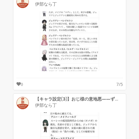
伊部なら丁
7/5
0
【キャラ設定③】おじ様の意地悪——ずぢゅっ＊❤︎「あ”っ……っ/////」
伊部なら丁