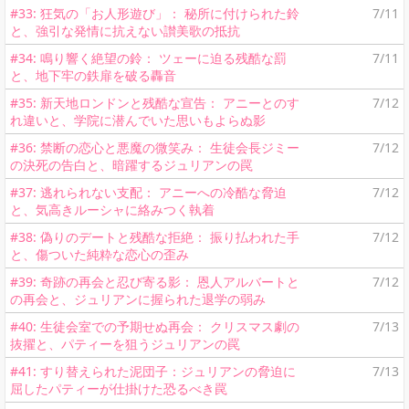
#33: 狂気の「お人形遊び」： 秘所に付けられた鈴
7/11
と、強引な発情に抗えない讃美歌の抵抗
#34: 鳴り響く絶望の鈴： ツェーに迫る残酷な罰
7/11
と、地下牢の鉄扉を破る轟音
#35: 新天地ロンドンと残酷な宣告： アニーとのす
7/12
れ違いと、学院に潜んでいた思いもよらぬ影
#36: 禁断の恋心と悪魔の微笑み： 生徒会長ジミー
7/12
の決死の告白と、暗躍するジュリアンの罠
#37: 逃れられない支配： アニーへの冷酷な脅迫
7/12
と、気高きルーシャに絡みつく執着
#38: 偽りのデートと残酷な拒絶： 振り払われた手
7/12
と、傷ついた純粋な恋心の歪み
#39: 奇跡の再会と忍び寄る影： 恩人アルバートと
7/12
の再会と、ジュリアンに握られた退学の弱み
#40: 生徒会室での予期せぬ再会： クリスマス劇の
7/13
抜擢と、パティーを狙うジュリアンの罠
#41: すり替えられた泥団子：ジュリアンの脅迫に
7/13
屈したパティーが仕掛けた恐るべき罠