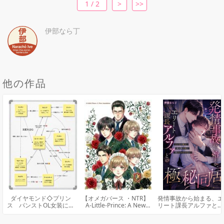
1 / 2
>
>>
伊部なら丁
他の作品
ダイヤモンド◇プリン
【オメガバース ・NTR】
発情事故から始まる、エ
ス パンストOL女装に目
A-Little-Prince: A New
リート課長アルファとの
覚める転落スパダリ課長
translation
極秘同居
の股間は今日もカチコチ