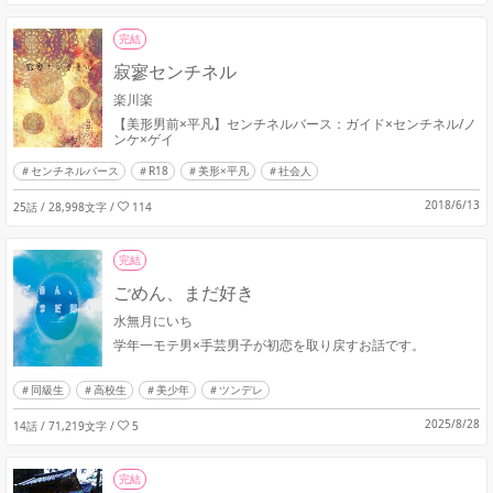
完結
寂寥センチネル
楽川楽
【美形男前×平凡】センチネルバース：ガイド×センチネル/ノ
ンケ×ゲイ
センチネルバース
R18
美形×平凡
社会人
2018/6/13
25話 / 28,998文字
/
114
完結
ごめん、まだ好き
水無月にいち
学年一モテ男×手芸男子が初恋を取り戻すお話です。
同級生
高校生
美少年
ツンデレ
2025/8/28
14話 / 71,219文字
/
5
完結