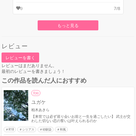
7/8
0
もっと見る
レビュー
レビューを書く
レビューはまだありません。
最初のレビューを書きましょう！
この作品を読んだ人におすすめ
完結
ユガケ
柏木あきら
【来世では必ず巡り会いお前と一生を過ごしたい】 武士が交
わした切ない恋の誓いは叶えられるのか
R18
シリアス
幼馴染
和風