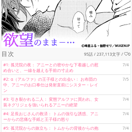
目次
95話 / 237,113文字
/
0
#1: 孤児院の夜： アニーとの密やかな下着越しの慰
7/4
め合いと、一線を越える手前の寸止め
#2: α（アルファ）の王子様との出会い： お布団の
7/5
中、アニーのお口奉仕は発射直前にシスター・レイ
ン
#3: 引き裂かれる二人： 変態アルファに買われ、女
7/4
装ネグリジェを強いられるアニーの絶望
#4: 足長おじさんの救済： トムの強引な誘惑、アニ
7/4
ーからの悲痛な手紙と王子様の怒り
#5: 孤児院からの旅立ち： トムからの背後からの抱
7/4