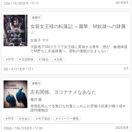
2019/9/5
12話 / 10,103文字
/
11
連載中
女装女王様の転落記 ～麗華、M奴隷への隷属
～
女装子 マナ
大阪地下SMクラブで女王様に変身する青年・悠が、敏感体質
でM堕ちし永遠隷属へ。逆転の連鎖が止まらない
R18
主従関係
S攻め
女装
2/5
2話 / 4,121文字
/
1
連載中
左右関係。ヨコナナメなあなた
魔月 霰
表情筋死んでる無口な社畜とふわふわ官能小説家が織り成す
謎同棲物語
R18
社会人
年下攻め
ストーリー重視
2025/6/8
236話 / 156,723文字
/
30