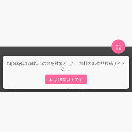
上に

fujossyについて
fujossyは18歳以上の方を対象とした、無料のBL作品投稿サイト
です。
運営会社
fujossy運営ブログ
私は18歳以上です
ヘルプ
お問い合わせ
ガイドライン