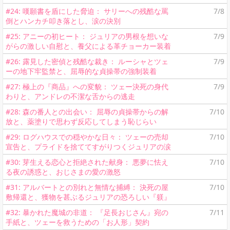
#24: 嘆願書を盾にした脅迫： サリーへの残酷な罵
7/8
倒とハンカチ叩き落とし、涙の決別
#25: アニーの初ヒート： ジュリアの男根を想いな
7/9
がらの激しい自慰と、養父による革チョーカー装着
#26: 露見した密偵と残酷な裁き： ルーシャとツェ
7/9
ーの地下牢監禁と、屈辱的な貞操帯の強制装着
#27: 極上の『商品』への変貌： ツェー決死の身代
7/9
わりと、アンドレの不潔な舌からの逃走
#28: 森の番人との出会い： 屈辱の貞操帯からの解
7/10
放と、薬塗りで思わず反応してしまう恥じらい
#29: ログハウスでの穏やかな日々： ツェーの売却
7/10
宣告と、プライドを捨ててすがりつくジュリアの涙
#30: 芽生える恋心と拒絶された献身： 悪夢に怯え
7/10
る夜の誘惑と、おじさまの愛の激怒
#31: アルバートとの別れと無情な捕縛： 決死の屋
7/10
敷帰還と、獲物を甚ぶるジュリアの恐ろしい『躾』
#32: 暴かれた魔城の非道： 『足長おじさん』宛の
7/11
手紙と、ツェーを救うための「お人形」契約