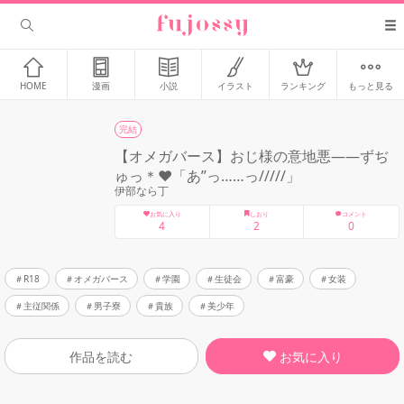
HOME
漫画
小説
イラスト
ランキング
もっと見る
完結
【オメガバース】おじ様の意地悪——ずぢ
ゅっ＊❤︎「あ”っ……っ/////」
伊部なら丁
お気に入り
しおり
コメント
4
2
0
R18
オメガバース
学園
生徒会
富豪
女装
主従関係
男子寮
貴族
美少年
お気に入り
作品を読む