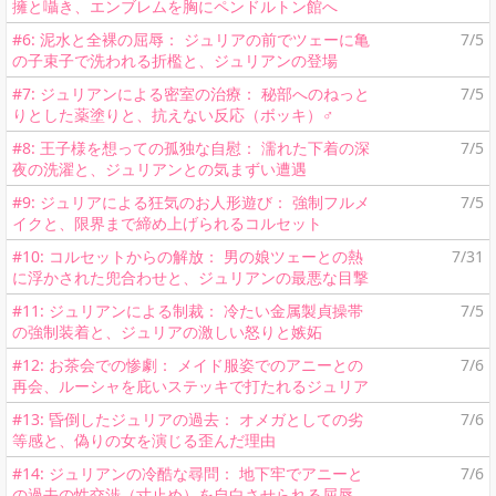
擁と囁き、エンブレムを胸にペンドルトン館へ
#6: 泥水と全裸の屈辱： ジュリアの前でツェーに亀
7/5
の子束子で洗われる折檻と、ジュリアンの登場
#7: ジュリアンによる密室の治療： 秘部へのねっと
7/5
りとした薬塗りと、抗えない反応（ボッキ）♂
#8: 王子様を想っての孤独な自慰： 濡れた下着の深
7/5
夜の洗濯と、ジュリアンとの気まずい遭遇
#9: ジュリアによる狂気のお人形遊び： 強制フルメ
7/5
イクと、限界まで締め上げられるコルセット
#10: コルセットからの解放： 男の娘ツェーとの熱
7/31
に浮かされた兜合わせと、ジュリアンの最悪な目撃
#11: ジュリアンによる制裁： 冷たい金属製貞操帯
7/5
の強制装着と、ジュリアの激しい怒りと嫉妬
#12: お茶会での惨劇： メイド服姿でのアニーとの
7/6
再会、ルーシャを庇いステッキで打たれるジュリア
#13: 昏倒したジュリアの過去： オメガとしての劣
7/6
等感と、偽りの女を演じる歪んだ理由
#14: ジュリアンの冷酷な尋問： 地下牢でアニーと
7/6
の過去の性交渉（寸止め）を自白させられる屈辱