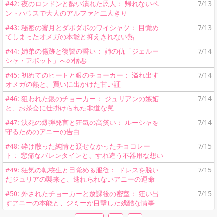
#42: 夜のロンドンと酔い潰れた恩人： 帰れないペ
7/13
ントハウスで大人のアルファと二人きり
#43: 秘密の蜜月とダボダボのワイシャツ： 目覚め
7/13
てしまったオメガの本能と抑えきれない熱
#44: 姉弟の傷跡と復讐の誓い： 姉の仇「ジェルー
7/14
シャ・アボット」への憎悪
#45: 初めてのヒートと銀のチョーカー： 溢れ出す
7/14
オメガの熱と、買いに出かけた甘い証
#46: 狙われた銀のチョーカー： ジュリアンの嫉妬
7/14
と、お茶会に仕掛けられた非道な罠
#47: 決死の爆弾発言と狂気の高笑い： ルーシャを
7/14
守るためのアニーの告白
#48: 砕け散った純情と渡せなかったチョコレー
7/15
ト： 悲痛なバレンタインと、すれ違う不器用な想い
#49: 狂気の転校生と目覚める服従： ドレスを脱い
7/15
だジュリアの襲来と、逃れられないアニーの運命
#50: 外されたチョーカーと放課後の密室： 狂い出
7/15
すアニーの本能と、ジミーが目撃した残酷な情事