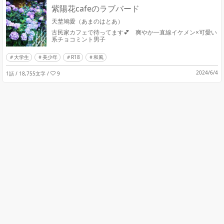
紫陽花cafeのラブバード
天埜鳩愛（あまのはとあ）
古民家カフェで待ってます💕 爽やか一直線イケメン×可愛い
系チョコミント男子
大学生
美少年
R18
和風
2024/6/4
1話 / 18,755文字
/
9