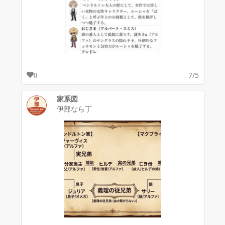
7/5
0
家系図
伊部なら丁