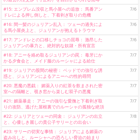
#15: エンブレム没収と馬小屋への追放： 馬番アン
7/6
ドレによる押し倒しと、下着剥ぎ取りの危機
#16: 間一髪のジュリアン乱入： ツェーの過失によ
7/6
る馬小屋炎上と、ジュリアンが抱えるトラウマ
#17: アンドレとの口移しチョコの屈辱： 激昂した
7/6
ジュリアンの暴力と、絶対的な奴隷・所有宣言
#18: アニーを絡め取るジュリアンの罠： 毒牙にか
7/7
かる夕食会と、メイド服のルーシャによる給仕
#19: ジュリアの股間の秘密： ベッドでの強引な誘
7/7
惑と、ジュリアンによるアニーへの性的尋問
#20: 悪魔の悪戯： 媚薬入りの紅茶を飲まされた密
7/7
室への隔離と、覗き窓から楽しむ双子の悪魔
#21: 媚薬暴走： アニーの強引な愛撫と下着剥ぎ取
7/7
りの攻防、逃げた屋根裏でのルーシャの孤独な絶頂
#22: ジュリアとツェーの同衾： ジュリアンの出立
7/8
と、心優しき麗しの貴公子サリーとの出会い
#23: サリーの切実な事情： ジュリアによる媚薬の
7/8
盗み出しと、ルーシャへの恐ろしい脅迫の始まり