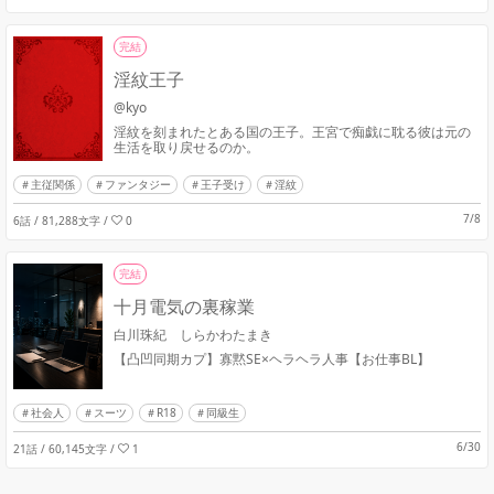
完結
淫紋王子
@kyo
淫紋を刻まれたとある国の王子。王宮で痴戯に耽る彼は元の
生活を取り戻せるのか。
主従関係
ファンタジー
王子受け
淫紋
7/8
6話 / 81,288文字
/
0
完結
十月電気の裏稼業
白川珠紀 しらかわたまき
【凸凹同期カプ】寡黙SE×ヘラヘラ人事【お仕事BL】
社会人
スーツ
R18
同級生
6/30
21話 / 60,145文字
/
1