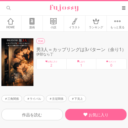
HOME
漫画
小説
イラスト
ランキング
もっと見る
完結
男3人＝カップリングは3パターン（余り1）
伊部なら丁
お気に入り
しおり
コメント
2
1
0
三角関係
ライバル
主従関係
下克上
お気に入り
作品を読む