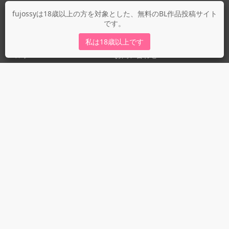
fujossyについて
fujossyは18歳以上の方を対象とした、無料のBL作品投稿サイト
です。
運営会社
fujossy運営ブログ
私は18歳以上です
ヘルプ
お問い合わせ
ガイドライン
ガイドライン（投稿者）
ガイドライン（出版社）
初めての方に／安心安全への取り組み
fujossyをより楽しむために
利用規約とプライバシー