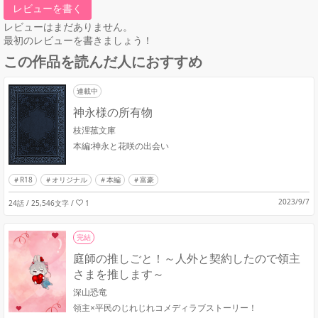
レビューを書く
レビューはまだありません。
最初のレビューを書きましょう！
この作品を読んだ人におすすめ
連載中
神永様の所有物
枝浬菰文庫
本編:神永と花咲の出会い
R18
オリジナル
本編
富豪
2023/9/7
24話 / 25,546文字
/
1
完結
庭師の推しごと！～人外と契約したので領主
さまを推します～
深山恐竜
領主×平民のじれじれコメディラブストーリー！