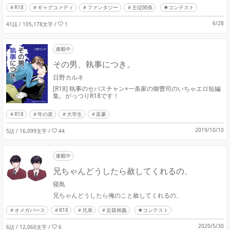
R18
ギャグコメディ
ファンタジー
主従関係
★コンテスト
6/28
41話 / 105,178文字
/
1
連載中
その男、執事につき。
日野カルネ
[R18] 執事のセバスチャン×一条家の御曹司のいちゃエロ短編
集。がっつりR18です！
R18
年の差
大学生
富豪
2019/10/10
5話 / 16,099文字
/
44
連載中
兄ちゃんどうしたら赦してくれるの、
寝鳥
兄ちゃんどうしたら俺のこと赦してくれるの、
オメガバース
R18
兄弟
近親相姦
★コンテスト
2020/5/30
6話 / 12,060文字
/
6