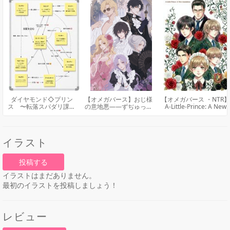
ダイヤモンド◇プリン
【オメガバース】おじ様
【オメガバース ・NTR】
ス 〜転落スパダリ課長
の意地悪——ずぢゅっ＊
A-Little-Prince: A New
の股間は今日もカチコチ
❤︎「あ”っ……っ/////」
translation
ダイヤモンド〜
イラスト
投稿する
イラストはまだありません。
最初のイラストを投稿しましょう！
レビュー