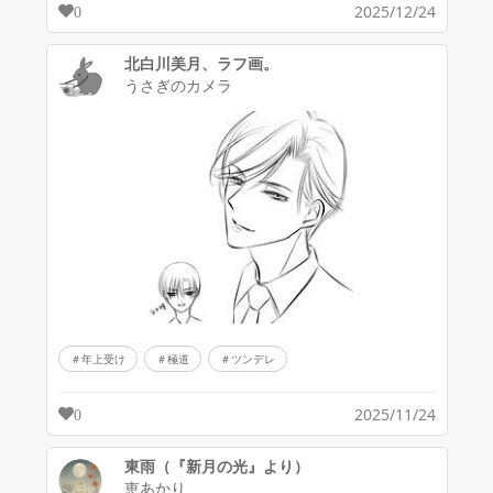
2025/12/24
0
北白川美月、ラフ画。
うさぎのカメラ
年上受け
極道
ツンデレ
2025/11/24
0
東雨（『新月の光』より）
恵あかり