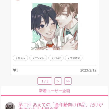
社会人
ツンデレ
オレ様
先輩後輩
2023/2/12
1
1 / 3
>
>>
新着ユーザー企画
第二回 あえての「全年齢向け作品」だけが