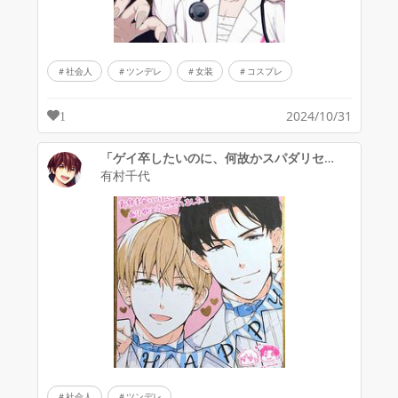
社会人
ツンデレ
女装
コスプレ
2024/10/31
1
「ゲイ卒したいのに、何故かスパダリセフレに溺愛＆求婚されてます！」色紙イラスト
有村千代
社会人
ツンデレ