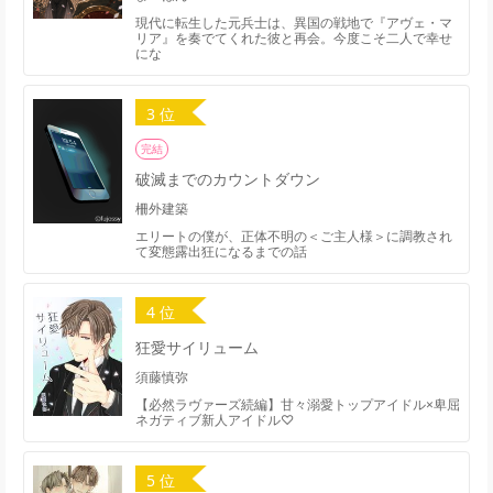
現代に転生した元兵士は、異国の戦地で『アヴェ・マ
リア』を奏でてくれた彼と再会。今度こそ二人で幸せ
にな
3 位
完結
破滅までのカウントダウン
柵外建築
エリートの僕が、正体不明の＜ご主人様＞に調教され
て変態露出狂になるまでの話
4 位
狂愛サイリューム
須藤慎弥
【必然ラヴァーズ続編】甘々溺愛トップアイドル×卑屈
ネガティブ新人アイドル♡
5 位