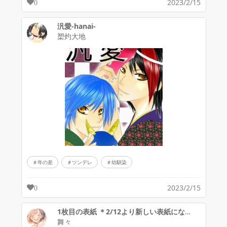
2023/2/15
0
汎愛-hanai-
槊灼大地
年の差
ツンデレ
幼馴染
2023/2/15
0
1枚目の表紙 ＊2/12より新しい表紙になります＊
舞々