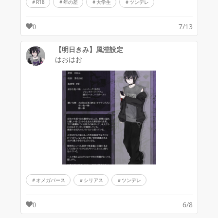
R18
年の差
大学生
ツンデレ
7/13
0
【明日きみ】風澄設定
はおはお
オメガバース
シリアス
ツンデレ
6/8
0