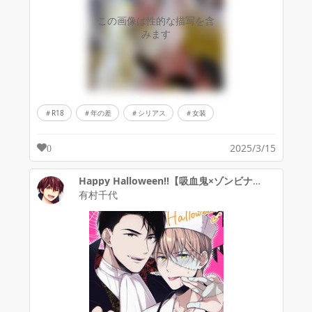
この画像は性的な描写を含
みます
R18
年の差
シリアス
女装
2025/3/15
0
Happy Halloween!!【吸血鬼×ゾンビナース】
有村千代