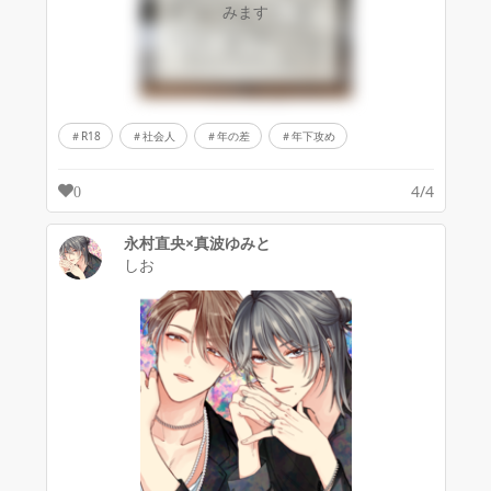
みます
R18
社会人
年の差
年下攻め
4/4
0
永村直央×真波ゆみと
しお