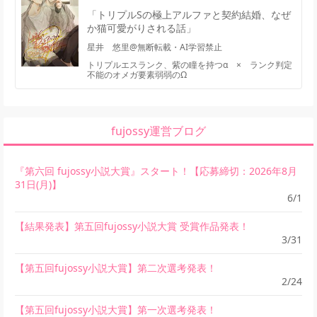
「トリプルSの極上アルファと契約結婚、なぜ
か猫可愛がりされる話」
星井 悠里@無断転載・AI学習禁止
トリプルエスランク、紫の瞳を持つα × ランク判定
不能のオメガ要素弱弱のΩ
fujossy運営ブログ
『第六回 fujossy小説大賞』スタート！【応募締切：2026年8月
31日(月)】
6/1
【結果発表】第五回fujossy小説大賞 受賞作品発表！
3/31
【第五回fujossy小説大賞】第二次選考発表！
2/24
【第五回fujossy小説大賞】第一次選考発表！