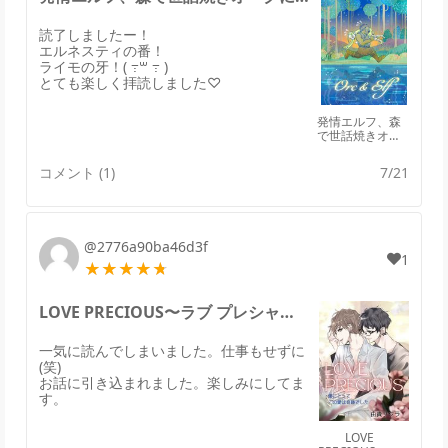
読了しましたー！
エルネスティの番！
ライモの牙！( ߹꒳ ߹ )
とても楽しく拝読しました♡
発情エルフ、森
で世話焼きオー
クに拾われる。
コメント (1)
7/21
@2776a90ba46d3f
1
LOVE PRECIOUS〜ラブ プレシャスのレビュー
一気に読んでしまいました。仕事もせずに
(笑)
お話に引き込まれました。楽しみにしてま
す。
LOVE