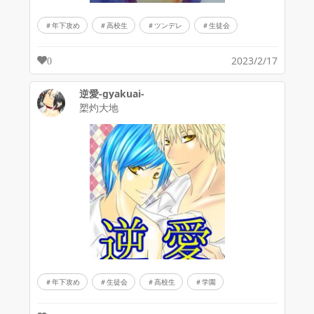
年下攻め
高校生
ツンデレ
生徒会
2023/2/17
0
逆愛-gyakuai-
槊灼大地
年下攻め
生徒会
高校生
学園