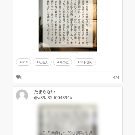
R18
社会人
年の差
年下攻め
4/4
0
たまらない
@a89a35d004894b
この画像は性的な描写を含