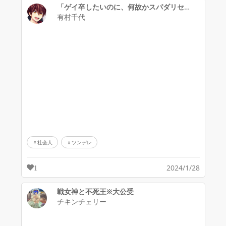
「ゲイ卒したいのに、何故かスパダリセフレに溺愛＆求婚されてます！」表紙イラスト
有村千代
社会人
ツンデレ
2024/1/28
1
戦女神と不死王※大公受
チキンチェリー