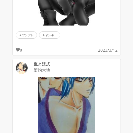
ツンデレ
ヤンキー
2023/3/12
0
嵐と洸弍
槊灼大地