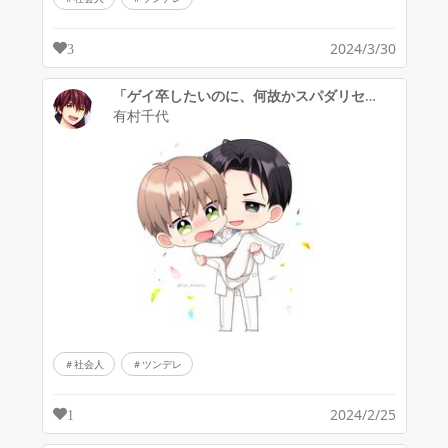
2024/3/30
3
「ゲイ卒したいのに、何故かスパダリセフレに溺愛＆求婚されてます！」SDイラスト
有村千代
社会人
ツンデレ
2024/2/25
1