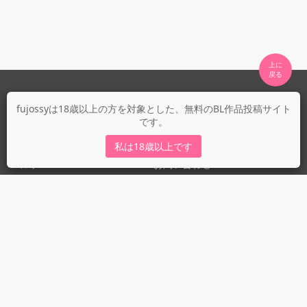
上に

fujossyについて
fujossyは18歳以上の方を対象とした、無料のBL作品投稿サイト
です。
運営会社
fujossy運営ブログ
私は18歳以上です
ヘルプ
お問い合わせ
ガイドライン
ガイドライン（投稿者）
ガイドライン（出版社）
初めての方に／安心安全への取り組み