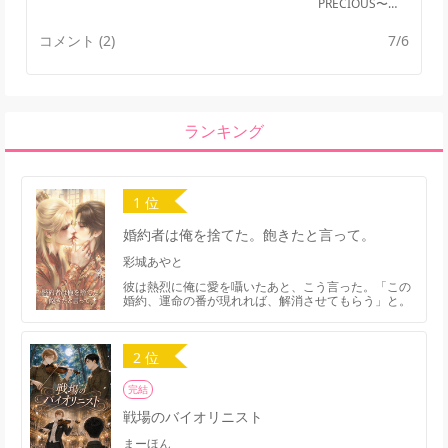
PRECIOUS〜ラ
ブ プレシャス
コメント (2)
7/6
ランキング
1 位
婚約者は俺を捨てた。飽きたと言って。
彩城あやと
彼は熱烈に俺に愛を囁いたあと、こう言った。「この
婚約、運命の番が現れれば、解消させてもらう」と。
2 位
完結
戦場のバイオリニスト
まーほん