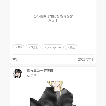
この画像は性的な描写を含
みます
R18
下克上
ファンタジー
貴族
2023/7/18
0
真っ黒コーデ伊織
たつき