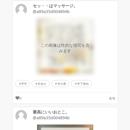
セッ・・はマッサージ。
@a89a35d004894b
この画像は性的な描写を含
みます
R18
社会人
年の差
年下攻め
4/4
0
最高にいいおとこ。
@a89a35d004894b