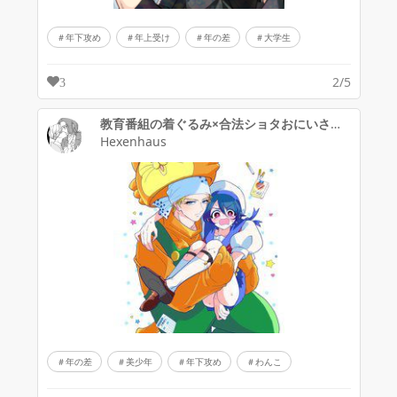
年下攻め
年上受け
年の差
大学生
2/5
3
教育番組の着ぐるみ×合法ショタおにいさん
Hexenhaus
年の差
美少年
年下攻め
わんこ