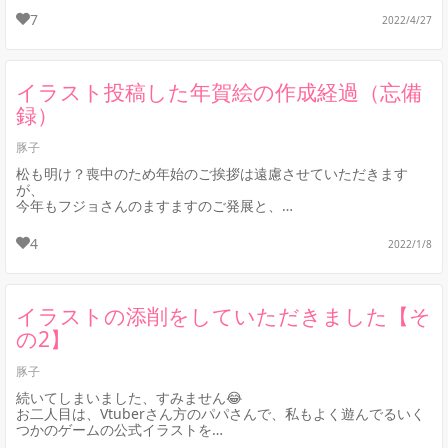
7
2022/4/27
そのイラストの忘備録として、...
イラスト投稿した年賀絵の作成経過（忘備
録）
豚子
松も明け？喪中のため年始のご挨拶は遠慮させていただきます
が、
今年もフジョさんのますますのご発展と、
投稿される方々に良いことが沢山ありますように祈念していま
す。
4
2022/1/8
今年一枚目に描いた...
イラストの添削をしていただきました【そ
の2】
豚子
続いてしまいました、すみません😂
お二人目は、Vtuberさん方のパパさんで、私もよく遊んでるいく
つかのゲームの公式イラストを
お手がけになっている著名なイラストレーターの先生です。