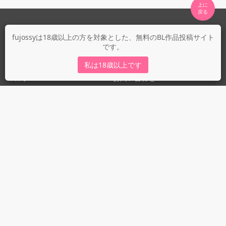
上に

fujossyについて
fujossyは18歳以上の方を対象とした、無料のBL作品投稿サイト
です。
運営会社
fujossy運営ブログ
私は18歳以上です
ヘルプ
お問い合わせ
ガイドライン
ガイドライン（投稿者）
ガイドライン（出版社）
初めての方に／安心安全への取り組み
fujossyをより楽しむために