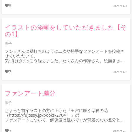
今年...
8
2021/11/7
イラストの添削をしていただきました【そ
の1】
豚子
フジョさんに壁打ちのように二次や勝手なファンアートを投稿さ
せていただいて、
気づけばけっこう経ちました。たくさんの作家さん、絵描きさん
で賑わっている場を見ると、
大きなサイトになられたなぁと...
7
2021/11/5
ファンアート差分
豚子
ちょっと前イラストの方に上げた『王宮に咲くは神の花
（https://fujossy.jp/books/2704 ）』の
ファンアートについて、解像度は低いですが背景のない差分とベ
ールのない差分...
3
2020/12/5