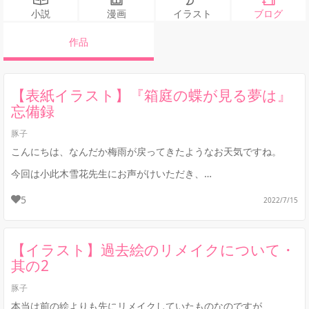
小説
漫画
イラスト
ブログ
作品
【表紙イラスト】『箱庭の蝶が見る夢は』
忘備録
豚子
こんにちは、なんだか梅雨が戻ってきたようなお天気ですね。
今回は小此木雪花先生にお声がけいただき、
描かせていただいた表紙イラストの経過について
忘備録をupさせていただきます。
5
2022/7/15
...
【イラスト】過去絵のリメイクについて・
其の2
豚子
本当は前の絵よりも先にリメイクしていたものなのですが、