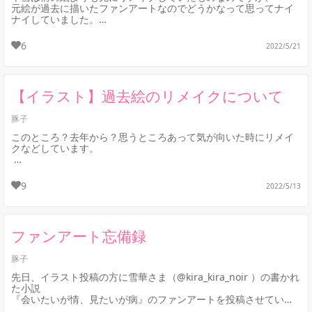
元絵が過去に描いたファンアートなのでどうかなって思ってナイ
ナイしていました。
6
2022/5/21
元小説はコチラ…💛
https://fuj...
【イラスト】過去絵のリメイクについて
豚子
このところ？去年から？思うところあって気が向いた時にリメイ
クなどしています。
これは二次で、以前途中経過をブログに上げさせてもらったこと
もある絵です。
9
2022/5/13
先日、モチーフにしたステージが無...
ファンアート忘備録
豚子
先日、イラスト投稿の方に雪華さま（@kira_kira_noir ）の書かれ
た小説
『会いたいが情、見たいが病』のファンアートを投稿させていた
だきました。