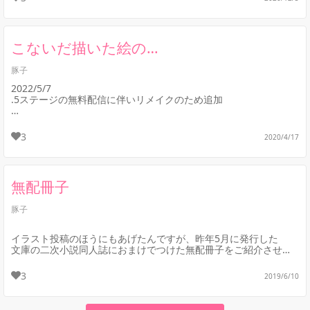
こないだ描いた絵の…
豚子
2022/5/7
.5ステージの無料配信に伴いリメイクのため追加
***
3
2020/4/17
Twitterには進捗までポイポイあげちゃうんですけど、
絵を描く時わりとスッポンポンから描きは...
無配冊子
豚子
イラスト投稿のほうにもあげたんですが、昨年5月に発行した
文庫の二次小説同人誌におまけでつけた無配冊子をご紹介させて
いただきます。
3
2019/6/10
描いたイラストにごいちさんがSSをつけてくれた...