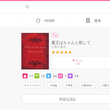
HOME
漫画
完結
魔王はちゃんと殺して
くるくるり
お気に入り
14
11
15
24
1
14
ファンタジー
短編
勇者
魔法使い
魔王
作品を読む