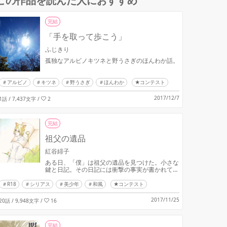
この作品を読んだ人におすすめ
完結
「手を取って歩こう」
ふじきり
孤独なアルビノキツネと野うさぎのほんわか話。
アルビノ
キツネ
野うさぎ
ほんわか
★コンテスト
2017/12/7
1話 / 7,437文字
/
2
完結
祖父の遺品
紅谷緋子
ある日、「僕」は祖父の遺品を見つけた。小さな
鍵と日記。その日記には衝撃の事実が書かれてい
て――。
R18
シリアス
美少年
和風
★コンテスト
2017/11/25
20話 / 9,948文字
/
16
完結