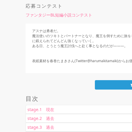
応募コンテスト
ファンタジーBL短編小説コンテスト
アスナは勇者だ。

魔法使いのツキトとパートナーとなり、魔王を倒すために旅を
に鍛えられてどんどん強くなっていく。

ある日、とうとう魔王討伐へと赴く事となるのだが―――。

表紙素材を春巻たまきさん(Twitter@harumakitamaki)からお借り
目次
stage.1 現在
stage.2 過去
stage.3 過去