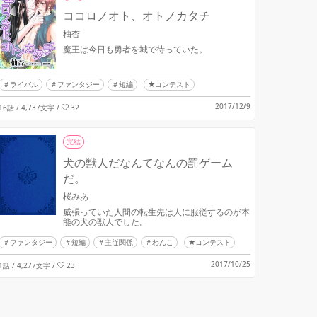
ココロノオト、オトノカタチ
柚杏
魔王は今日も勇者を城で待っていた。
ライバル
ファンタジー
短編
★コンテスト
2017/12/9
16話 / 4,737文字
/
32
完結
犬の獣人だなんてなんの罰ゲーム
だ。
桜みあ
威張っていた人間の転生先は人に服従するのが本
能の犬の獣人でした。
ファンタジー
短編
主従関係
わんこ
★コンテスト
2017/10/25
1話 / 4,277文字
/
23