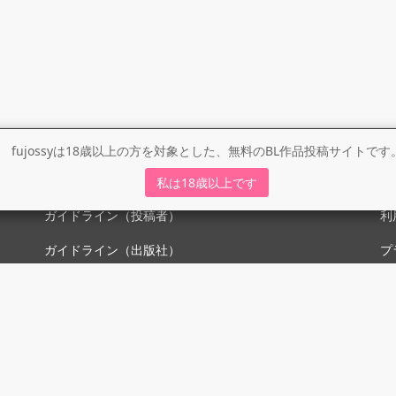
fujossyは18歳以上の方を対象とした、無料のBL作品投稿サイトです
ガイドライン
利
私は18歳以上です
ガイドライン（投稿者）
利
ガイドライン（出版社）
プ
初めての方に／安心安全への取り組み
fujossyをより楽しむために