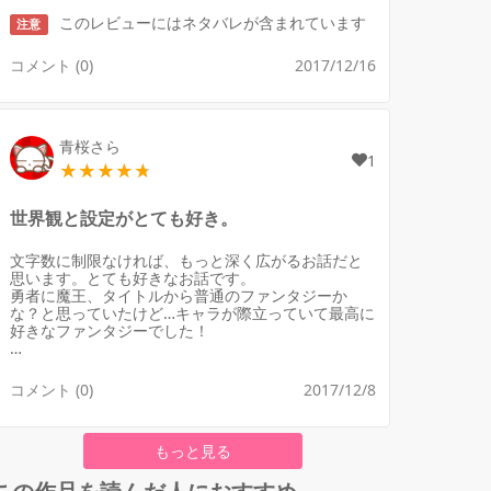
このレビューにはネタバレが含まれています
注意
コメント (0)
2017/12/16
青桜さら
1
世界観と設定がとても好き。
文字数に制限なければ、もっと深く広がるお話だと
思います。とても好きなお話です。
勇者に魔王、タイトルから普通のファンタジーか
な？と思っていたけど…キャラが際立っていて最高に
好きなファンタジーでした！
叶うなら、短編でなく長編で読んでみたいです。大
好きです、ありがとうございました！
コメント (0)
2017/12/8
もっと見る