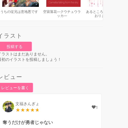
うちの従兄は意地悪です
空宙落花―クウチュウラ
あるところに、お姫様が
ッカ―
おりまして。
イラスト
投稿する
イラストはまだありません。
最初のイラストを投稿しましょう！
レビュー
レビューを書く
文福きんぎょ
1
奪うだけが勇者じゃない