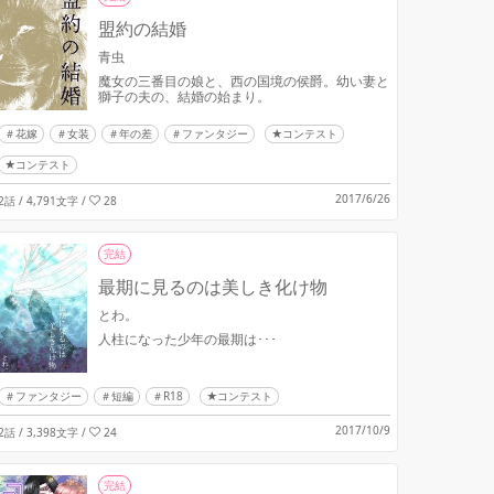
盟約の結婚
青虫
魔女の三番目の娘と、西の国境の侯爵。幼い妻と
獅子の夫の、結婚の始まり。
花嫁
女装
年の差
ファンタジー
★コンテスト
★コンテスト
2017/6/26
2話 / 4,791文字
/
28
完結
最期に見るのは美しき化け物
とわ。
人柱になった少年の最期は･･･
ファンタジー
短編
R18
★コンテスト
2017/10/9
2話 / 3,398文字
/
24
完結