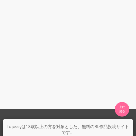
上に

fujossyについて
fujossyは18歳以上の方を対象とした、無料のBL作品投稿サイト
です。