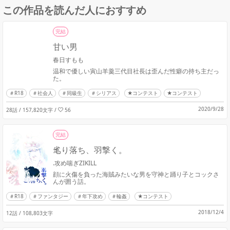
この作品を読んだ人におすすめ
完結
甘い男
春日すもも
温和で優しい寅山羊羹三代目社長は歪んだ性癖の持ち主だっ
た。
R18
社会人
同級生
シリアス
★コンテスト
★コンテスト
2020/9/28
28話 / 157,820文字
/
56
完結
毟り落ち、羽撃く。
.攻め喘ぎZIKILL
顔に火傷を負った海賊みたいな男を守神と踊り子とコックさ
んが囲う話。
R18
ファンタジー
年下攻め
輪姦
★コンテスト
2018/12/4
12話 / 108,803文字