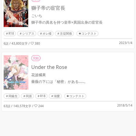
獅子帝の宦官長
ごいち
獅子帝の異名を持つ皇帝×異国出身の宦官長
R18
シリアス
オレ様
主従関係
★コンテスト
2023/1/4
6話 / 43,800文字
/
380
完結
Under the Rose
花波橘果
薔薇の下には「秘密」がある……。
同級生
同居
R18
溺愛
★コンテスト
2018/5/14
63話 / 140,578文字
/
244