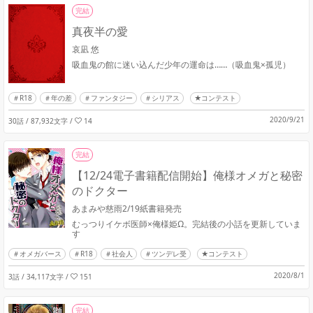
完結
真夜半の愛
哀凪 悠
吸血鬼の館に迷い込んだ少年の運命は……（吸血鬼×孤児）
R18
年の差
ファンタジー
シリアス
★コンテスト
2020/9/21
30話 / 87,932文字
/
14
完結
【12/24電子書籍配信開始】俺様オメガと秘密
のドクター
あまみや慈雨2/19紙書籍発売
むっつりイケボ医師×俺様姫Ω。完結後の小話を更新していま
す
オメガバース
R18
社会人
ツンデレ受
★コンテスト
2020/8/1
3話 / 34,117文字
/
151
完結