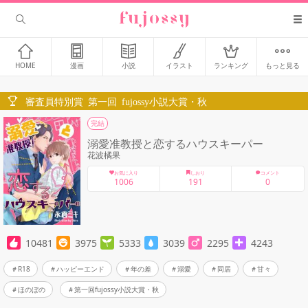
HOME
漫画
小説
イラスト
ランキング
もっと見る
審査員特別賞 第一回 fujossy小説大賞・秋
完結
溺愛准教授と恋するハウスキーパー
花波橘果
お気に入り
しおり
コメント
1006
191
0
10481
3975
5333
3039
2295
4243
R18
ハッピーエンド
年の差
溺愛
同居
甘々
ほのぼの
第一回fujossy小説大賞・秋