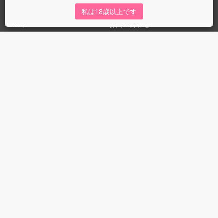
運営会社
fujossy運営ブログ
私は18歳以上です
ヘルプ
お問い合わせ
ガイドライン
ガイドライン（投稿者）
ガイドライン（出版社）
初めての方に／安心安全への取り組み
fujossyをより楽しむために
利用規約とプライバシー
利用規約
プライバシーポリシー