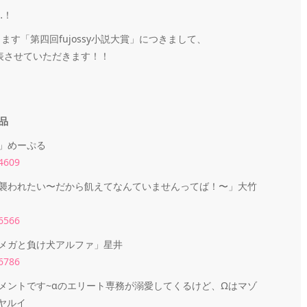
…！
ります「第四回fujossy小説大賞」につきまして、
表させていただきます！！
品
」めーぷる
24609
襲われたい〜だから飢えてなんていませんってば！〜」大竹
26566
メガと負け犬アルファ」星井
26786
メントです~αのエリート専務が溺愛してくるけど、Ωはマゾ
ヤルイ