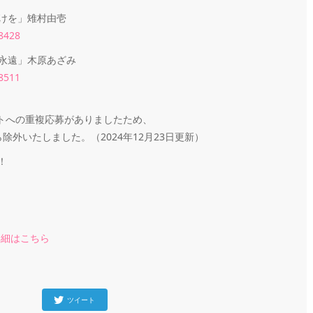
けを」雉村由壱
28428
永遠」木原あざみ
28511
トへの重複応募がありましたため、
外いたしました。（2024年12月23日更新）
！
」詳細はこちら
ツイート