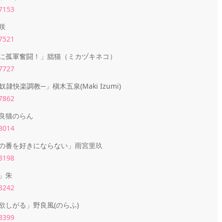
27153
咲
27521
に孤軍奮闘！」朏猫（ミカヅキネコ）
27727
隷快楽調教─」槇木五泉(Maki Izumi)
27862
良猫のらん
28014
の番を好きにならない」雨宮里玖
28198
」朱
28242
しがる」野良風(のらふ)
28399