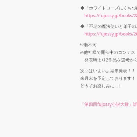
◆「ホワイトローズにくちづ
https://fujossy.jp/books/
◆「不老の魔法使いと弟子の
https://fujossy.jp/books/
※順不同
※他社様で開催中のコンテス
発表時より2作品を選考から除
次回はいよいよ結果発表！！
来月末を予定しております！
どうぞお楽しみに…！
「第四回fujossy小説大賞