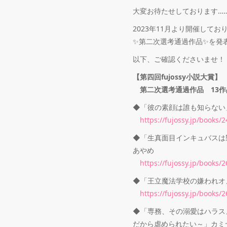
大変お待たせしております…
2023年11月より開催してお
✨第二次選考通過作品✨を発
以下、ご確認くださいませ！
【第四回fujossy小説大賞】
第二次選考通過作品 13作
◆「彼の素顔は誰も知らない
https://fujossy.jp/books/
◆「生真面目インキュバスは
あやめ
https://fujossy.jp/books/
◆「王立魔法学校の嫌われオ
https://fujossy.jp/books/
◆「専務、その溺愛はハラス
だから虐められたい～」カミ