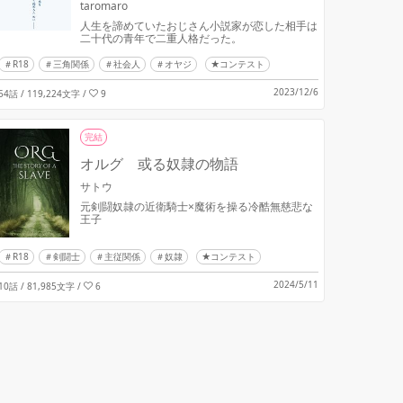
taromaro
人生を諦めていたおじさん小説家が恋した相手は
二十代の青年で二重人格だった。
R18
三角関係
社会人
オヤジ
★コンテスト
2023/12/6
54話 / 119,224文字
/
9
完結
オルグ 或る奴隷の物語
サトウ
元剣闘奴隷の近衛騎士×魔術を操る冷酷無慈悲な
王子
R18
剣闘士
主従関係
奴隷
★コンテスト
2024/5/11
10話 / 81,985文字
/
6