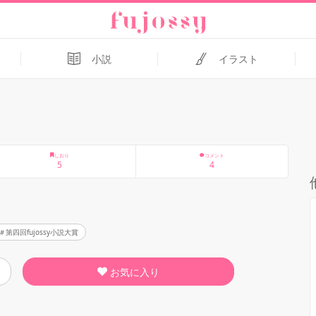
小説
イラスト
しおり
コメント
5
4
第四回fujossy小説大賞
お気に入り