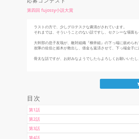
応募コンテスト
第四回 fujossy小説大賞
ラストの方で、少しグロテスクな粛清がされています。

それまでは、そういうことのない話ですし、セクシーな場面も
大幹部の息子友哉が、敵対組織『柳井組』の下っ端に嵌められ
攻隊の佐伯と姫木が救出し、借金も返済させて、下っ端金子に
骨太な話ですが、お好みなようでしたらよろしくお願いいたし
目次
第1話
第2話
第3話
第4話