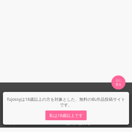
上に

fujossyについて
fujossyは18歳以上の方を対象とした、無料のBL作品投稿サイト
です。
運営会社
fujossy運営ブログ
私は18歳以上です
ヘルプ
お問い合わせ