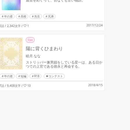
過去をめぐって、切なくも甘い物語。
年の差
高校
先生
兄弟
2017/12/24
2話 / 2,342文字
/
1
完結
陽に背くひまわり
睦月 なな
ストリッパー兼男娼をしている星一は、ある日か
つての上官である徳永と再会する。
年の差
短編
R18
★コンテスト
2018/4/15
7話 / 9,408文字
/
10