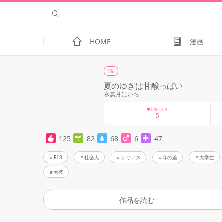
HOME
漫画
完結
夏のゆきは甘酸っぱい
水無月にいち
お気に入り
5
125
82
68
6
47
R18
社会人
シリアス
年の差
大学生
元彼
作品を読む