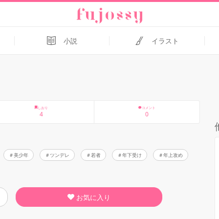
小説
イラスト
しおり
コメント
4
0
美少年
ツンデレ
若者
年下受け
年上攻め
お気に入り