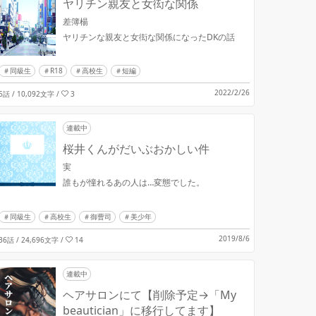
ヤリチン親友と女衒な関係
差簿楊
ヤリチンな親友と女衒な関係になったDKの話
同級生
R18
高校生
短編
2022/2/26
6話 / 10,092文字
/
3
連載中
桜井くんがだいぶおかしい件
実
誰もが憧れるあの人は…変態でした。
同級生
高校生
御曹司
美少年
2019/8/6
36話 / 24,696文字
/
14
連載中
ヘアサロンにて【削除予定→「My
beautician」に移行してます】