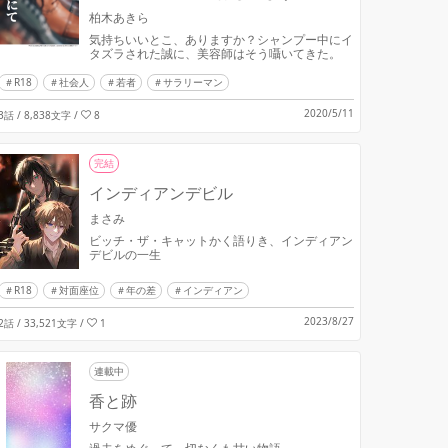
柏木あきら
気持ちいいとこ、ありますか？シャンプー中にイ
タズラされた誠に、美容師はそう囁いてきた。
R18
社会人
若者
サラリーマン
2020/5/11
3話 / 8,838文字
/
8
完結
インディアンデビル
まさみ
ビッチ・ザ・キャットかく語りき、インディアン
デビルの一生
R18
対面座位
年の差
インディアン
2023/8/27
2話 / 33,521文字
/
1
連載中
香と跡
サクマ優