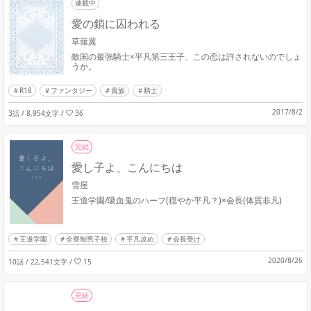
連載中
愛の鎖に囚われる
草薙翼
敵国の最強騎士×平凡第三王子、この恋は許されないのでしょ
うか。
R18
ファンタジー
貴族
騎士
2017/8/2
3話 / 8,954文字
/
36
完結
愛し子よ、こんにちは
雪屋
王道学園/吸血鬼のハーフ(穏やか平凡？)×会長(体質非凡)
王道学園
全寮制男子校
平凡攻め
会長受け
2020/8/26
10話 / 22,541文字
/
15
完結