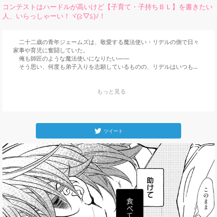
コンテストはハードルが高いけど【子育て・子持ちＢＬ】を書きたい
人、いらっしゃーい！ヾ(≧▽≦)ﾉ！
　二十二歳の青年ジェームズは、敬愛する魔法使い・リデルの側で日々
家事や育児に奮闘していた。

　俺も師匠のような魔法使いになりたい――

　そう思い、何度も弟子入りを志願しているものの、リデルはいつも...
    もっと見る

ツイート