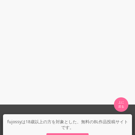
上に

fujossyについて
fujossyは18歳以上の方を対象とした、無料のBL作品投稿サイト
です。
運営会社
fujossy運営ブログ