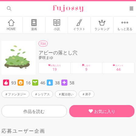
HOME
漫画
小説
イラスト
ランキング
もっと見る
完結
アビーの落とし穴
夢咲まゆ
お気に入り
しおり
コメント
19
9
44
93
16
46
38
58
ファンタジー
シリアス
魔法使い
弟子
お気に入り
作品を読む
応募ユーザー企画