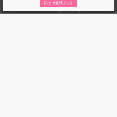
私は18歳以上です
ヘルプ
お問い合わせ
ガイドライン
ガイドライン（投稿者）
ガイドライン（出版社）
初めての方に／安心安全への取り組み
fujossyをより楽しむために
利用規約とプライバシー
利用規約
プライバシーポリシー
© 2017 MUGENUP inc.