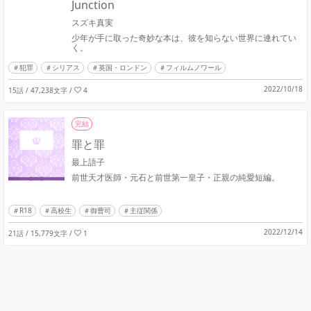
Junction
スズキ真実
少年が手に取った奇妙な本は、彼を知らない世界に連れてい
く。
犯罪
シリアス
英国・ロンドン
フィルムノワール
2022/10/18
15話 / 47,238文字
/
4
完結
罪と罪
最上語子
前世天才医師・元石と前世第一皇子・正親の純愛短編。
R18
高校生
御曹司
主従関係
2022/12/14
21話 / 15,779文字
/
1