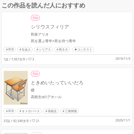
この作品を読んだ人におすすめ
完結
シリウスフィリア
和泉アリオ
死を選ぶ青年×死を待つ青年
R18
社会人
シリアス
死ネタ
★コンテスト
2019/11/3
1話 / 7,957文字
/
3
完結
ときめいたっていいだろ
櫻
高校生αのアオハル
R18
オメガバース
高校生
三角関係
2020/11/1
37話 / 92,340文字
/
21