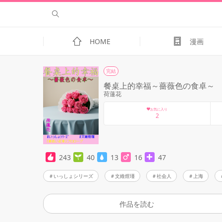
HOME
漫画
完結
餐桌上的幸福～薔薇色の食卓～
荷蓮花
お気に入り
2
243
40
13
16
47
いっしょシリーズ
文維煜瑾
社会人
上海
作品を読む