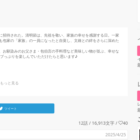
に招待された。清明節は、先祖を敬い、家族の幸せを感謝する日。一家
も包家の「家族」の一員になったと自覚し、文維との絆をさらに深めた
、お馴染みのお父さま・包伯言の手料理など美味しい物が並ぶ、幸せな
ブっぷりを楽しんでいただけたらと思います♪

ツイート
12話 / 16,913文字
/
40
2025/4/25