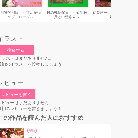
甜蜜的回憶 ～甘い記憶
村の郵便配達 ～酒生教
你是唯一 ～君ただひと
のプロローグ～
授と中埜さん～
り～
イラスト
投稿する
イラストはまだありません。
最初のイラストを投稿しましょう！
レビュー
レビューを書く
レビューはまだありません。
最初のレビューを書きましょう！
この作品を読んだ人におすすめ
完結