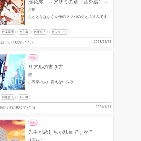
淫花廓 ～アザミの章（番外編）～
夕凪
おととなななさん作のマツバの章との絡みです。
淫花廓
R18
社会人
シリアス
2018/11/15
5話 / 9,713文字
/
57
完結
リアルの書き方
櫻
小説家の人に言えない悩み
社会人
R18
2021/1/11
16話 / 18,183文字
/
2
完結
先生が恋しちゃ駄目ですか？
抹茶らてこ