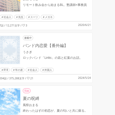
リモート飲み会から始まるBL。塾講師×事務員
社会人
先生
スーツ
メガネ
2020/6/21
7話 / 12,271文字
/
3
連載中
バンド内恋愛【番外編】
うさぎ
ロックバンド「Links」の凪と紅葉のお話。
R18
年の差
社会人
外国人
2024/5/24
204話 / 375,288文字
/
21
完結
夏の呪縛
風祭おまる
終わったはずの初恋が、夏の匂いと共に蘇る。