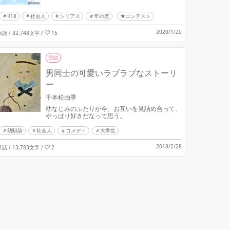
R18
社会人
シリアス
年の差
★コンテスト
2020/1/20
5話 / 32,748文字
/
15
完結
男同士の可愛いラブラブなストーリ
ー
千本松由季
幼なじみのふたりが今、お互いを見詰め合って、
やっぱり好きだなって思う。
幼馴染
社会人
コメディ
大学生
2018/2/28
1話 / 13,783文字
/
2