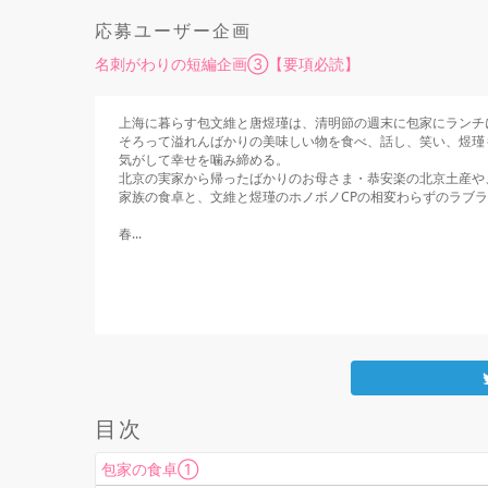
応募ユーザー企画
名刺がわりの短編企画③【要項必読】
上海に暮らす包文維と唐煜瑾は、清明節の週末に包家にランチ
そろって溢れんばかりの美味しい物を食べ、話し、笑い、煜瑾
気がして幸せを噛み締める。

北京の実家から帰ったばかりのお母さま・恭安楽の北京土産や
家族の食卓と、文維と煜瑾のホノボノCPの相変わらずのラブラ
春...
    もっと見る

目次
包家の食卓①