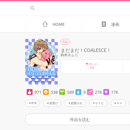
HOME
漫画
完結
まだまだ！COALESCE！
狗嵜ネムリ
お気に入り
53
971
538
589
9
276
176
R18
総受け
総愛され
ゲイビ
ＡＶ
作品を読む