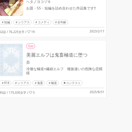
ヘタノヨコヅキ
お題・SS・短編を詰め合わせた作品集です!!
短編
シリアス
コメディ
全年齢
2023/2/17
62話 / 76,225文字
/
19
完結
美麗エルフは鬼畜極道に堕つ
昴
冷徹な極道×繊細エルフ 種族違いの危険な恋模
様
R18
シリアス
鬼畜
極道
★コンテスト
2025/8/31
45話 / 175,030文字
/
5