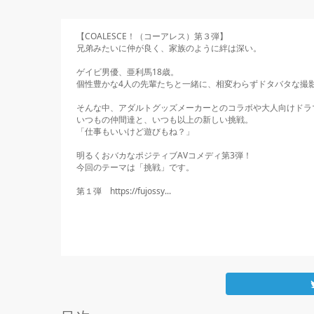
【COALESCE！（コーアレス）第３弾】

兄弟みたいに仲が良く、家族のように絆は深い。

ゲイビ男優、亜利馬18歳。

個性豊かな4人の先輩たちと一緒に、相変わらずドタバタな撮影
そんな中、アダルトグッズメーカーとのコラボや大人向けドラマ
いつもの仲間達と、いつも以上の新しい挑戦。

「仕事もいいけど遊びもね？」

明るくおバカなポジティブAVコメディ第3弾！

今回のテーマは「挑戦」です。

第１弾　https://fujossy...
    もっと見る
