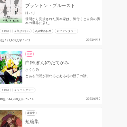
ブラントン・プルースト
はいじ
世間から見放された脚本家は、気付くと自身の脚
本の世界に居た。
R18
美形×平凡
異世界転生
ファンタジー
2023/4/16
5話 / 21,668文字
/
3
完結
白銀(ぎん)のたてがみ
さくら乃
とある伝説が伝わるとある村の親子の話。
R18
ファンタジー
2023/6/30
40話 / 44,980文字
/
14
連載中
短編集