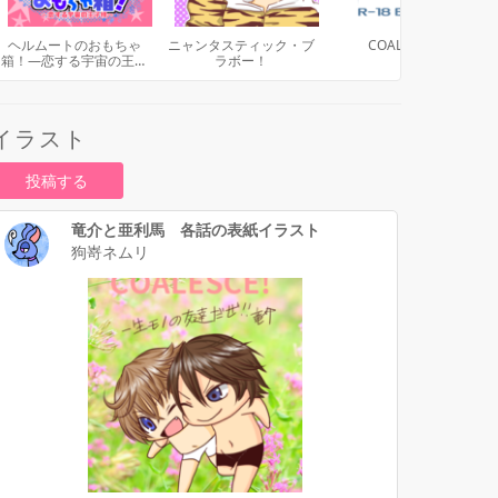
ヘルムートのおもちゃ
ニャンタスティック・ブ
COALESCE！
箱！―恋する宇宙の王子
ラボー！
様―
イラスト
投稿する
竜介と亜利馬 各話の表紙イラスト
狗嵜ネムリ