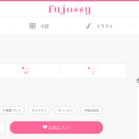
小説
イラスト
しおり
コメント
46
2
複数プレイ
コメディ
ハッピー
独自設定
お気に入り