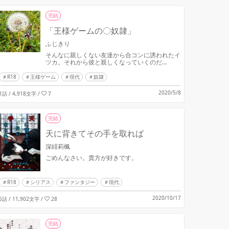
完結
「王様ゲームの〇奴隷」
ふじきり
そんなに親しくない友達から合コンに誘われたイ
ツカ。それから彼と親しくなっていくのだ
が……。
R18
王様ゲーム
現代
奴隷
2020/5/8
1話 / 4,918文字
/
7
完結
天に背きてその手を取れば
深緋莉楓
ごめんなさい。貴方が好きです。
R18
シリアス
ファンタジー
現代
2020/10/17
5話 / 11,902文字
/
28
完結