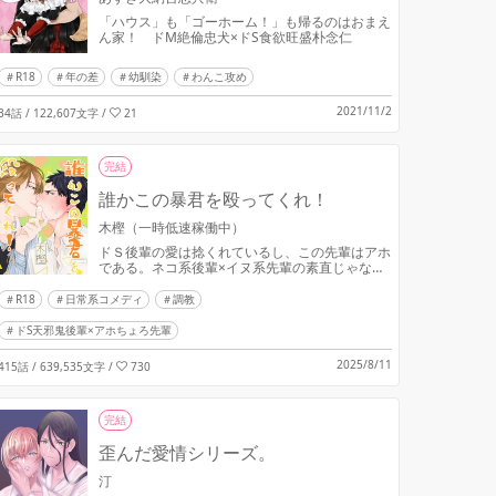
「ハウス」も「ゴーホーム！」も帰るのはおまえ
ん家！ ドM絶倫忠犬×ドS食欲旺盛朴念仁
R18
年の差
幼馴染
わんこ攻め
2021/11/2
34話 / 122,607文字
/
21
完結
誰かこの暴君を殴ってくれ！
木樫（一時低速稼働中）
ドＳ後輩の愛は捻くれているし、この先輩はアホ
である。ネコ系後輩×イヌ系先輩の素直じゃない
話
R18
日常系コメディ
調教
ドS天邪鬼後輩×アホちょろ先輩
2025/8/11
415話 / 639,535文字
/
730
完結
歪んだ愛情シリーズ。
汀