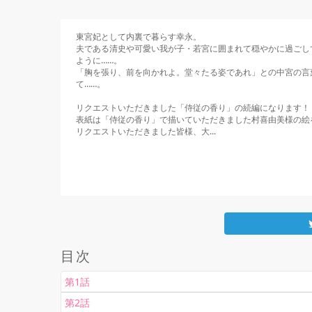
東宮妃として内裏で暮らす幸永。

夫である清史や可愛い我が子・若宮に囲まれて穏やかに過ごし
ように……。

「胸を張り、前を向かれよ。堂々たる姿であれ」との中宮の言
て……。

リクエストいただきました「侍従の香り」の続編になります！

表紙は「侍従の香り」で描いていただきました村喜由美様の絵
リクエストいただきました皆様、大...
    もっと見る

目次
第1話
第2話