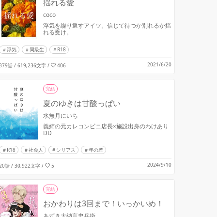
揺れる愛
coco
浮気を繰り返すアイツ。信じて待つか別れるか揺
れる受け。
浮気
同級生
R18
2021/6/20
379話 / 619,236文字
/
406
完結
夏のゆきは甘酸っぱい
水無月にいち
義姉の元カレコンビニ店長×施設出身のわけあり
DD
R18
社会人
シリアス
年の差
2024/9/10
20話 / 30,922文字
/
5
完結
おかわりは3回まで！いっかいめ！
あずき大納言忠兵衛