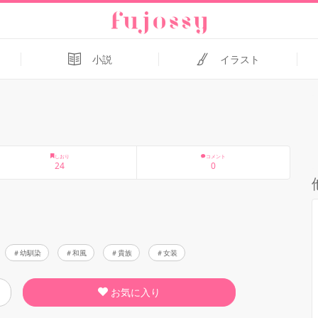
小説
イラスト
しおり
コメント
24
0
幼馴染
和風
貴族
女装
お気に入り