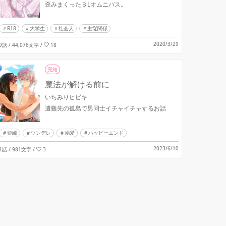
歪みまくったＢLオムニバス。
R18
大学生
社会人
主従関係
2020/3/29
9話 / 44,076文字
/
18
完結
魔法が解ける前に
いちみりヒビキ
遭難先の孤島で男同士イチャイチャするお話
短編
ツンデレ
溺愛
ハッピーエンド
2023/6/10
1話 / 981文字
/
3