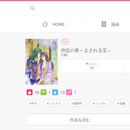
HOME
漫画
完結
侍従の香～まされる宝～
十時
お気に入り
46
70
1
13
1
R18
シリアス
御曹司
ツンデレ
花嫁
作品を読む